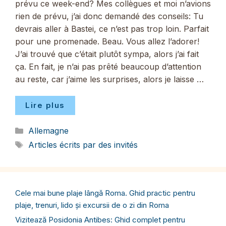
prévu ce week-end? Mes collègues et moi n’avions
rien de prévu, j’ai donc demandé des conseils: Tu
devrais aller à Bastei, ce n’est pas trop loin. Parfait
pour une promenade. Beau. Vous allez l’adorer!
J’ai trouvé que c’était plutôt sympa, alors j’ai fait
ça. En fait, je n’ai pas prêté beaucoup d’attention
au reste, car j’aime les surprises, alors je laisse …
Lire plus
Catégories
Allemagne
Étiquettes
Articles écrits par des invités
Cele mai bune plaje lângă Roma. Ghid practic pentru
plaje, trenuri, lido și excursii de o zi din Roma
Vizitează Posidonia Antibes: Ghid complet pentru