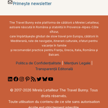
Primește newsletter
The Travel Bunny este platforma de călătorii a Mirelei Letailleur,
autoare născută în România și stabilită în Provence-Alpes-Côte
d’Azur,
care împărtășește ghiduri de slow travel prin Europa, călătorii în
Mediterană, rute de navigație, itinerarii culturale, sfaturi pentru
vacanțe în familie
și recomandări practice pentru Franța, Grecia, Italia, România și
Balcani.
Politica de Confidențialitate
|
Mențiuni Legale
|
Transparență Editorială
LinkedIn
Facebook
Instagram
Pinterest
RSS
Twitter
Bluesky
YouTube
Feed
© 2017-2026 Mirela Letailleur The Travel Bunny. Tous
droits réservés.
Toute utilisation du contenu de ce site sans autorisation
écrite est strictement interdite.