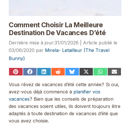
Comment Choisir La Meilleure
Destination De Vacances D’été
31/01/2026
03/06/2020
par
Mirela- Letailleur (The Travel
Bunny)
Share
Share
Share
Share
Share
Share
Share
Share
on
on
on
on
on
on
on
on
Pinterest
Facebook
LinkedIn
Reddit
Bluesky
X
WhatsApp
Email
Vous rêvez de vacances d’été cette année? Si oui,
(Twitter)
avez-vous déjà commencé à
planifier vos
vacances
? Bien que les conseils de préparation
des vacances soient utiles, ils doivent toujours être
adaptés à toute destination de vacances d’été que
vous avez choisie.