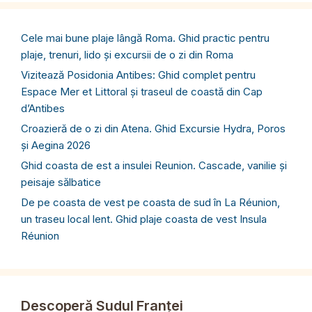
Cele mai bune plaje lângă Roma. Ghid practic pentru
plaje, trenuri, lido și excursii de o zi din Roma
Vizitează Posidonia Antibes: Ghid complet pentru
Espace Mer et Littoral și traseul de coastă din Cap
d’Antibes
Croazieră de o zi din Atena. Ghid Excursie Hydra, Poros
și Aegina 2026
Ghid coasta de est a insulei Reunion. Cascade, vanilie și
peisaje sălbatice
De pe coasta de vest pe coasta de sud în La Réunion,
un traseu local lent. Ghid plaje coasta de vest Insula
Réunion
Descoperă Sudul Franței