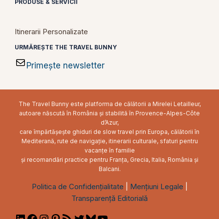
PRODUSE & SERVICII
Itinerarii Personalizate
URMĂREȘTE THE TRAVEL BUNNY
Primește newsletter
The Travel Bunny este platforma de călătorii a Mirelei Letailleur,
autoare născută în România și stabilită în Provence-Alpes-Côte
d’Azur,
care împărtășește ghiduri de slow travel prin Europa, călătorii în
Mediterană, rute de navigație, itinerarii culturale, sfaturi pentru
vacanțe în familie
și recomandări practice pentru Franța, Grecia, Italia, România și
Balcani.
Politica de Confidențialitate
|
Mențiuni Legale
|
Transparență Editorială
LinkedIn
Facebook
Instagram
Pinterest
RSS
Twitter
Bluesky
YouTube