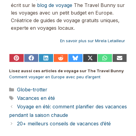
écrit sur le
blog de voyage
The Travel Bunny sur
les voyages avec un petit budget en Europe.
Créatrice de guides de voyage gratuits uniques,
experte en voyages locaux.
En savoir plus sur Mirela Letailleur
Share
Share
Share
Share
Share
Share
Share
Share
on
on
on
on
on
on
on
on
Pinterest
Facebook
LinkedIn
Reddit
Bluesky
X
WhatsApp
Email
Lisez aussi ces articles de voyage sur The Travel Bunny
(Twitter)
Comment voyager en Europe avec peu d’argent
Catégories
Globe-trotter
Étiquettes
Vacances en été
Voyage en été: comment planifier des vacances
pendant la saison chaude
20+ meilleurs conseils de vacances d’été