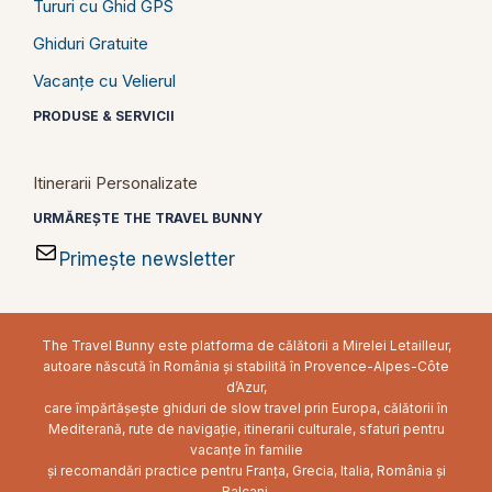
Tururi cu Ghid GPS
Ghiduri Gratuite
Vacanțe cu Velierul
PRODUSE & SERVICII
Itinerarii Personalizate
URMĂREȘTE THE TRAVEL BUNNY
Primește newsletter
The Travel Bunny este platforma de călătorii a Mirelei Letailleur,
autoare născută în România și stabilită în Provence-Alpes-Côte
d’Azur,
care împărtășește ghiduri de slow travel prin Europa, călătorii în
Mediterană, rute de navigație, itinerarii culturale, sfaturi pentru
vacanțe în familie
și recomandări practice pentru Franța, Grecia, Italia, România și
Balcani.