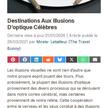
Destinations Aux Illusions
D’optique Célèbres
31/01/2026
28/03/2021
par
Mirela- Letailleur (The Travel
Bunny)
Share
Share
Share
Share
Share
Share
Share
Share
on
on
on
on
on
on
on
on
Pinterest
Facebook
LinkedIn
Reddit
Bluesky
X
WhatsApp
Email
Les illusions visuelles ne sont rien d’autre que
(Twitter)
notre propre esprit jouant des tours. Plus
précisément, la plupart des illusions d’optique
proviennent des divers processus qui se déroulent
dans notre cortex cérébral, mais certaines
proviennent de notre rétine. Cette coopération
entre le cerveau et les yeux conduit à des illusions