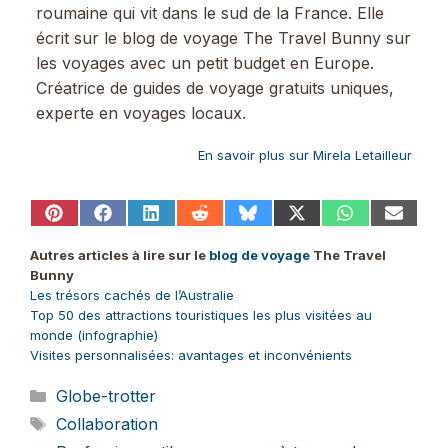
roumaine qui vit dans le sud de la France. Elle
écrit sur le blog de voyage The Travel Bunny sur
les voyages avec un petit budget en Europe.
Créatrice de guides de voyage gratuits uniques,
experte en voyages locaux.
En savoir plus sur Mirela Letailleur
Share
Share
Share
Share
Share
Share
Share
Share
on
on
on
on
on
on
on
on
Pinterest
Facebook
LinkedIn
Reddit
Bluesky
X
WhatsApp
Email
Autres articles à lire sur le
blog de voyage
The Travel
(Twitter)
Bunny
Les trésors cachés de l’Australie
Top 50 des attractions touristiques les plus visitées au
monde (infographie)
Visites personnalisées: avantages et inconvénients
Catégories
Globe-trotter
Étiquettes
Collaboration