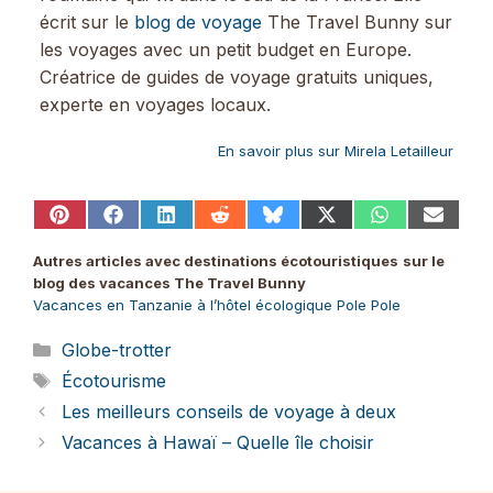
écrit sur le
blog de voyage
The Travel Bunny sur
les voyages avec un petit budget en Europe.
Créatrice de guides de voyage gratuits uniques,
experte en voyages locaux.
En savoir plus sur Mirela Letailleur
Share
Share
Share
Share
Share
Share
Share
Share
on
on
on
on
on
on
on
on
Pinterest
Facebook
LinkedIn
Reddit
Bluesky
X
WhatsApp
Email
Autres articles avec destinations écotouristiques
sur le
(Twitter)
blog des vacances The Travel Bunny
Vacances en Tanzanie à l’hôtel écologique Pole Pole
Catégories
Globe-trotter
Étiquettes
Écotourisme
Les meilleurs conseils de voyage à deux
Vacances à Hawaï – Quelle île choisir