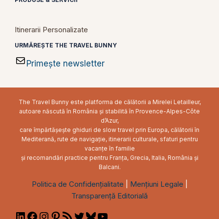
Itinerarii Personalizate
URMĂREȘTE THE TRAVEL BUNNY
Primește newsletter
The Travel Bunny este platforma de călătorii a Mirelei Letailleur,
autoare născută în România și stabilită în Provence-Alpes-Côte
d’Azur,
care împărtășește ghiduri de slow travel prin Europa, călătorii în
Mediterană, rute de navigație, itinerarii culturale, sfaturi pentru
vacanțe în familie
și recomandări practice pentru Franța, Grecia, Italia, România și
Balcani.
Politica de Confidențialitate
|
Mențiuni Legale
|
Transparență Editorială
LinkedIn
Facebook
Instagram
Pinterest
RSS
Twitter
Bluesky
YouTube