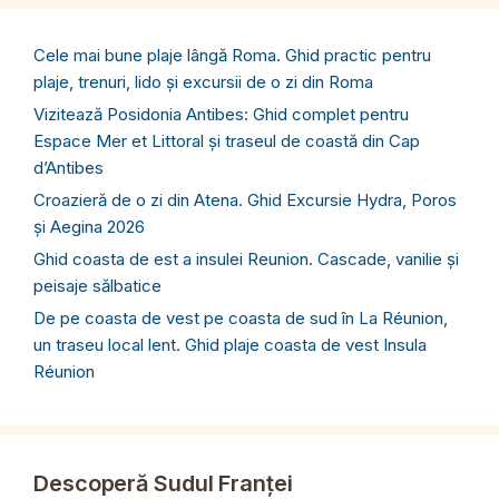
Cele mai bune plaje lângă Roma. Ghid practic pentru
plaje, trenuri, lido și excursii de o zi din Roma
Vizitează Posidonia Antibes: Ghid complet pentru
Espace Mer et Littoral și traseul de coastă din Cap
d’Antibes
Croazieră de o zi din Atena. Ghid Excursie Hydra, Poros
și Aegina 2026
Ghid coasta de est a insulei Reunion. Cascade, vanilie și
peisaje sălbatice
De pe coasta de vest pe coasta de sud în La Réunion,
un traseu local lent. Ghid plaje coasta de vest Insula
Réunion
Descoperă Sudul Franței