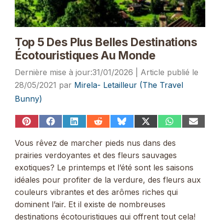
Top 5 Des Plus Belles Destinations
Écotouristiques Au Monde
31/01/2026
28/05/2021
par
Mirela- Letailleur (The Travel
Bunny)
Share
Share
Share
Share
Share
Share
Share
Share
on
on
on
on
on
on
on
on
Pinterest
Facebook
LinkedIn
Reddit
Bluesky
X
WhatsApp
Email
Vous rêvez de marcher pieds nus dans des
(Twitter)
prairies verdoyantes et des fleurs sauvages
exotiques? Le printemps et l’été sont les saisons
idéales pour profiter de la verdure, des fleurs aux
couleurs vibrantes et des arômes riches qui
dominent l’air. Et il existe de nombreuses
destinations écotouristiques qui offrent tout cela!