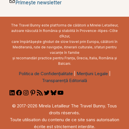
Primește newsletter
The Travel Bunny este platforma de călătorii a Mirelei Letailleur,
autoare născută în România și stabilită în Provence-Alpes-Côte
d’Azur,
care împărtășește ghiduri de slow travel prin Europa, călătorii în
Mediterană, rute de navigație, itinerarii culturale, sfaturi pentru
vacanțe în familie
și recomandări practice pentru Franța, Grecia, Italia, România și
Balcani.
Politica de Confidențialitate
|
Mențiuni Legale
|
Transparență Editorială
LinkedIn
Facebook
Instagram
Pinterest
RSS
Twitter
Bluesky
YouTube
Feed
© 2017-2026 Mirela Letailleur The Travel Bunny. Tous
droits réservés.
Toute utilisation du contenu de ce site sans autorisation
écrite est strictement interdite.