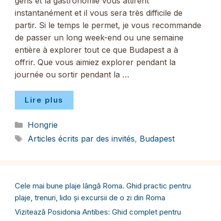
gens et la gastronomie vous attirent
instantanément et il vous sera très difficile de
partir. Si le temps le permet, je vous recommande
de passer un long week-end ou une semaine
entière à explorer tout ce que Budapest a à
offrir. Que vous aimiez explorer pendant la
journée ou sortir pendant la …
Lire plus
Catégories
Hongrie
Étiquettes
Articles écrits par des invités
,
Budapest
Cele mai bune plaje lângă Roma. Ghid practic pentru
plaje, trenuri, lido și excursii de o zi din Roma
Vizitează Posidonia Antibes: Ghid complet pentru