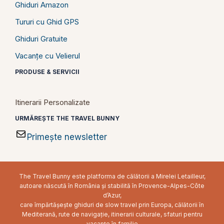
Ghiduri Amazon
Tururi cu Ghid GPS
Ghiduri Gratuite
Vacanțe cu Velierul
PRODUSE & SERVICII
Itinerarii Personalizate
URMĂREȘTE THE TRAVEL BUNNY
Primește newsletter
The Travel Bunny este platforma de călătorii a Mirelei Letailleur,
autoare născută în România și stabilită în Provence-Alpes-Côte
d’Azur,
care împărtășește ghiduri de slow travel prin Europa, călătorii în
Mediterană, rute de navigație, itinerarii culturale, sfaturi pentru
vacanțe în familie