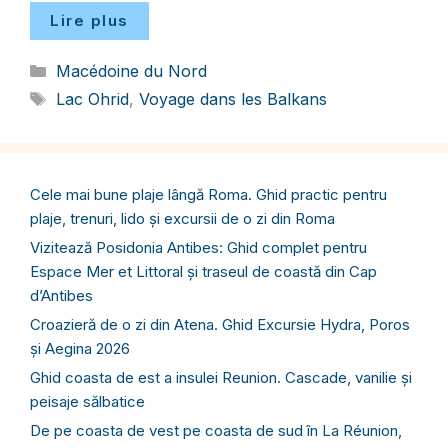
Lire plus
Catégories
Macédoine du Nord
Étiquettes
Lac Ohrid
,
Voyage dans les Balkans
Cele mai bune plaje lângă Roma. Ghid practic pentru
plaje, trenuri, lido și excursii de o zi din Roma
Vizitează Posidonia Antibes: Ghid complet pentru
Espace Mer et Littoral și traseul de coastă din Cap
d’Antibes
Croazieră de o zi din Atena. Ghid Excursie Hydra, Poros
și Aegina 2026
Ghid coasta de est a insulei Reunion. Cascade, vanilie și
peisaje sălbatice
De pe coasta de vest pe coasta de sud în La Réunion,