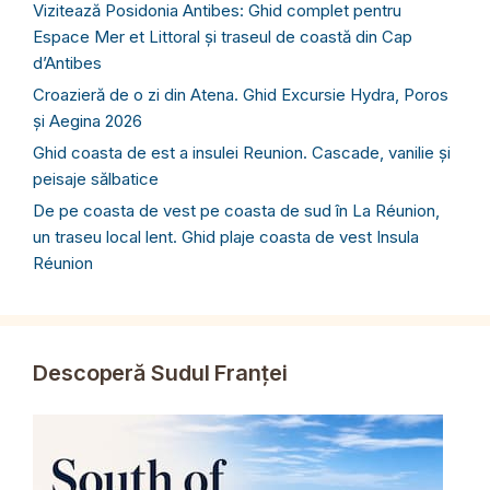
Vizitează Posidonia Antibes: Ghid complet pentru
Espace Mer et Littoral și traseul de coastă din Cap
d’Antibes
Croazieră de o zi din Atena. Ghid Excursie Hydra, Poros
și Aegina 2026
Ghid coasta de est a insulei Reunion. Cascade, vanilie și
peisaje sălbatice
De pe coasta de vest pe coasta de sud în La Réunion,
un traseu local lent. Ghid plaje coasta de vest Insula
Réunion
Descoperă Sudul Franței