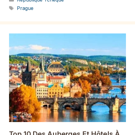
Étiquettes
Prague
Top 10 Des Auberges Et Hôtels À