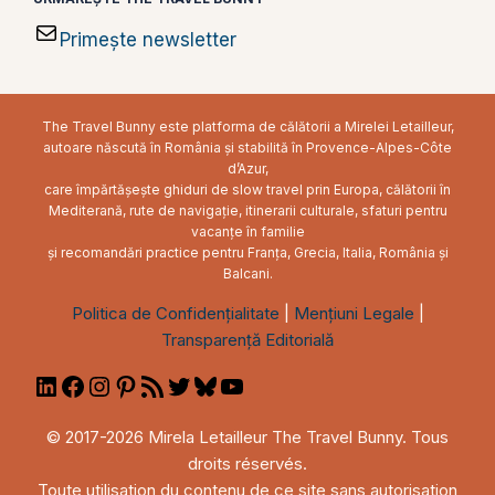
Primește newsletter
The Travel Bunny este platforma de călătorii a Mirelei Letailleur,
autoare născută în România și stabilită în Provence-Alpes-Côte
d’Azur,
care împărtășește ghiduri de slow travel prin Europa, călătorii în
Mediterană, rute de navigație, itinerarii culturale, sfaturi pentru
vacanțe în familie
și recomandări practice pentru Franța, Grecia, Italia, România și
Balcani.
Politica de Confidențialitate
|
Mențiuni Legale
|
Transparență Editorială
LinkedIn
Facebook
Instagram
Pinterest
RSS
Twitter
Bluesky
YouTube
Feed
© 2017-2026 Mirela Letailleur The Travel Bunny. Tous
droits réservés.
Toute utilisation du contenu de ce site sans autorisation