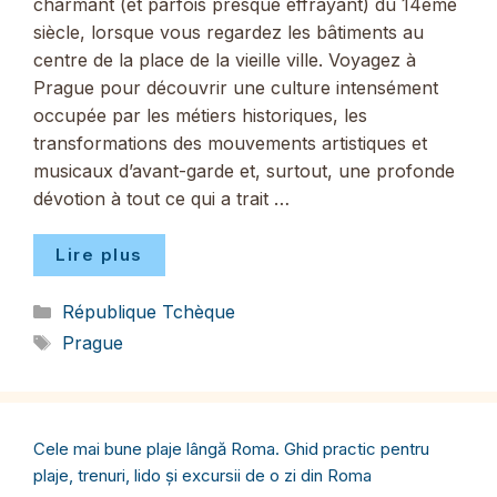
charmant (et parfois presque effrayant) du 14ème
siècle, lorsque vous regardez les bâtiments au
centre de la place de la vieille ville. Voyagez à
Prague pour découvrir une culture intensément
occupée par les métiers historiques, les
transformations des mouvements artistiques et
musicaux d’avant-garde et, surtout, une profonde
dévotion à tout ce qui a trait …
Lire plus
Catégories
République Tchèque
Étiquettes
Prague
Cele mai bune plaje lângă Roma. Ghid practic pentru
plaje, trenuri, lido și excursii de o zi din Roma