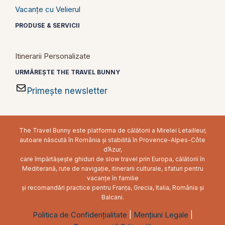
Vacanțe cu Velierul
PRODUSE & SERVICII
Itinerarii Personalizate
URMĂREȘTE THE TRAVEL BUNNY
Primește newsletter
The Travel Bunny este platforma de călătorii a Mirelei Letailleur,
autoare născută în România și stabilită în Provence-Alpes-Côte
d’Azur,
care împărtășește ghiduri de slow travel prin Europa, călătorii în
Mediterană, rute de navigație, itinerarii culturale, sfaturi pentru
vacanțe în familie
și recomandări practice pentru Franța, Grecia, Italia, România și
Balcani.
Politica de Confidențialitate
|
Mențiuni Legale
|