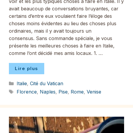
voir et les plus typiques choses à faire en Italie. Il y
avait beaucoup de conversations bruyantes, car
certains d’entre eux voulaient faire l’éloge des
choses moins évidentes au lieu des choses plus
ordinaires, mais il y avait toujours un
consensus. Sans commande spéciale, je vous
présente les meilleures choses à faire en Italie,
comme l’ont décidé mes amis locaux. 1. …
Lire plus
Catégories
Italie
,
Cité du Vatican
Étiquettes
Florence
,
Naples
,
Pise
,
Rome
,
Venise