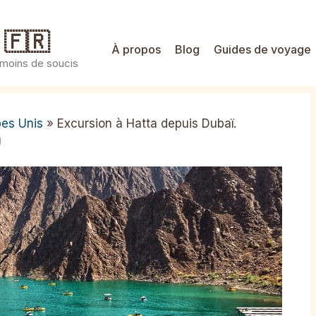
 🇫🇷
À propos
Blog
Guides de voyage
 moins de soucis
bes Unis
»
Excursion à Hatta depuis Dubaï.
U