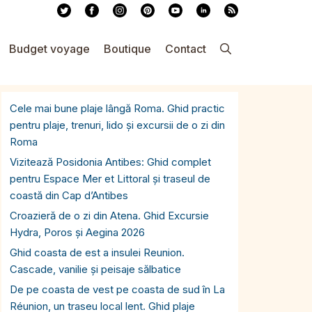
Budget voyage
Boutique
Contact
Cele mai bune plaje lângă Roma. Ghid practic
pentru plaje, trenuri, lido și excursii de o zi din
Roma
Vizitează Posidonia Antibes: Ghid complet
pentru Espace Mer et Littoral și traseul de
coastă din Cap d’Antibes
Croazieră de o zi din Atena. Ghid Excursie
Hydra, Poros și Aegina 2026
Ghid coasta de est a insulei Reunion.
Cascade, vanilie și peisaje sălbatice
De pe coasta de vest pe coasta de sud în La
Réunion, un traseu local lent. Ghid plaje