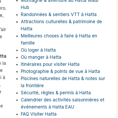
Montagne & aventure au Hatta Wadi
a
Hub
ro.
Randonnées & sentiers VTT à Hatta
e,
Attractions culturelles & patrimoine de
Hatta
air
Meilleures choses à faire à Hatta en
e
famille
Où loger à Hatta
tta
Où manger à Hatta
e la
Itinéraires pour visiter Hatta
he
Photographie & points de vue à Hatta
i à
Piscines naturelles de Hatta & notes sur
,
la frontière
e
Sécurité, règles & permis à Hatta
Calendrier des activités saisonnières et
le
événements à Hatta EAU
FAQ Visiter Hatta