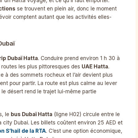
ur un Hatta voyage, et ce qu’il faut emporter.
ctions
se trouvent en plein air, donc le moment
prévoir comptent autant que les activités elles-
Dubaï
rip Dubaï Hatta
. Conduire prend environ 1 h 30 à
s routes les plus pittoresques des
UAE Hatta
.
e à des sommets rocheux et l’air devient plus
ment pour partir. La route est plus calme au lever
 le désert rend le trajet lui-même partie
s, le
bus Dubaï Hatta
(ligne H02) circule entre le
a city Dubai. Les billets coûtent environ 25 AED et
on S’hail de la RTA
. C’est une option économique,