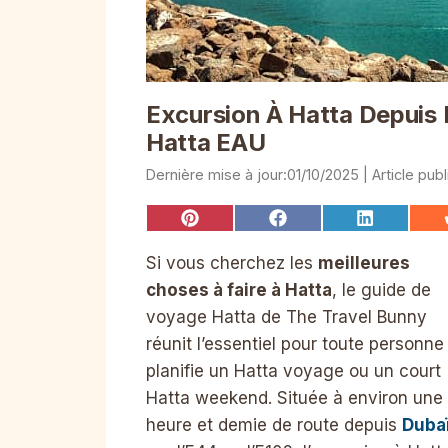
Excursion À Hatta Depuis 
Hatta EAU
01/10/2025
Share
Share
Share
on
on
on
Pinterest
Facebook
LinkedIn
Si vous cherchez les
meilleures
choses à faire à Hatta
, le guide de
voyage Hatta de The Travel Bunny
réunit l’essentiel pour toute personne
planifie un Hatta voyage ou un court
Hatta weekend. Située à environ une
heure et demie de route depuis
Duba