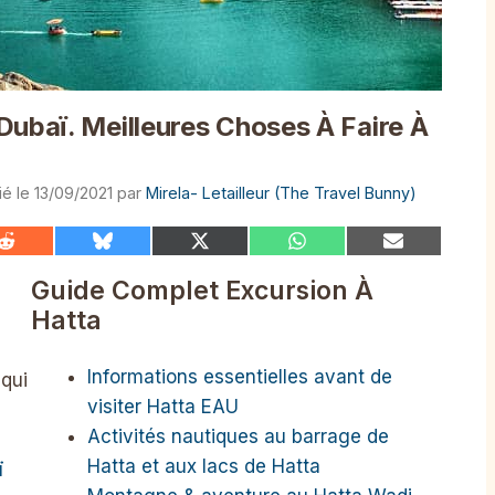
Dubaï. Meilleures Choses À Faire À
13/09/2021
par
Mirela- Letailleur (The Travel Bunny)
Share
Share
Share
Share
Share
on
on
on
on
on
Reddit
Bluesky
X
WhatsApp
Email
Guide Complet Excursion À
(Twitter)
Hatta
Informations essentielles avant de
 qui
visiter Hatta EAU
Activités nautiques au barrage de
Hatta et aux lacs de Hatta
ï