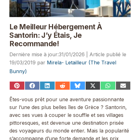
Le Meilleur Hébergement À
Santorin: J’y Étais, Je
Recommande!
31/01/2026
19/03/2019
par
Mirela- Letailleur (The Travel
Bunny)
Share
Share
Share
Share
Share
Share
Share
Share
on
on
on
on
on
on
on
on
Pinterest
Facebook
LinkedIn
Reddit
Bluesky
X
WhatsApp
Email
Êtes-vous prêt pour une aventure passionnante
(Twitter)
sur l’une des plus belles îles de Grèce ? Santorin,
avec ses vues à couper le souffle et ses villages
pittoresques, est devenue une destination prisée
des voyageurs du monde entier. Mais la popularité
s’accompagne d’une forte demande et les prix