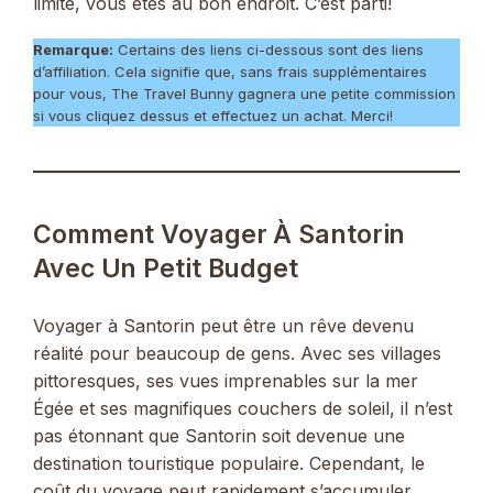
limité, vous êtes au bon endroit. C’est parti!
Remarque:
Certains des liens ci-dessous sont des liens
d’affiliation. Cela signifie que, sans frais supplémentaires
pour vous, The Travel Bunny gagnera une petite commission
si vous cliquez dessus et effectuez un achat. Merci!
Comment Voyager À Santorin
Avec Un Petit Budget
Voyager à Santorin peut être un rêve devenu
réalité pour beaucoup de gens. Avec ses villages
pittoresques, ses vues imprenables sur la mer
Égée et ses magnifiques couchers de soleil, il n’est
pas étonnant que Santorin soit devenue une
destination touristique populaire. Cependant, le
coût du voyage peut rapidement s’accumuler,