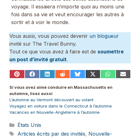
voyage. Il essaiera n’importe quoi au moins une
fois dans sa vie et veut encourager les autres à
sortir et à voir le monde.
Vous aussi, vous pouvez devenir
un blogueur
invité sur The Travel Bunny.
Tout ce que vous avez à faire est de
soumettre
un post d’invité gratuit
.
Share
Share
Share
Share
Share
Share
Share
Share
on
on
on
on
on
on
on
on
Pinterest
Facebook
LinkedIn
Reddit
Bluesky
X
WhatsApp
Email
Si vous avez aimé conduire en Massachusetts en
(Twitter)
automne, lisez aussi
L’automne au Vermont découvert au volant
Voyagez en voiture dans le Connecticut à l’automne
Vacances en Nouvelle-Angleterre à l’automne
Catégories
États Unis
Étiquettes
Articles écrits par des invités
,
Nouvelle-