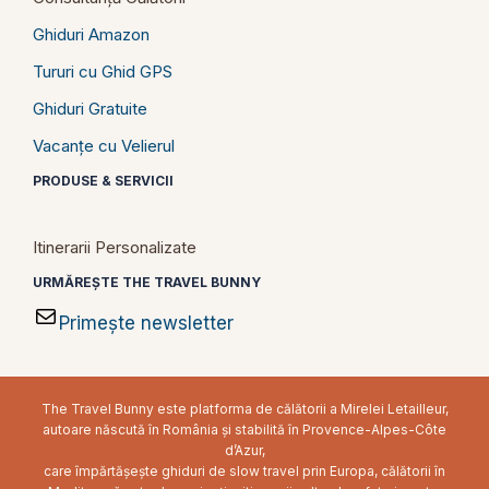
Ghiduri Amazon
Tururi cu Ghid GPS
Ghiduri Gratuite
Vacanțe cu Velierul
PRODUSE & SERVICII
Itinerarii Personalizate
URMĂREȘTE THE TRAVEL BUNNY
Primește newsletter
The Travel Bunny este platforma de călătorii a Mirelei Letailleur,
autoare născută în România și stabilită în Provence-Alpes-Côte
d’Azur,
care împărtășește ghiduri de slow travel prin Europa, călătorii în