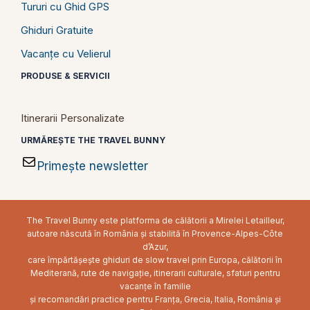
Tururi cu Ghid GPS
Ghiduri Gratuite
Vacanțe cu Velierul
PRODUSE & SERVICII
Itinerarii Personalizate
URMĂREȘTE THE TRAVEL BUNNY
Primește newsletter
The Travel Bunny este platforma de călătorii a Mirelei Letailleur,
autoare născută în România și stabilită în Provence-Alpes-Côte
d’Azur,
care împărtășește ghiduri de slow travel prin Europa, călătorii în
Mediterană, rute de navigație, itinerarii culturale, sfaturi pentru
vacanțe în familie
și recomandări practice pentru Franța, Grecia, Italia, România și