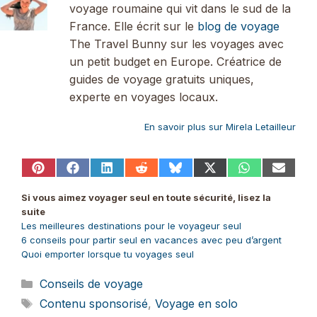
voyage roumaine qui vit dans le sud de la
France. Elle écrit sur le
blog de voyage
The Travel Bunny sur les voyages avec
un petit budget en Europe. Créatrice de
guides de voyage gratuits uniques,
experte en voyages locaux.
En savoir plus sur Mirela Letailleur
Share
Share
Share
Share
Share
Share
Share
Share
on
on
on
on
on
on
on
on
Pinterest
Facebook
LinkedIn
Reddit
Bluesky
X
WhatsApp
Email
Si vous aimez voyager seul en toute sécurité, lisez la
(Twitter)
suite
Les meilleures destinations pour le voyageur seul
6 conseils pour partir seul en vacances avec peu d’argent
Quoi emporter lorsque tu voyages seul
Catégories
Conseils de voyage
Étiquettes
Contenu sponsorisé
,
Voyage en solo