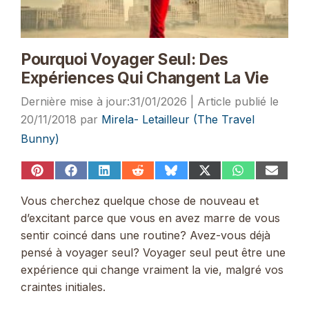
Pourquoi Voyager Seul: Des
Expériences Qui Changent La Vie
31/01/2026
20/11/2018
par
Mirela- Letailleur (The Travel
Bunny)
Share
Share
Share
Share
Share
Share
Share
Share
on
on
on
on
on
on
on
on
Pinterest
Facebook
LinkedIn
Reddit
Bluesky
X
WhatsApp
Email
Vous cherchez quelque chose de nouveau et
(Twitter)
d’excitant parce que vous en avez marre de vous
sentir coincé dans une routine? Avez-vous déjà
pensé à voyager seul? Voyager seul peut être une
expérience qui change vraiment la vie, malgré vos
craintes initiales.