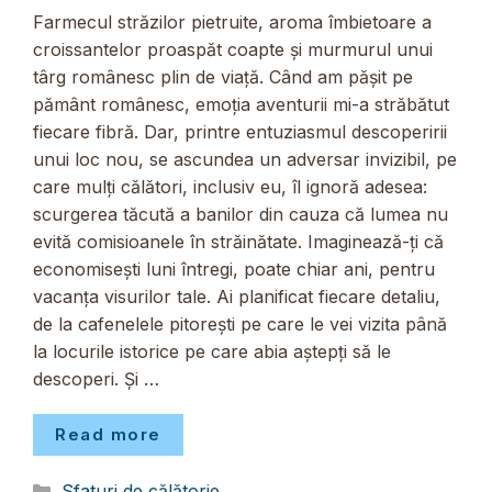
Farmecul străzilor pietruite, aroma îmbietoare a
croissantelor proaspăt coapte și murmurul unui
târg românesc plin de viață. Când am pășit pe
pământ românesc, emoția aventurii mi-a străbătut
fiecare fibră. Dar, printre entuziasmul descoperirii
unui loc nou, se ascundea un adversar invizibil, pe
care mulți călători, inclusiv eu, îl ignoră adesea:
scurgerea tăcută a banilor din cauza că lumea nu
evită comisioanele în străinătate. Imaginează-ți că
economisești luni întregi, poate chiar ani, pentru
vacanța visurilor tale. Ai planificat fiecare detaliu,
de la cafenelele pitorești pe care le vei vizita până
la locurile istorice pe care abia aștepți să le
descoperi. Și …
Read more
Categorii
Sfaturi de călătorie