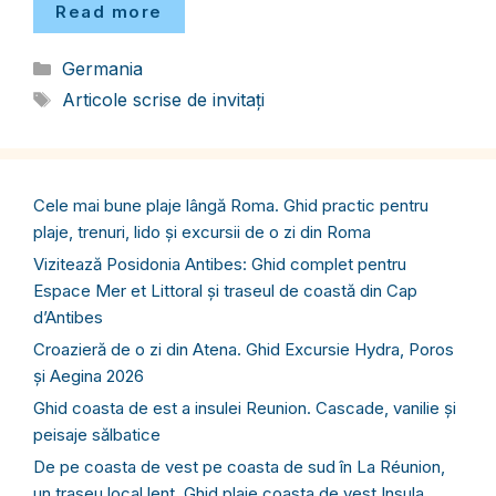
Read more
Categorii
Germania
Etichete
Articole scrise de invitați
Cele mai bune plaje lângă Roma. Ghid practic pentru
plaje, trenuri, lido și excursii de o zi din Roma
Vizitează Posidonia Antibes: Ghid complet pentru
Espace Mer et Littoral și traseul de coastă din Cap
d’Antibes
Croazieră de o zi din Atena. Ghid Excursie Hydra, Poros
și Aegina 2026
Ghid coasta de est a insulei Reunion. Cascade, vanilie și
peisaje sălbatice
De pe coasta de vest pe coasta de sud în La Réunion,
un traseu local lent. Ghid plaje coasta de vest Insula