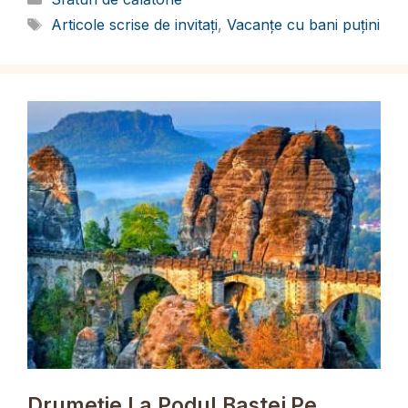
Etichete
Articole scrise de invitați
,
Vacanțe cu bani puțini
Drumeție La Podul Bastei Pe