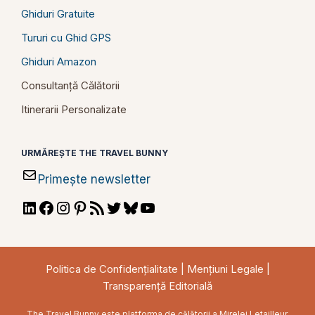
Ghiduri Gratuite
Tururi cu Ghid GPS
Ghiduri Amazon
Consultanță Călătorii
Itinerarii Personalizate
URMĂREȘTE THE TRAVEL BUNNY
Primește newsletter
LinkedIn
Facebook
Instagram
Pinterest
RSS
Twitter
Bluesky
YouTube
Feed
Politica de Confidențialitate
|
Mențiuni Legale
|
Transparență Editorială
The Travel Bunny este platforma de călătorii a Mirelei Letailleur,