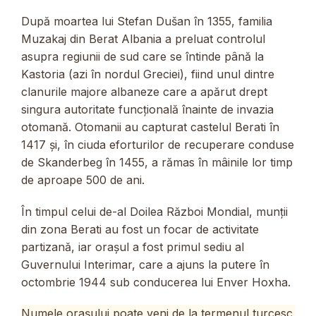
După moartea lui Stefan Dušan în 1355, familia
Muzakaj din Berat Albania a preluat controlul
asupra regiunii de sud care se întinde până la
Kastoria (azi în nordul Greciei), fiind unul dintre
clanurile majore albaneze care a apărut drept
singura autoritate funcțională înainte de invazia
otomană. Otomanii au capturat castelul Berati în
1417 și, în ciuda eforturilor de recuperare conduse
de Skanderbeg în 1455, a rămas în mâinile lor timp
de aproape 500 de ani.
În timpul celui de-al Doilea Război Mondial, munții
din zona Berati au fost un focar de activitate
partizană, iar orașul a fost primul sediu al
Guvernului Interimar, care a ajuns la putere în
octombrie 1944 sub conducerea lui Enver Hoxha.
Numele orașului poate veni de la termenul turcesc