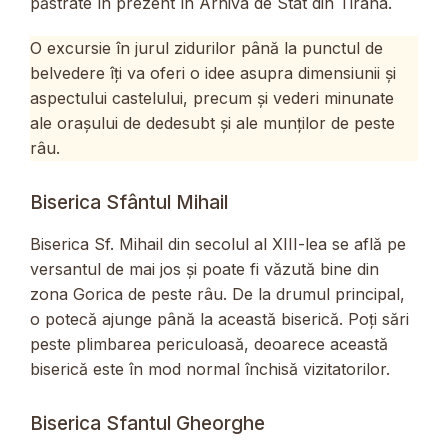
păstrate în prezent în Arhiva de Stat din Tirana.
O excursie în jurul zidurilor până la punctul de
belvedere îți va oferi o idee asupra dimensiunii și
aspectului castelului, precum și vederi minunate
ale orașului de dedesubt și ale munților de peste
râu.
Biserica Sfântul Mihail
Biserica Sf. Mihail din secolul al XIII-lea se află pe
versantul de mai jos și poate fi văzută bine din
zona Gorica de peste râu. De la drumul principal,
o potecă ajunge până la această biserică. Poți sări
peste plimbarea periculoasă, deoarece această
biserică este în mod normal închisă vizitatorilor.
Biserica Sfantul Gheorghe