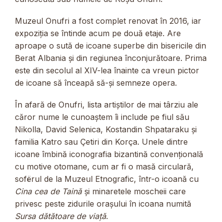
Muzeul Onufri a fost complet renovat în 2016, iar
expoziția se întinde acum pe două etaje. Are
aproape o sută de icoane superbe din bisericile din
Berat Albania și din regiunea înconjurătoare. Prima
este din secolul al XIV-lea înainte ca vreun pictor
de icoane să înceapă să-și semneze opera.
În afară de Onufri, lista artiștilor de mai târziu ale
căror nume le cunoaștem îi include pe fiul său
Nikolla, David Selenica, Kostandin Shpataraku și
familia Katro sau Çetiri din Korça. Unele dintre
icoane îmbină iconografia bizantină convențională
cu motive otomane, cum ar fi o masă circulară,
sofërul de la Muzeul Etnografic, într-o icoană cu
Cina cea de Taină
și minaretele moscheii care
privesc peste zidurile orașului în icoana numită
Sursa dătătoare de viață
.