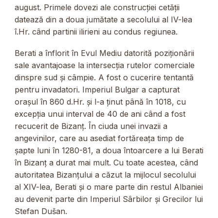
august. Primele dovezi ale construcției cetății
datează din a doua jumătate a secolului al IV-lea
î.Hr. când partinii ilirieni au condus regiunea.
Berati a înflorit în Evul Mediu datorită poziționării
sale avantajoase la intersecția rutelor comerciale
dinspre sud și câmpie. A fost o cucerire tentantă
pentru invadatori. Imperiul Bulgar a capturat
orașul în 860 d.Hr. și l-a ținut până în 1018, cu
excepția unui interval de 40 de ani când a fost
recucerit de Bizanț. În ciuda unei invazii a
angevinilor, care au asediat fortăreața timp de
șapte luni în 1280-81, a doua întoarcere a lui Berati
în Bizanț a durat mai mult. Cu toate acestea, când
autoritatea Bizanțului a căzut la mijlocul secolului
al XIV-lea, Berati și o mare parte din restul Albaniei
au devenit parte din Imperiul Sârbilor și Grecilor lui
Stefan Dušan.