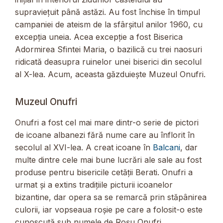
supraviețuit până astăzi. Au fost închise în timpul
campaniei de ateism de la sfârșitul anilor 1960, cu
excepția uneia. Acea excepție a fost Biserica
Adormirea Sfintei Maria, o bazilică cu trei naosuri
ridicată deasupra ruinelor unei biserici din secolul
al X-lea. Acum, aceasta găzduiește Muzeul Onufri.
Muzeul Onufri
Onufri a fost cel mai mare dintr-o serie de pictori
de icoane albanezi fără nume care au înflorit în
secolul al XVI-lea. A creat icoane în
Balcani
, dar
multe dintre cele mai bune lucrări ale sale au fost
produse pentru bisericile cetății Berati. Onufri a
urmat și a extins tradițiile picturii icoanelor
bizantine, dar opera sa se remarcă prin stăpânirea
culorii, iar vopseaua roșie pe care a folosit-o este
cunoscută sub numele de Roșu Onufri.