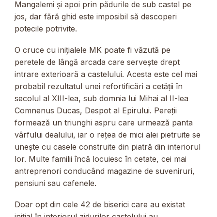
Mangalemi și apoi prin pădurile de sub castel pe
jos, dar fără ghid este imposibil să descoperi
potecile potrivite.
O cruce cu inițialele MK poate fi văzută pe
peretele de lângă arcada care servește drept
intrare exterioară a castelului. Acesta este cel mai
probabil rezultatul unei refortificări a cetății în
secolul al XIII-lea, sub domnia lui Mihai al II-lea
Comnenus Ducas, Despot al Epirului. Pereții
formează un triunghi aspru care urmează panta
vârfului dealului, iar o rețea de mici alei pietruite se
unește cu casele construite din piatră din interiorul
lor. Multe familii încă locuiesc în cetate, cei mai
antreprenori conducând magazine de suveniruri,
pensiuni sau cafenele.
Doar opt din cele 42 de biserici care au existat
inițial în interiorul zidurilor castelului au