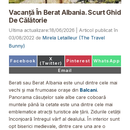
Vacanță În Berat Albania. Scurt Ghid
De Călătorie
18/06/2026
03/08/2022
de
Mirela Letailleur (The Travel
Bunny)
Share
X
Share
Share
Share
Facebook
Pinterest
WhatsApp
on
(Twitter)
on
on
on
Share
Email
on
Berati sau Berat Albania este unul dintre cele mai
vechi și mai frumoase orașe din
Balcani
.
Panorama căsuțelor sale albe care coboară
muntele până la cetate este una dintre cele mai
emblematice atracții turistice ale țării. Zidurile cetății
înconjoară întregul vârf al dealului. În interior sunt
opt ​​biserici medievale, dintre care una are o