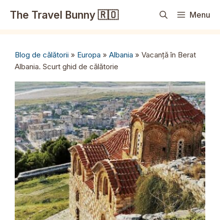
Sari
The Travel Bunny 🇷🇴
Menu
la
conținut
Blog de călătorii
»
Europa
»
Albania
»
Vacanță în Berat
Albania. Scurt ghid de călătorie