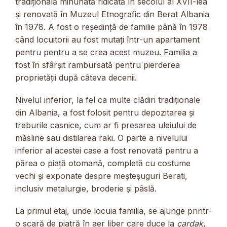
tradițională minunată ridicată în secolul al XVII-lea
și renovată în Muzeul Etnografic din Berat Albania
în 1978. A fost o reședință de familie până în 1978
când locuitorii au fost mutați într-un apartament
pentru pentru a se crea acest muzeu. Familia a
fost în sfârșit rambursată pentru pierderea
proprietății după câteva decenii.
Nivelul inferior, la fel ca multe clădiri tradiționale
din Albania, a fost folosit pentru depozitarea și
treburile casnice, cum ar fi presarea uleiului de
măsline sau distilarea raki. O parte a nivelului
inferior al acestei case a fost renovată pentru a
părea o piață otomană, completă cu costume
vechi și exponate despre meșteșuguri Berati,
inclusiv metalurgie, broderie și pâslă.
La primul etaj, unde locuia familia, se ajunge printr-
o scară de piatră în aer liber care duce la
çardak
,