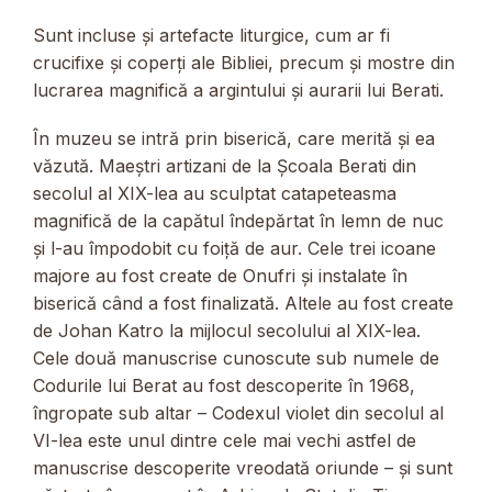
Sunt incluse și artefacte liturgice, cum ar fi
crucifixe și coperți ale Bibliei, precum și mostre din
lucrarea magnifică a argintului și aurarii lui Berati.
În muzeu se intră prin biserică, care merită și ea
văzută. Maeștri artizani de la Școala Berati din
secolul al XIX-lea au sculptat catapeteasma
magnifică de la capătul îndepărtat în lemn de nuc
și l-au împodobit cu foiță de aur. Cele trei icoane
majore au fost create de Onufri și instalate în
biserică când a fost finalizată. Altele au fost create
de Johan Katro la mijlocul secolului al XIX-lea.
Cele două manuscrise cunoscute sub numele de
Codurile lui Berat au fost descoperite în 1968,
îngropate sub altar – Codexul violet din secolul al
VI-lea este unul dintre cele mai vechi astfel de
manuscrise descoperite vreodată oriunde – și sunt