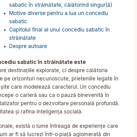
sabatic în străinătate, călătorind singur(ă)
Motive diverse pentru a lua un concediu
sabatic
Capitolul final al unui concediu sabatic în
străinătate
Despre autoare
cediu sabatic în străinătate este
re destinațiile explorate, ci despre călătoria
se pe orizonturi necunoscute, prieteniile legate în
pășite care modelează caracterul. Un concediu
 începe o carieră sau ca o pauză binevenită în
talizator pentru o dezvoltare personală profundă.
atea și rafina inteligența socială.
sonale, există o lume întreagă de experiențe care
um ar fi să lucrezi într-o piață aglomerată din