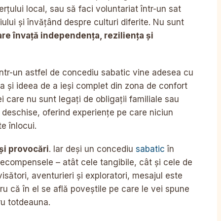
ului local, sau să faci voluntariat într-un sat
ului și învățând despre culturi diferite. Nu sunt
care învață independența, reziliența și
într-un astfel de concediu sabatic vine adesea cu
a și ideea de a ieși complet din zona de confort
 care nu sunt legați de obligații familiale sau
 deschise, oferind experiențe pe care niciun
e înlocui.
și provocări
. Iar deși un concediu
sabatic
în
recompensele – atât cele tangibile, cât și cele de
sători, aventurieri și exploratori, mesajul este
u că în el se află poveștile pe care le vei spune
tru totdeauna.