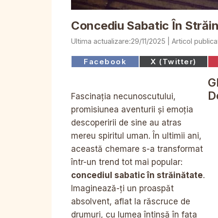
Concediu Sabatic În Străi
29/11/2025
Share
Share
Facebook
X (Twitter)
on
on
G
D
Fascinația necunoscutului,
promisiunea aventurii și emoția
descoperirii de sine au atras
mereu spiritul uman. În ultimii ani,
această chemare s-a transformat
într-un trend tot mai popular:
concediul sabatic în străinătate
.
Imaginează-ți un proaspăt
absolvent, aflat la răscruce de
drumuri, cu lumea întinsă în fața