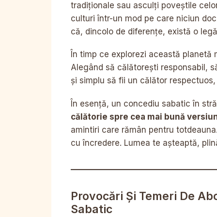
tradiționale sau asculți poveștile celo
culturi într-un mod pe care niciun do
că, dincolo de diferențe, există o leg
În timp ce explorezi această planetă 
Alegând să călătorești responsabil, s
și simplu să fii un călător respectuos,
În esență, un concediu sabatic în stră
călătorie spre cea mai bună versiun
amintiri care rămân pentru totdeauna. D
cu încredere. Lumea te așteaptă, plină 
Provocări Și Temeri De Ab
Sabatic