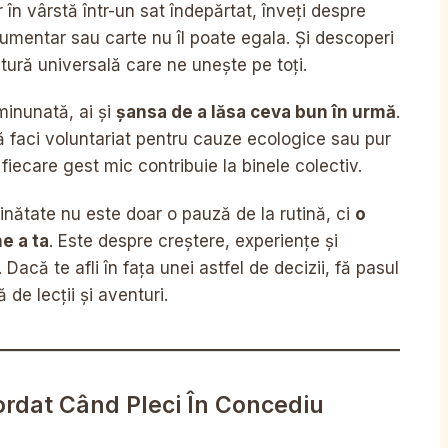
r în vârstă într-un sat îndepărtat, înveți despre
cumentar sau carte nu îl poate egala. Și descoperi
ătură universală care ne unește pe toți.
minunată, ai și
șansa de a lăsa ceva bun în urmă
.
ă faci voluntariat pentru cauze ecologice sau pur
 fiecare gest mic contribuie la binele colectiv.
inătate nu este doar o pauză de la rutină, ci
o
e a ta
. Este despre creștere, experiențe și
acă te afli în fața unei astfel de decizii, fă pasul
de lecții și aventuri.
ordat Când Pleci În Concediu