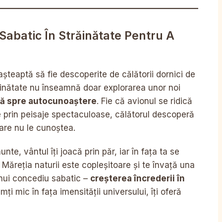
Sabatic În Străinătate Pentru A
șteaptă să fie descoperite de călătorii dornici de
ăinătate nu înseamnă doar explorarea unor noi
ară spre autocunoaștere
. Fie că avionul se ridică
e prin peisaje spectaculoase, călătorul descoperă
 care nu le cunoștea.
te, vântul îți joacă prin păr, iar în fața ta se
 Măreția naturii este copleșitoare și te învață una
unui concediu sabatic –
creșterea încrederii în
ți mic în fața imensității universului, îți oferă