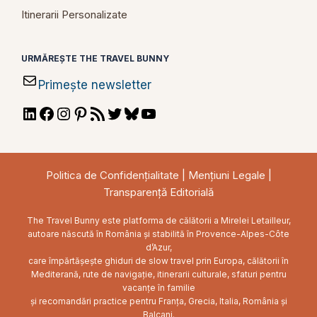
Itinerarii Personalizate
URMĂREȘTE THE TRAVEL BUNNY
Primește newsletter
LinkedIn
Facebook
Instagram
Pinterest
RSS
Twitter
Bluesky
YouTube
Feed
Politica de Confidențialitate
|
Mențiuni Legale
|
Transparență Editorială
The Travel Bunny este platforma de călătorii a Mirelei Letailleur,
autoare născută în România și stabilită în Provence-Alpes-Côte
d’Azur,
care împărtășește ghiduri de slow travel prin Europa, călătorii în
Mediterană, rute de navigație, itinerarii culturale, sfaturi pentru
vacanțe în familie
și recomandări practice pentru Franța, Grecia, Italia, România și
Balcani.