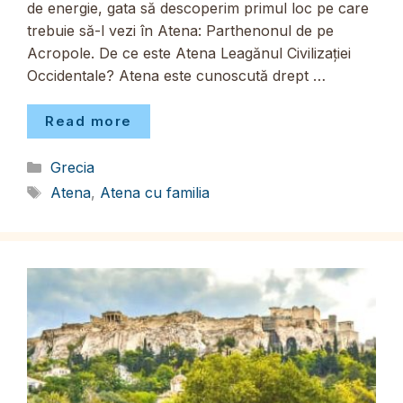
de energie, gata să descoperim primul loc pe care
trebuie să-l vezi în Atena: Parthenonul de pe
Acropole. De ce este Atena Leagănul Civilizației
Occidentale? Atena este cunoscută drept …
Read more
Categorii
Grecia
Etichete
Atena
,
Atena cu familia