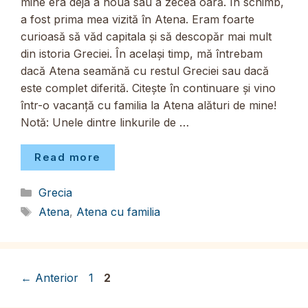
mine era deja a noua sau a zecea oară. În schimb,
a fost prima mea vizită în Atena. Eram foarte
curioasă să văd capitala și să descopăr mai mult
din istoria Greciei. În același timp, mă întrebam
dacă Atena seamănă cu restul Greciei sau dacă
este complet diferită. Citește în continuare și vino
într-o vacanță cu familia la Atena alături de mine!
Notă: Unele dintre linkurile de …
Read more
Categorii
Grecia
Etichete
Atena
,
Atena cu familia
Pagina
Pagina
←
Anterior
1
2