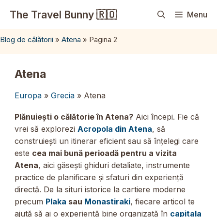
Sari
The Travel Bunny 🇷🇴
Menu
la
conținut
Blog de călătorii
»
Atena
»
Pagina 2
Atena
Europa
»
Grecia
» Atena
Plănuiești o călătorie în Atena?
Aici începi. Fie că
vrei să explorezi
Acropola din Atena
, să
construiești un itinerar eficient sau să înțelegi care
este
cea mai bună perioadă pentru a vizita
Atena
, aici găsești ghiduri detaliate, instrumente
practice de planificare și sfaturi din experiență
directă. De la situri istorice la cartiere moderne
precum
Plaka
sau
Monastiraki
, fiecare articol te
ajută să ai o experiență bine organizată în
capitala