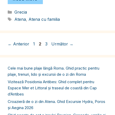
Categorii
Grecia
Etichete
Atena
,
Atena cu familia
Pagina
Pagina
Pagina
←
Anterior
1
2
3
Următor
→
Cele mai bune plaje lângă Roma. Ghid practic pentru
plaje, trenuri, lido și excursii de o zi din Roma
Vizitează Posidonia Antibes: Ghid complet pentru
Espace Mer et Littoral și traseul de coastă din Cap
d’Antibes
Croazieră de o zi din Atena. Ghid Excursie Hydra, Poros
și Aegina 2026