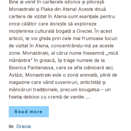
Bine ai venit în cartierele istorice și pitorești
Monastiraki și Plaka din Atena! Aceste două
cartiere de vizitat în Atena sunt esențiale pentru
orice călător care dorește să exploreze
moștenirea culturală bogată a Greciei. În acest
articol, te voi ghida prin cele mai frumoase locuri
de vizitat în Atena, concentrându-mă pe aceste
zone. Monastiraki, al cărui nume înseamnă „mică
mănăstire” în greacă, își trage numele de la
Biserica Pantanassa, care se afla odinioară aici.
Astăzi, Monastiraki este o zonă animată, plină de
magazine care vând suveniruri, antichități și
mâncăruri tradiționale, precum bougatsa – un
foietaj delicios cu cremă de vanilie …
Read more
Categorii
Grecia