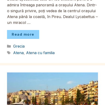
admira întreaga panoramă a orașului Atena. Dintr-
o singură privire, poți vedea de la centrul orașului
Atena până la coastă, în Pireu. Dealul Lycabettus –
un miracol …
Read more
Categorii
Grecia
Etichete
Atena
,
Atena cu familia