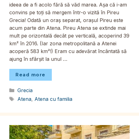
ideea de a fi acolo fără să văd marea. Așa că i-am
convins pe toți să mergem într-o vizită în Pireu
Grecia! Odată un oraș separat, orașul Pireu este
acum parte din Atena. Pireu Atena se extinde mai
mult pe orizontală decât pe verticală, acoperind 39
km² în 2016. (Iar zona metropolitană a Atenei
acoperă 583 km²!) Eram cu adevărat încântată să
ajung în sfârșit la unul …
Read more
Categorii
Grecia
Etichete
Atena
,
Atena cu familia