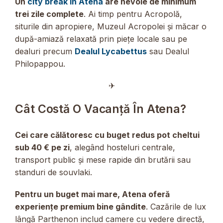
Un
city break în Atena
are nevoie de minimum
trei zile complete
. Ai timp pentru Acropolă,
siturile din apropiere, Muzeul Acropolei și măcar o
după-amiază relaxată prin piețe locale sau pe
dealuri precum
Dealul Lycabettus
sau Dealul
Philopappou.
✈︎
Cât Costă O Vacanță În Atena?
Cei care călătoresc cu buget redus pot cheltui
sub 40 € pe zi
, alegând hosteluri centrale,
transport public și mese rapide din brutării sau
standuri de souvlaki.
Pentru un buget mai mare, Atena oferă
experiențe premium bine gândite
. Cazările de lux
lângă Parthenon includ camere cu vedere directă,