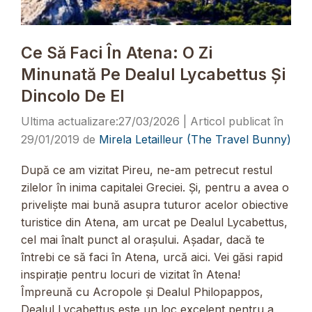
Ce Să Faci În Atena: O Zi
Minunată Pe Dealul Lycabettus Și
Dincolo De El
27/03/2026
29/01/2019
de
Mirela Letailleur (The Travel Bunny)
După ce am vizitat Pireu, ne-am petrecut restul
zilelor în inima capitalei Greciei. Și, pentru a avea o
priveliște mai bună asupra tuturor acelor obiective
turistice din Atena, am urcat pe Dealul Lycabettus,
cel mai înalt punct al orașului. Așadar, dacă te
întrebi ce să faci în Atena, urcă aici. Vei găsi rapid
inspirație pentru locuri de vizitat în Atena!
Împreună cu Acropole și Dealul Philopappos,
Dealul Lycabettus este un loc excelent pentru a