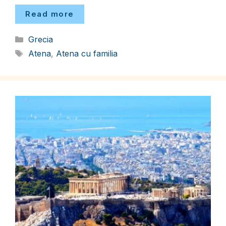
Read more
Categorii
Grecia
Etichete
Atena
,
Atena cu familia