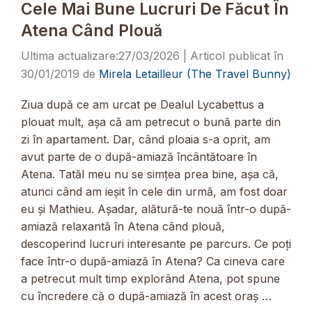
Cele Mai Bune Lucruri De Făcut În
Atena Când Plouă
27/03/2026
30/01/2019
de
Mirela Letailleur (The Travel Bunny)
Ziua după ce am urcat pe Dealul Lycabettus a
plouat mult, așa că am petrecut o bună parte din
zi în apartament. Dar, când ploaia s-a oprit, am
avut parte de o după-amiază încântătoare în
Atena. Tatăl meu nu se simțea prea bine, așa că,
atunci când am ieșit în cele din urmă, am fost doar
eu și Mathieu. Așadar, alătură-te nouă într-o după-
amiază relaxantă în Atena când plouă,
descoperind lucruri interesante pe parcurs. Ce poți
face într-o după-amiază în Atena? Ca cineva care
a petrecut mult timp explorând Atena, pot spune
cu încredere că o după-amiază în acest oraș …