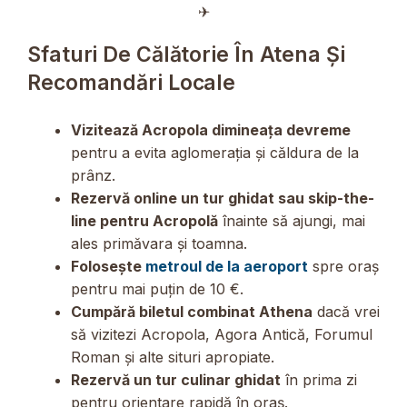
✈︎
Sfaturi De Călătorie În Atena Și
Recomandări Locale
Vizitează Acropola dimineața devreme
pentru a evita aglomerația și căldura de la
prânz.
Rezervă online un tur ghidat sau skip-the-
line pentru Acropolă
înainte să ajungi, mai
ales primăvara și toamna.
Folosește
metroul de la aeroport
spre oraș
pentru mai puțin de 10 €.
Cumpără biletul combinat Athena
dacă vrei
să vizitezi Acropola, Agora Antică, Forumul
Roman și alte situri apropiate.
Rezervă un tur culinar ghidat
în prima zi
pentru orientare rapidă în oraș.