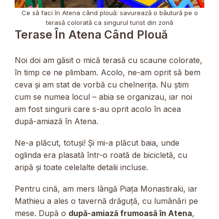
Ce să faci în Atena când plouă: savurează o băutură pe o
terasă colorată ca singurul turist din zonă
Terase În Atena Când Plouă
Noi doi am găsit o mică terasă cu scaune colorate,
în timp ce ne plimbam. Acolo, ne-am oprit să bem
ceva și am stat de vorbă cu chelnerița. Nu știm
cum se numea locul – abia se organizau, iar noi
am fost singurii care s-au oprit acolo în acea
după-amiază în Atena.
Ne-a plăcut, totuși! Și mi-a plăcut baia, unde
oglinda era plasată într-o roată de bicicletă, cu
aripă și toate celelalte detalii incluse.
Pentru cină, am mers lângă Piața Monastiraki, iar
Mathieu a ales o tavernă drăguță, cu lumânări pe
mese. După o
după-amiază frumoasă în Atena
,