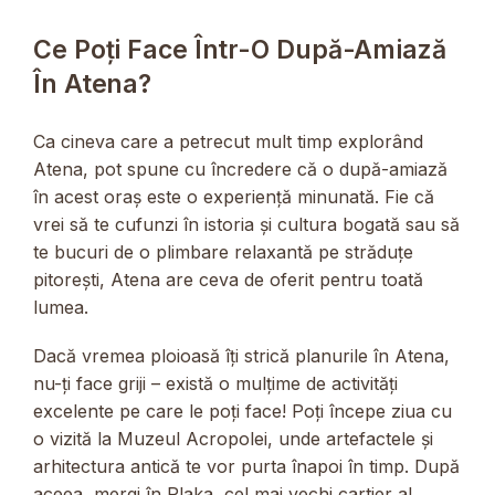
Ce Poți Face Într-O După-Amiază
În Atena?
Ca cineva care a petrecut mult timp explorând
Atena, pot spune cu încredere că o după-amiază
în acest oraș este o experiență minunată. Fie că
vrei să te cufunzi în istoria și cultura bogată sau să
te bucuri de o plimbare relaxantă pe străduțe
pitorești, Atena are ceva de oferit pentru toată
lumea.
Dacă vremea ploioasă îți strică planurile în Atena,
nu-ți face griji – există o mulțime de activități
excelente pe care le poți face! Poți începe ziua cu
o vizită la Muzeul Acropolei, unde artefactele și
arhitectura antică te vor purta înapoi în timp. După
aceea, mergi în Plaka, cel mai vechi cartier al