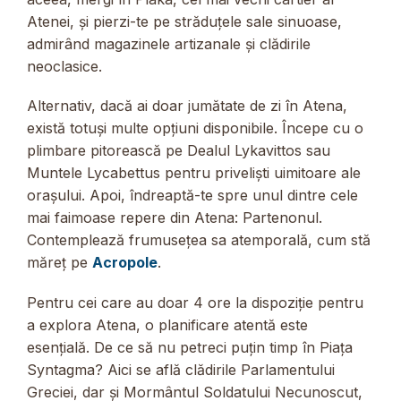
Atenei, și pierzi-te pe străduțele sale sinuoase,
admirând magazinele artizanale și clădirile
neoclasice.
Alternativ, dacă ai doar jumătate de zi în Atena,
există totuși multe opțiuni disponibile. Începe cu o
plimbare pitorească pe Dealul Lykavittos sau
Muntele Lycabettus pentru priveliști uimitoare ale
orașului. Apoi, îndreaptă-te spre unul dintre cele
mai faimoase repere din Atena: Partenonul.
Contemplează frumusețea sa atemporală, cum stă
măreț pe
Acropole
.
Pentru cei care au doar 4 ore la dispoziție pentru
a explora Atena, o planificare atentă este
esențială. De ce să nu petreci puțin timp în Piața
Syntagma? Aici se află clădirile Parlamentului
Greciei, dar și Mormântul Soldatului Necunoscut,