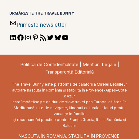
URMĂREȘTE THE TRAVEL BUNNY
Primește newsletter
LinkedIn
Facebook
Instagram
Pinterest
RSS
Twitter
Bluesky
YouTube
Feed
Politica de Confidențialitate
|
Mențiuni Legale
|
Transparență Editorială
The Travel Bunny este platforma de călătorii a Mirelei Letailleur,
autoare născută în România și stabilită în Provence-Alpes-Côte
d’Azur,
care împărtășește ghiduri de slow travel prin Europa, călătorii în
Mediterană, rute de navigație, itinerarii culturale, sfaturi pentru
vacanțe în familie
și recomandări practice pentru Franța, Grecia, Italia, România și
Balcani.
NĂSCUTĂ ÎN ROMÂNIA. STABILITĂ ÎN PROVENCE.