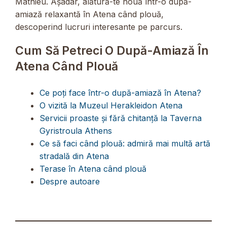
Mathieu. Așadar, alătură-te nouă într-o după-
amiază relaxantă în Atena când plouă,
descoperind lucruri interesante pe parcurs.
Cum Să Petreci O După-Amiază În
Atena Când Plouă
Ce poți face într-o după-amiază în Atena?
O vizită la Muzeul Herakleidon Atena
Servicii proaste și fără chitanță la Taverna
Gyristroula Athens
Ce să faci când plouă: admiră mai multă artă
stradală din Atena
Terase în Atena când plouă
Despre autoare