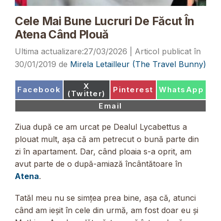
Cele Mai Bune Lucruri De Făcut În
Atena Când Plouă
27/03/2026
30/01/2019
de
Mirela Letailleur (The Travel Bunny)
Share
X
Share
Share
Share
Facebook
Pinterest
WhatsApp
on
(Twitter)
on
on
on
Share
Email
on
Ziua după ce am urcat pe Dealul Lycabettus a
plouat mult, așa că am petrecut o bună parte din
zi în apartament. Dar, când ploaia s-a oprit, am
avut parte de o după-amiază încântătoare în
Atena
.
Tatăl meu nu se simțea prea bine, așa că, atunci
când am ieșit în cele din urmă, am fost doar eu și