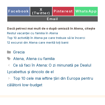
Share
X
Share
Share
Share
Facebook
Pinterest
WhatsApp
on
(Twitter)
on
on
on
Share
Email
on
Dacă petreci mai mult de o după-amiază în Atena, citește
Restul vacanței cu familia în Atena
Top 10 activități în Atena pe care trebuie să le încerci
12 excursii din Atena care merită toți banii
Categorii
Grecia
Etichete
Atena
,
Atena cu familia
Ce să faci în Atena: O zi minunată pe Dealul
Lycabettus și dincolo de el
Top 10 cele mai ieftine țări din Europa pentru
călătorii low-budget