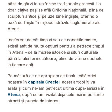
păzit de gărzi în uniforme tradiționale grecești. La
doar câțiva pași se află Grădina Națională, plină de
sculpturi antice și peluze bine îngrijite, oferind o
oază de liniște în mijlocul străzilor aglomerate ale
Atenei.
Indiferent de cât timp ai sau de condițiile meteo,
există atât de multe opțiuni pentru a petrece timpul
în Atena – de la muzee istorice și situri culturale
până la alei fermecătoare, pline de vitrine cochete
la fiecare colț.
Pe măsură ce ne apropiem de finalul călătoriei
noastre în
capitala Greciei
, acest articol îți va
arăta și cum ne-am petrecut ultima după-amiază în
Atena
, după ce am vizitat deja cele mai importante
atracții și puncte de interes.