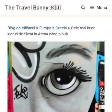
Sari
The Travel Bunny 🇷🇴
Menu
la
conținut
Blog de călătorii
»
Europa
»
Grecia
»
Cele mai bune
lucruri de făcut în Atena când plouă