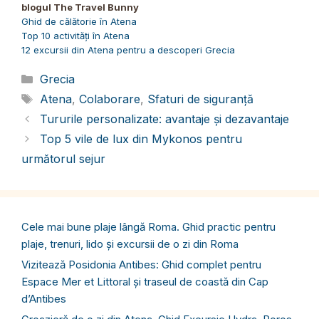
blogul The Travel Bunny
Ghid de călătorie în Atena
Top 10 activități în Atena
12 excursii din Atena pentru a descoperi Grecia
Categorii
Grecia
Etichete
Atena
,
Colaborare
,
Sfaturi de siguranță
Tururile personalizate: avantaje și dezavantaje
Top 5 vile de lux din Mykonos pentru
următorul sejur
Cele mai bune plaje lângă Roma. Ghid practic pentru
plaje, trenuri, lido și excursii de o zi din Roma
Vizitează Posidonia Antibes: Ghid complet pentru
Espace Mer et Littoral și traseul de coastă din Cap
d’Antibes