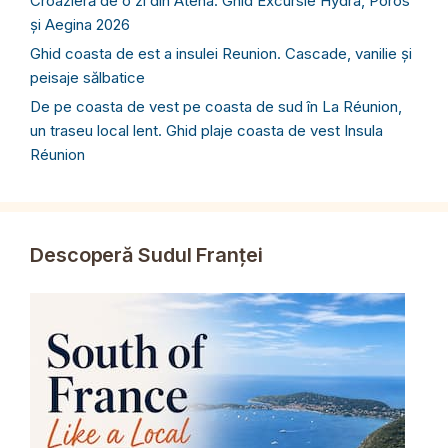
Croazieră de o zi din Atena. Ghid Excursie Hydra, Poros
și Aegina 2026
Ghid coasta de est a insulei Reunion. Cascade, vanilie și
peisaje sălbatice
De pe coasta de vest pe coasta de sud în La Réunion,
un traseu local lent. Ghid plaje coasta de vest Insula
Réunion
Descoperă Sudul Franței