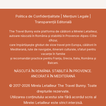
Feed
Politica de Confidențialitate
|
Mențiuni Legale
|
Transparență Editorială
The Travel Bunny este platforma de călătorii a Mirelei Letailleur,
autoare născută în România și stabilită în Provence-Alpes-Côte
d’Azur,
care împărtășește ghiduri de slow travel prin Europa, călătorii în
Mediterană, rute de navigație, itinerarii culturale, sfaturi pentru
vacanțe în familie
și recomandări practice pentru Franța, Grecia, Italia, România și
Balcani.
NĂSCUTĂ ÎN ROMÂNIA. STABILITĂ ÎN PROVENCE.
ANCORATĂ ÎN MEDITERANĂ
© 2017-2026 Mirela Letailleur The Travel Bunny. Toate
drepturile rezervate.
Utilizarea conținutului acestui site fără acordul scris al
Mirelei Letailleur este strict interzisă.