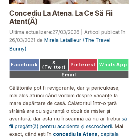
Concediu La Atena. La Ce Să Fii
Atent(ă)
27/03/2026
26/03/2021
de
Mirela Letailleur (The Travel
Bunny)
Share
X
Share
Share
Share
Facebook
Pinterest
WhatsApp
on
(Twitter)
on
on
on
Share
Email
on
Călătoriile pot fi revigorante, dar și periculoase,
mai ales atunci când vorbim despre vacanțe la
mare depărtare de casă. Călătoritul într-o țară
străină are cu siguranță o doză de mister și
aventură, dar asta nu înseamnă că nu ar trebui
să
fii pregătit(ă) pentru accidente și escrocherii
. Mai
exact, când ești în
concediu la Atena
,
capitala