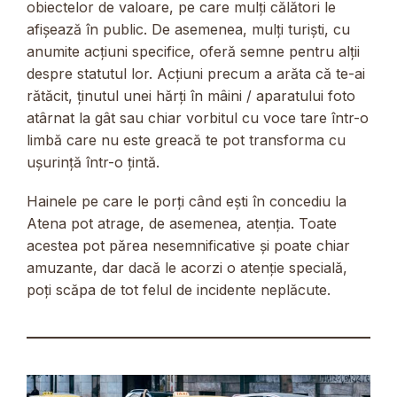
obiectelor de valoare, pe care mulți călători le
afișează în public. De asemenea, mulți turiști, cu
anumite acțiuni specifice, oferă semne pentru alții
despre statutul lor. Acțiuni precum a arăta că te-ai
rătăcit, ținutul unei hărți în mâini / aparatului foto
atârnat la gât sau chiar vorbitul cu voce tare într-o
limbă care nu este greacă te pot transforma cu
ușurință într-o țintă.
Hainele pe care le porți când ești în concediu la
Atena pot atrage, de asemenea, atenția. Toate
acestea pot părea nesemnificative și poate chiar
amuzante, dar dacă le acorzi o atenție specială,
poți scăpa de tot felul de incidente neplăcute.