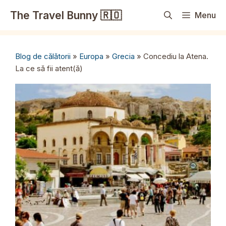
Sari
The Travel Bunny 🇷🇴
Menu
la
conținut
Blog de călătorii
»
Europa
»
Grecia
»
Concediu la Atena.
La ce să fii atent(ă)