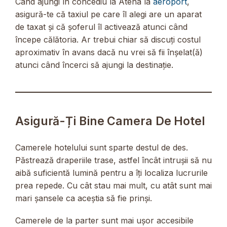
Când ajungi în concediu la Atena la
aeroport
,
asigură-te că taxiul pe care îl alegi are un aparat
de taxat și că șoferul îl activează atunci când
începe călătoria. Ar trebui chiar să discuți costul
aproximativ în avans dacă nu vrei să fii înșelat(ă)
atunci când încerci să ajungi la destinație.
Asigură-Ți Bine Camera De Hotel
Camerele hotelului sunt sparte destul de des.
Păstrează draperiile trase, astfel încât intrușii să nu
aibă suficientă lumină pentru a îți localiza lucrurile
prea repede. Cu cât stau mai mult, cu atât sunt mai
mari șansele ca aceștia să fie prinși.
Camerele de la parter sunt mai ușor accesibile