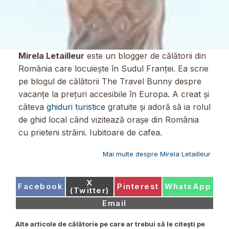
Mirela Letailleur
este un blogger de călătorii din
România care locuiește în Sudul Franței. Ea scrie
pe blogul de călătorii The Travel Bunny despre
vacanțe la prețuri accesibile în Europa. A creat și
câteva
ghiduri turistice
gratuite și adoră să ia rolul
de ghid local când vizitează orașe din România
cu prieteni străini. Iubitoare de cafea.
Mai multe despre Mirela Letailleur
Share
X
Share
Share
Share
Facebook
Pinterest
WhatsApp
on
(Twitter)
on
on
on
Share
Email
on
Alte articole de călătorie pe care ar trebui să le citești pe