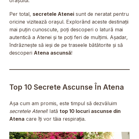
orașului.
Per total,
secretele Atenei
sunt de neratat pentru
oricine vizitează orașul. Explorând aceste destinații
mai puțin cunoscute, poți descoperi o latură mai
autentică a Atenei și te poți feri de mulțimi. Așadar,
îndrăznește să ieși de pe traseele bătătorite și să
descoperi
Atena ascunsă
!
Top 10 Secrete Ascunse În Atena
Așa cum am promis, este timpul să dezvăluim
secretele Atenei
! Iată
top 10 locuri ascunse din
Atena
care îți vor tăia respirația.