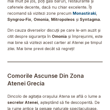
mai mult pe jos, poți găsi baruri, restaurante și
cafenele decente, dacă nu chiar excelente. Îți
recomand să vizitezi zone precum
Monastiraki
,
Syngrou-Fix
,
Omonia
,
Mitropoleos
și
Syntagma
.
Din cauza diverselor discuții pe care le-am auzit și
citit despre siguranța în
Omonia
și împrejurimi, este
mai bine să vizitezi acest cartier al Atenei pe timpul
zilei. Mai bine previi decât să regreți!
Comorile Ascunse Din Zona
Atenei Grecia
Dincolo de agitația orașului Atena se află o lume a
secrelor Atenei
, așteptând să fie descoperită. De
la ruine antice la peisaje naturale spectaculoase,