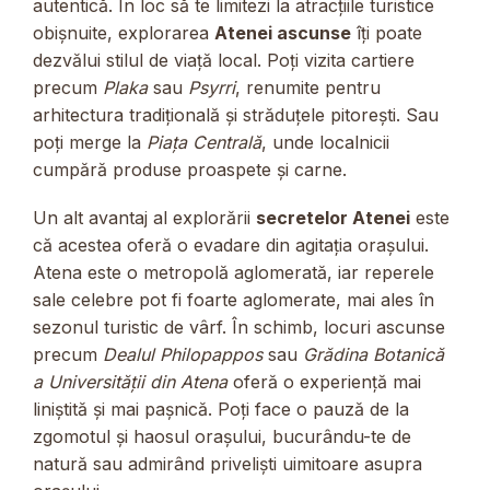
autentică. În loc să te limitezi la atracțiile turistice
obișnuite, explorarea
Atenei ascunse
îți poate
dezvălui stilul de viață local. Poți vizita cartiere
precum
Plaka
sau
Psyrri
, renumite pentru
arhitectura tradițională și străduțele pitorești. Sau
poți merge la
Piața Centrală
, unde localnicii
cumpără produse proaspete și carne.
Un alt avantaj al explorării
secretelor Atenei
este
că acestea oferă o evadare din agitația orașului.
Atena este o metropolă aglomerată, iar reperele
sale celebre pot fi foarte aglomerate, mai ales în
sezonul turistic de vârf. În schimb, locuri ascunse
precum
Dealul Philopappos
sau
Grădina Botanică
a Universității din Atena
oferă o experiență mai
liniștită și mai pașnică. Poți face o pauză de la
zgomotul și haosul orașului, bucurându-te de
natură sau admirând priveliști uimitoare asupra