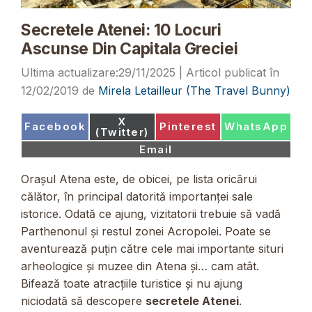
Secretele Atenei: 10 Locuri
Ascunse Din Capitala Greciei
29/11/2025
12/02/2019
de
Mirela Letailleur (The Travel Bunny)
Share
X
Share
Share
Share
Facebook
Pinterest
WhatsApp
on
(Twitter)
on
on
on
Share
Email
on
Orașul Atena este, de obicei, pe lista oricărui
călător, în principal datorită importanței sale
istorice. Odată ce ajung, vizitatorii trebuie să vadă
Parthenonul și restul zonei Acropolei. Poate se
aventurează puțin către cele mai importante situri
arheologice și muzee din Atena și… cam atât.
Bifează toate atracțiile turistice și nu ajung
niciodată să descopere
secretele Atenei
.