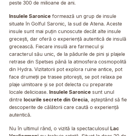
peste 300 de milioane de ani.
Insulele Saronice
formează un grup de insule
situate în Golful Saronic, la sud de Atena. Aceste
insule sunt mai puțin cunoscute decât alte insule
grecești, dar oferă o experiență autentică de insulă
grecească. Fiecare insulă are farmecul și
caracterul său unic, de la pădurile de pini și plajele
retrase din Spetses până la atmosfera cosmopolită
din Hydra. Vizitatorii pot explora ruine antice, pot
face drumeții pe trasee pitorești, se pot relaxa pe
plaje uimitoare și se pot delecta cu preparate
locale delicioase.
Insulele Saronice
sunt unul
dintre
locurile secrete din Grecia
, așteptând să fie
descoperite de călătorii care caută o experiență
autentică.
Nu în ultimul rând, o vizită la spectaculosul
Lac
Vouliagmeni
nu trebuie ratată. Situat la doar 20 de