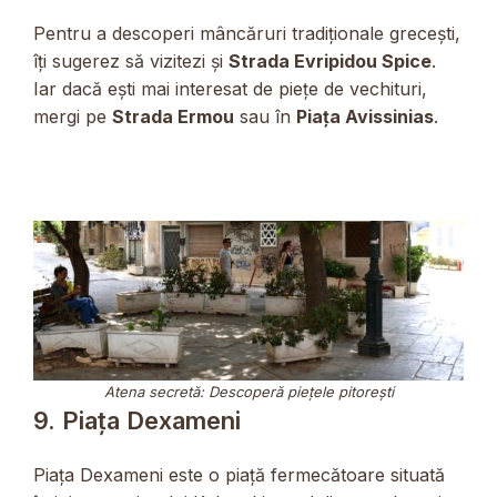
Pentru a descoperi mâncăruri tradiționale grecești,
îți sugerez să vizitezi și
Strada Evripidou Spice
.
Iar dacă ești mai interesat de piețe de vechituri,
mergi pe
Strada Ermou
sau în
Piața Avissinias
.
Atena secretă: Descoperă piețele pitorești
9. Piața Dexameni
Piața Dexameni este o piață fermecătoare situată