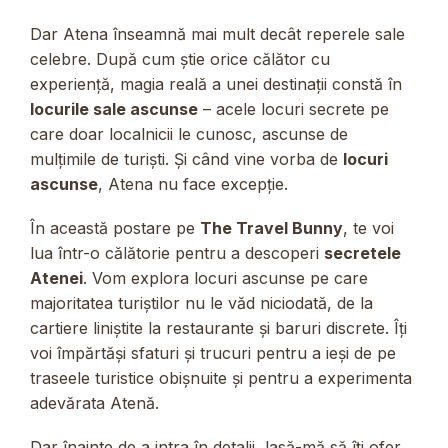
Dar Atena înseamnă mai mult decât reperele sale
celebre. După cum știe orice călător cu
experiență, magia reală a unei destinații constă în
locurile sale ascunse
– acele locuri secrete pe
care doar localnicii le cunosc, ascunse de
mulțimile de turiști. Și când vine vorba de
locuri
ascunse
, Atena nu face excepție.
În această postare pe
The Travel Bunny
, te voi
lua într-o călătorie pentru a descoperi
secretele
Atenei
. Vom explora locuri ascunse pe care
majoritatea turiștilor nu le văd niciodată, de la
cartiere liniștite la restaurante și baruri discrete. Îți
voi împărtăși sfaturi și trucuri pentru a ieși de pe
traseele turistice obișnuite și pentru a experimenta
adevărata Atenă.
Dar înainte de a intra în detalii, lasă-mă să îți ofer