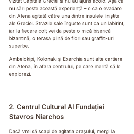
vizitat Capitala Greciei și nu au ajuns acolo. Așa că
nu sări peste această experiență – e ca o evadare
din Atena agitată către una dintre insulele liniștite
ale Greciei. Străzile sale înguste sunt ca un labirint,
iar la fiecare colț vei da peste o mică biserică
bizantină, o terasă plină de flori sau graffiti-uri
superbe.
Ambelokipi, Kolonaki și Exarchia sunt alte cartiere
din Atena, în afara centrului, pe care merită să le
explorezi.
2. Centrul Cultural Al Fundației
Stavros Niarchos
Dacă vrei să scapi de agitația orașului, mergi la