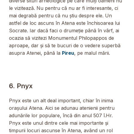
diverse situri arheologice pe care mulți oameni nu
le vizitează. Nu pentru că nu ar fi interesante, ci
mai degrabă pentru că nu știu despre ele. Un
astfel de loc ascuns în Atena este închisoarea lui
Socrate. Iar dacă faci o drumeție până în vârf, ai
ocazia să vizitezi Monumentul Philopappos de
aproape, dar și să te bucuri de o vedere superbă
asupra Atenei, până la
Pireu
, pe malul mării.
6. Pnyx
Pnyx este un alt deal important, chiar în inima
orașului Atena. Aici se adunau atenienii pentru
adunările lor populare, încă din anul 507 î.Hr.
Pnyx este unul dintre cele mai importante și
timpurii locuri ascunse în Atena, având un rol