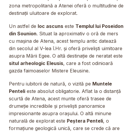
zona metropolitană a Atenei oferă o multitudine de
destinații uluitoare de explorat.
Un astfel de
loc ascuns
este
Templul lui Poseidon
din Sounion
. Situat la aproximativ o oră de mers
cu mașina de Atena, acest templu antic datează
din secolul al V-lea î.Hr. și oferă priveliști uimitoare
asupra Mării Egee. O altă destinație de neratat este
situl arheologic Eleusis
, care a fost odinioară
gazda faimoaselor Mistere Eleusine.
Pentru iubitorii de natură, o vizită pe
Muntele
Penteli
este absolut obligatorie. Aflat la o distanță
scurtă de Atena, acest munte oferă trasee de
drumeție incredibile și priveliști panoramice
impresionante asupra orașului. O altă minune
naturală de explorat este
Peștera Penteli
, o
formațiune geologică unică, care se crede că are