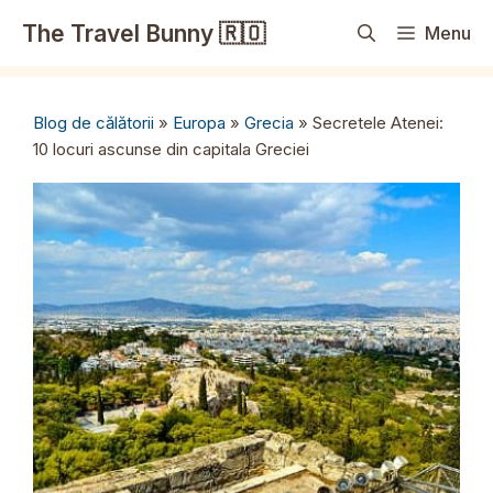
Sari
The Travel Bunny 🇷🇴
Menu
la
conținut
Blog de călătorii
»
Europa
»
Grecia
»
Secretele Atenei:
10 locuri ascunse din capitala Greciei