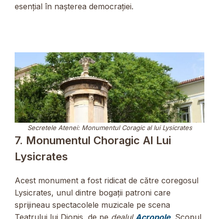
esențial în nașterea democrației.
Secretele Atenei: Monumentul Coragic al lui Lysicrates
7. Monumentul Choragic Al Lui
Lysicrates
Acest monument a fost ridicat de către coregosul
Lysicrates, unul dintre bogații patroni care
sprijineau spectacolele muzicale pe scena
Teatrului lui Dionis, de pe
dealul
Acropole
. Scopul