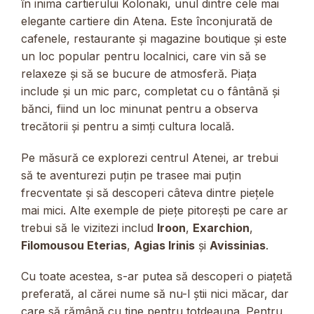
în inima cartierului Kolonaki, unul dintre cele mai
elegante cartiere din Atena. Este înconjurată de
cafenele, restaurante și magazine boutique și este
un loc popular pentru localnici, care vin să se
relaxeze și să se bucure de atmosferă. Piața
include și un mic parc, completat cu o fântână și
bănci, fiind un loc minunat pentru a observa
trecătorii și pentru a simți cultura locală.
Pe măsură ce explorezi centrul Atenei, ar trebui
să te aventurezi puțin pe trasee mai puțin
frecventate și să descoperi câteva dintre piețele
mai mici. Alte exemple de piețe pitorești pe care ar
trebui să le vizitezi includ
Iroon
,
Exarchion
,
Filomousou Eterias
,
Agias Irinis
și
Avissinias
.
Cu toate acestea, s-ar putea să descoperi o piațetă
preferată, al cărei nume să nu-l știi nici măcar, dar
care să rămână cu tine pentru totdeauna. Pentru