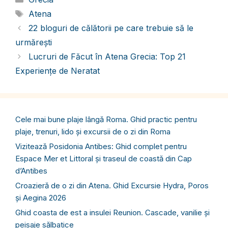
Etichete
Atena
22 bloguri de călătorii pe care trebuie să le
urmărești
Lucruri de Făcut în Atena Grecia: Top 21
Experiențe de Neratat
Cele mai bune plaje lângă Roma. Ghid practic pentru
plaje, trenuri, lido și excursii de o zi din Roma
Vizitează Posidonia Antibes: Ghid complet pentru
Espace Mer et Littoral și traseul de coastă din Cap
d’Antibes
Croazieră de o zi din Atena. Ghid Excursie Hydra, Poros
și Aegina 2026
Ghid coasta de est a insulei Reunion. Cascade, vanilie și
peisaje sălbatice