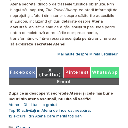
Atena secretă, dincolo de traseele turistice obișnuite. Prin
blogul său popular,
The Travel Bunny
, ea oferă informații de
neprețuit și sfaturi din interior despre călătoriile accesibile
în Europa, incluzând ghiduri detaliate despre
Atena
ascunsă
. Abilitățile sale de a găsi soluții și pasiunea pentru
cafea completează acreditările ei impresionante,
transformând-o într-o resursă esențială pentru oricine vrea
să exploreze
secretele Atenei
.
Mai multe despre Mirela Letailleur
Share
X
Share
Share
Share
Facebook
Pinterest
WhatsApp
on
(Twitter)
on
on
on
Share
Email
on
După ce ai descoperit
secretele Atenei
și cele mai bune
locuri din
Atena ascunsă
, nu uita să verifici
Atena –
Ghid turistic
gratuit
Top 10 activități în Atena de încercat neapărat
12 excursii din Atena care merită toți banii
Categorii
Grecia