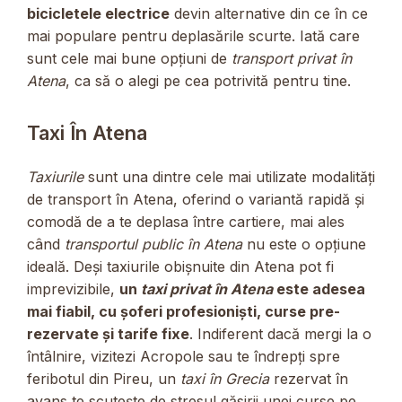
bicicletele electrice
devin alternative din ce în ce
mai populare pentru deplasările scurte. Iată care
sunt cele mai bune opțiuni de
transport privat în
Atena
, ca să o alegi pe cea potrivită pentru tine.
Taxi În Atena
Taxiurile
sunt una dintre cele mai utilizate modalități
de transport în Atena, oferind o variantă rapidă și
comodă de a te deplasa între cartiere, mai ales
când
transportul public în Atena
nu este o opțiune
ideală. Deși taxiurile obișnuite din Atena pot fi
imprevizibile,
un
taxi privat în Atena
este adesea
mai fiabil, cu șoferi profesioniști, curse pre-
rezervate și tarife fixe
. Indiferent dacă mergi la o
întâlnire, vizitezi Acropole sau te îndrepți spre
feribotul din Pireu, un
taxi în Grecia
rezervat în
avans te scutește de stresul găsirii unei curse pe