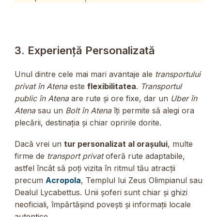
3. Experiență Personalizată
Unul dintre cele mai mari avantaje ale
transportului
privat în Atena
este
flexibilitatea
.
Transportul
public în Atena
are rute și ore fixe, dar un
Uber în
Atena
sau un
Bolt în Atena
îți permite să alegi ora
plecării, destinația și chiar opririle dorite.
Dacă vrei un
tur personalizat al orașului
, multe
firme de
transport privat
oferă rute adaptabile,
astfel încât să poți vizita în ritmul tău atracții
precum
Acropola
, Templul lui Zeus Olimpianul sau
Dealul Lycabettus. Unii șoferi sunt chiar și ghizi
neoficiali, împărtășind povești și informații locale
autentice.