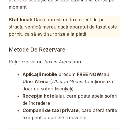
moment.
Sfat local:
Dacă oprești un taxi direct de pe
stradă, verifică mereu dacă aparatul de taxat este
pornit, ca să eviți surprizele la plată.
Metode De Rezervare
Poți rezerva un
taxi în Atena
prin:
Aplicații mobile
precum
FREE NOW
sau
Uber Atena
(
Uber în Grecia
funcționează
doar cu șoferi licențiați)
Recepția hotelului
, care poate apela șoferi
de încredere
Companii de taxi private
, care oferă tarife
fixe pentru cursele frecvente.