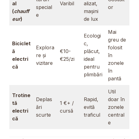
al
Varibil
alizat,
special
or
(
chauff
mașini
e
eur
)
de lux
Mai
Ecologi
greu de
Biciclet
c,
Explora
folosit
ă
€10-
plăcut,
re și
în
electri
€25/zi
ideal
vizitare
zonele
că
pentru
în
plimbări
pantă
Util
Trotine
Deplas
Rapid,
doar în
tă
1 €+ /
ări
evită
zonele
electri
cursă
scurte
traficul
central
că
e