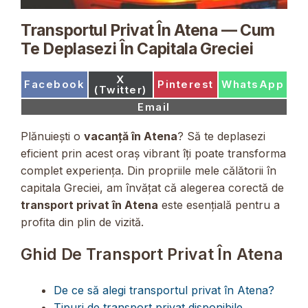
Transportul Privat În Atena — Cum
Te Deplasezi În Capitala Greciei
Share
X
Share
Share
Share
Facebook
Pinterest
WhatsApp
on
(Twitter)
on
on
on
Share
Email
on
Plănuiești o
vacanță în Atena
? Să te deplasezi
eficient prin acest oraș vibrant îți poate transforma
complet experiența. Din propriile mele călătorii în
capitala Greciei, am învățat că alegerea corectă de
transport privat în Atena
este esențială pentru a
profita din plin de vizită.
Ghid De Transport Privat În Atena
De ce să alegi transportul privat în Atena?
Tipuri de transport privat disponibile