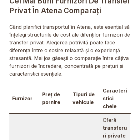
Cei Mai Buni Furnizori De Transfer
Privat În Atena Comparați
Când planifici transportul în Atena, este esențial să
înțelegi structurile de cost ale diferiților furnizori de
transfer privat. Alegerea potrivită poate face
diferența între o sosire relaxată și o experiență
stresantă. Mai jos găsești o comparație între câțiva
furnizori de încredere, concentrată pe prețuri și
caracteristici esențiale.
Caracteri
Preț de
Tipuri de
Furnizor
stici
pornire
vehicule
cheie
Oferă
transferu
ri private