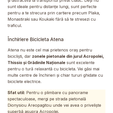
și distractivă la transportul privat clasic. Deși nu
sunt ideale pentru distanțe lungi, sunt perfecte
pentru a te strecura prin cartiere precum Plaka,
Monastiraki sau Koukaki fără să te stresezi cu
traficul.
Închiriere Bicicleta Atena
Atena nu este cel mai prietenos oraș pentru
bicicliști, dar
zonele pietonale din jurul Acropolei,
Thissio și Grădinile Naționale
sunt excelente
pentru o tură relaxantă cu bicicleta. Vei găsi mai
multe centre de închirieri și chiar tururi ghidate cu
biciclete electrice.
Sfat util:
Pentru o plimbare cu panorame
spectaculoase, mergi pe strada pietonală
Dionysiou Areopagitou unde vei avea o priveliște
superbă asupra Acropolei.