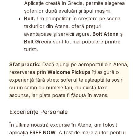
Aplicație creată în Grecia, permite alegerea
șoferilor după evaluări și tipul mașinii.
Bolt.
Un competitor în creștere pe scena
taxiurilor din Atena, oferă prețuri
avantajoase și servicii sigure.
Bolt Atena
și
Bolt Grecia
sunt tot mai populare printre
turiști.
Sfat practic:
Dacă ajungi pe aeroportul din Atena,
rezervarea prin
Welcome Pickups
îți asigură o
experiență fără stres: șoferul te așteaptă la sosiri
cu un semn cu numele tău, nu există taxe
ascunse, iar plata poate fi făcută în avans.
Experiențe Personale
În ultima noastră excursie în Atena, am folosit
aplicația
FREE NOW
. A fost de mare ajutor pentru