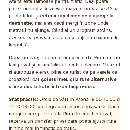
Atena este faimoasă pentru trafic. Deși poate
părea un motiv de a evita mașina, un
taxi în Atena
poate fi totuși
cel mai rapid mod de a ajunge la
destinație
, mai ales dacă mergi în zone unde
metroul nu ajunge. Când ai un program strâns,
transportul privat
te ajută să profiți la maximum de
timpul tău.
După un voiaj cu barca, am plecat din Pireu cu un
taxi privat și m-am felicitat pentru alegere. Metroul
și autobuzele erau pline de turiști de pe vasele de
croazieră, dar
șoferul meu știa rute alternative
și m-a dus la hotel într-un timp record
.
Sfat practic
: Orele de vârf în Atena (8:00-10:00 și
17:00-19:00) pot îngreuna serios deplasările. Dacă
mergi la aeroport sau la Pireu în acest interval,
rezervă un transfer privat care poate ajusta ruta
în timp real în funcție de trafic.