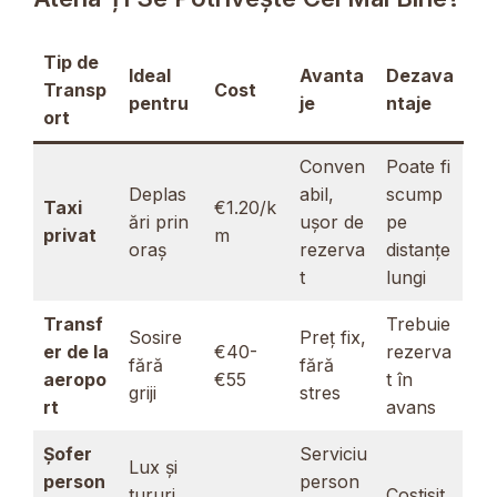
Tip de
Ideal
Avanta
Dezava
Transp
Cost
pentru
je
ntaje
ort
Conven
Poate fi
Deplas
abil,
scump
Taxi
€1.20/k
ări prin
ușor de
pe
privat
m
oraș
rezerva
distanțe
t
lungi
Transf
Trebuie
Sosire
Preț fix,
er de la
€40-
rezerva
fără
fără
aeropo
€55
t în
griji
stres
rt
avans
Șofer
Serviciu
Lux și
person
person
tururi
Costisit