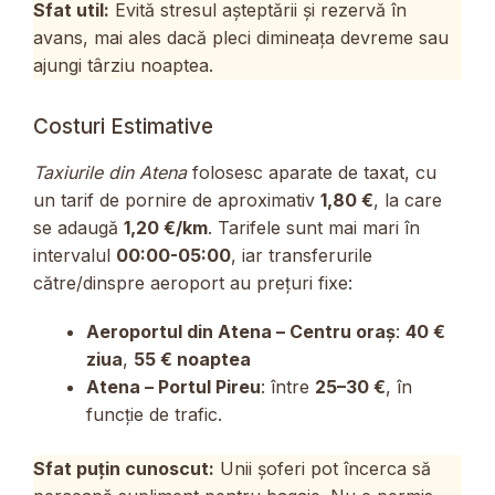
Sfat util:
Evită stresul așteptării și rezervă în
avans, mai ales dacă pleci dimineața devreme sau
ajungi târziu noaptea.
Costuri Estimative
Taxiurile din Atena
folosesc aparate de taxat, cu
un tarif de pornire de aproximativ
1,80 €
, la care
se adaugă
1,20 €/km
. Tarifele sunt mai mari în
intervalul
00:00-05:00
, iar transferurile
către/dinspre aeroport au prețuri fixe:
Aeroportul din Atena – Centru oraș
:
40 €
ziua
,
55 € noaptea
Atena – Portul Pireu
: între
25–30 €
, în
funcție de trafic.
Sfat puțin cunoscut:
Unii șoferi pot încerca să