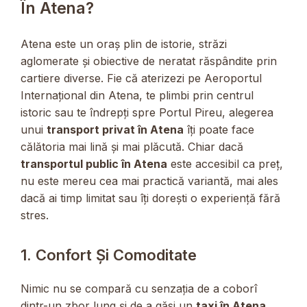
În Atena?
Atena este un oraș plin de istorie, străzi
aglomerate și obiective de neratat răspândite prin
cartiere diverse. Fie că aterizezi pe Aeroportul
Internațional din Atena, te plimbi prin centrul
istoric sau te îndrepți spre Portul Pireu, alegerea
unui
transport privat în Atena
îți poate face
călătoria mai lină și mai plăcută. Chiar dacă
transportul public în Atena
este accesibil ca preț,
nu este mereu cea mai practică variantă, mai ales
dacă ai timp limitat sau îți dorești o experiență fără
stres.
1. Confort Și Comoditate
Nimic nu se compară cu senzația de a coborî
dintr-un zbor lung și de a găsi un
taxi în Atena