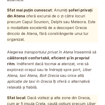
Sfat mai puțin cunoscut
: Anumiți
șoferi privați
din Atena
oferă excursii de o zi către locuri
precum Capul Sounion, Delphi sau Meteora. Este
o modalitate excelentă de a descoperi Grecia
dincolo de Atena, fără constrângerile unui tur
organizat.
Alegerea
transportului privat în Atena
înseamnă să
călătorești confortabil, eficient și în propriul
ritm
. Indiferent dacă tocmai ai aterizat, vrei să
explorezi orașul sau te îndrepți spre port,
Uber
Atena
,
taxi Atena
,
Bolt Grecia
sau orice altă
aplicație de taxi în Grecia
îți oferă o alternativă
relaxată și fiabilă.
Sfat local
: Dacă vizitezi și alte zone din Grecia,
cum ar fi insula Creta, caută opțiuni precum
Uber