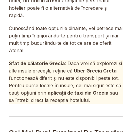
hotel, un
taxi în Atena
aranjat de personalul
hotelier poate fi o alternativă de încredere și
rapidă.
Cunoscând toate opțiunile dinainte, vei petrece mai
puțin timp îngrijorându-te pentru transport și mai
mult timp bucurându-te de tot ce are de oferit
Atena!
Sfat de călătorie Grecia
: Dacă vrei să explorezi și
alte insule grecești, reține că
Uber Grecia Creta
funcționează diferit și nu este disponibil peste tot.
Pentru curse locale în insule, cel mai sigur este să
cauți opțiuni prin
aplicații de taxi din Grecia
sau
să întrebi direct la recepția hotelului.