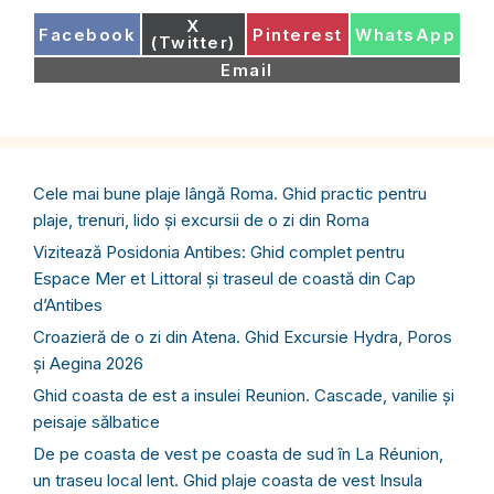
Share
X
Share
Share
Share
Facebook
Pinterest
WhatsApp
on
(Twitter)
on
on
on
Share
Email
on
Cele mai bune plaje lângă Roma. Ghid practic pentru
plaje, trenuri, lido și excursii de o zi din Roma
Vizitează Posidonia Antibes: Ghid complet pentru
Espace Mer et Littoral și traseul de coastă din Cap
d’Antibes
Croazieră de o zi din Atena. Ghid Excursie Hydra, Poros
și Aegina 2026
Ghid coasta de est a insulei Reunion. Cascade, vanilie și
peisaje sălbatice
De pe coasta de vest pe coasta de sud în La Réunion,
un traseu local lent. Ghid plaje coasta de vest Insula