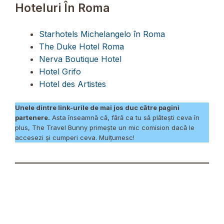
Hoteluri În Roma
Starhotels Michelangelo în Roma
The Duke Hotel Roma
Nerva Boutique Hotel
Hotel Grifo
Hotel des Artistes
Unele dintre link-urile de mai jos duc către pagini
partenere.
Asta înseamnă că, fără ca tu să plătești ceva în
plus, The Travel Bunny primește un mic comision dacă le
accesezi și cumperi ceva. Mulțumesc!