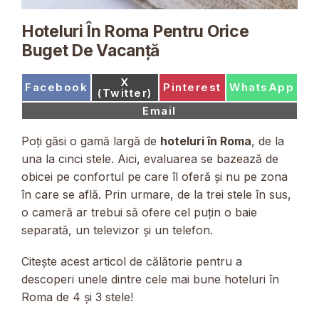
Hoteluri În Roma Pentru Orice
Buget De Vacanță
Share
X
Share
Share
Share
Facebook
Pinterest
WhatsApp
on
(Twitter)
on
on
on
Share
Email
on
Poți găsi o gamă largă de
hoteluri în Roma
, de la
una la cinci stele. Aici, evaluarea se bazează de
obicei pe confortul pe care îl oferă și nu pe zona
în care se află. Prin urmare, de la trei stele în sus,
o cameră ar trebui să ofere cel puțin o baie
separată, un televizor și un telefon.
Citește acest articol de călătorie pentru a
descoperi unele dintre cele mai bune hoteluri în
Roma de 4 și 3 stele!