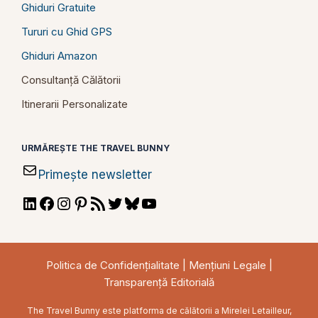
Ghiduri Gratuite
Tururi cu Ghid GPS
Ghiduri Amazon
Consultanță Călătorii
Itinerarii Personalizate
URMĂREȘTE THE TRAVEL BUNNY
Primește newsletter
LinkedIn
Facebook
Instagram
Pinterest
RSS
Twitter
Bluesky
YouTube
Feed
Politica de Confidențialitate
|
Mențiuni Legale
|
Transparență Editorială
The Travel Bunny este platforma de călătorii a Mirelei Letailleur,