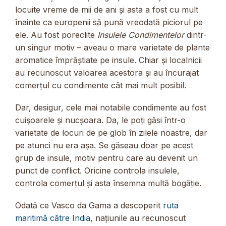
locuite vreme de mii de ani și asta a fost cu mult
înainte ca europenii să pună vreodată piciorul pe
ele. Au fost poreclite
Insulele Condimentelor
dintr-
un singur motiv – aveau o mare varietate de plante
aromatice împrăștiate pe insule. Chiar și localnicii
au recunoscut valoarea acestora și au încurajat
comerțul cu condimente cât mai mult posibil.
Dar, desigur, cele mai notabile condimente au fost
cuișoarele și nucșoara. Da, le poți găsi într-o
varietate de locuri de pe glob în zilele noastre, dar
pe atunci nu era așa. Se găseau doar pe acest
grup de insule, motiv pentru care au devenit un
punct de conflict. Oricine controla insulele,
controla comerțul și asta însemna multă bogăție.
Odată ce Vasco da Gama a descoperit
ruta
maritimă către India
, națiunile au recunoscut