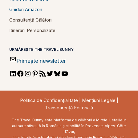
Ghiduri Amazon
Consultanță Călătorii
Itinerarii Personalizate
URMĂREȘTE THE TRAVEL BUNNY
Primește newsletter
LinkedIn
Facebook
Instagram
Pinterest
RSS
Twitter
Bluesky
YouTube
Feed
Politica de Confidențialitate
|
Mențiuni Legale
|
Transparență Editorială
The Travel Bunny este platforma de călătorii a Mirelei Letailleur,
autoare născută în România și stabilită în Provence-Alpes-Côte
d’Azur,
care împărtășește ghiduri de slow travel prin Europa, călătorii în