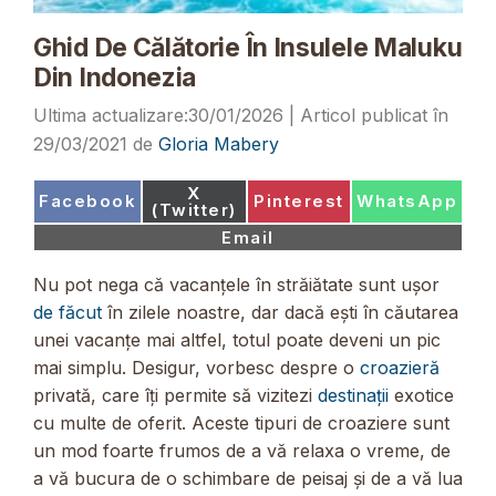
Ghid De Călătorie În Insulele Maluku
Din Indonezia
30/01/2026
29/03/2021
de
Gloria Mabery
Share
X
Share
Share
Share
Facebook
Pinterest
WhatsApp
on
(Twitter)
on
on
on
Share
Email
on
Nu pot nega că vacanțele în străiătate sunt ușor
de făcut
în zilele noastre, dar dacă ești în căutarea
unei vacanțe mai altfel, totul poate deveni un pic
mai simplu. Desigur, vorbesc despre o
croazieră
privată, care îți permite să vizitezi
destinații
exotice
cu multe de oferit. Aceste tipuri de croaziere sunt
un mod foarte frumos de a vă relaxa o vreme, de
a vă bucura de o schimbare de peisaj și de a vă lua