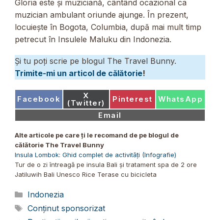
Gloria este și muziciană, cântând ocazional ca
muzician ambulant oriunde ajunge. În prezent,
locuiește în Bogota, Columbia, după mai mult timp
petrecut în Insulele Maluku din Indonezia.
Și tu poți scrie pe blogul The Travel Bunny.
Trimite-mi un articol de călătorie
!
Share
X
Share
Share
Share
Facebook
Pinterest
WhatsApp
on
(Twitter)
on
on
on
Share
Email
on
Alte articole pe care ți le recomand de pe blogul de
călătorie The Travel Bunny
Insula Lombok: Ghid complet de activități (Infografie)
Tur de o zi întreagă pe insula Bali și tratament spa de 2 ore
Jatiluwih Bali Unesco Rice Terase cu bicicleta
Categorii
Indonezia
Etichete
Conținut sponsorizat