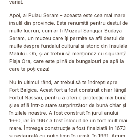
variat.
Apoi, ai Pulau Seram – aceasta este cea mai mare
insulă din provincie. Este renumită pentru destul de
multe lucruri, cum ar fi Muzeul Sanggar Budaya
Seram, un muzeu care îți permite să afli destul de
multe despre fundalul cultural și istoric din Insulele
Maluku. Oh, și ar trebui să menționez cu siguranță
Plaja Ora, care este plină de bungalouri pe apă la
care te poți caza!
Nu în ultimul rând, ar trebui să te îndrepți spre
Fort Belgica. Acest fort a fost construit chiar lângă
Fortul Nassau, pentru a oferi o protecție mai bună
și se află într-o stare surprinzător de bună chiar și
în zilele noastre. A fost construit în jurul anului
1660, iar în 1667 a fost înlocuit de un fort mult mai
mare. Întreaga construcție a fost finalziată în 1673
și restaurată cu puțin timp în urmă, în 1991. Acum