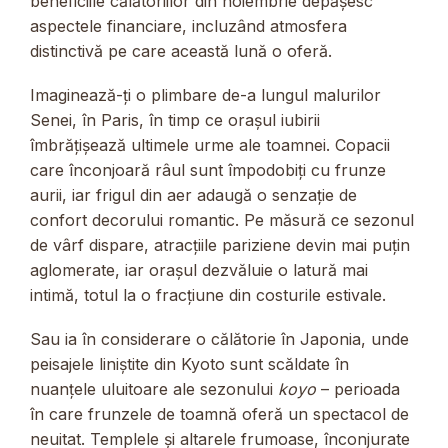
beneficiile călătoriilor din noiembrie depășesc
aspectele financiare, incluzând atmosfera
distinctivă pe care această lună o oferă.
Imaginează-ți o plimbare de-a lungul malurilor
Senei, în Paris, în timp ce orașul iubirii
îmbrățișează ultimele urme ale toamnei. Copacii
care înconjoară râul sunt împodobiți cu frunze
aurii, iar frigul din aer adaugă o senzație de
confort decorului romantic. Pe măsură ce sezonul
de vârf dispare, atracțiile pariziene devin mai puțin
aglomerate, iar orașul dezvăluie o latură mai
intimă, totul la o fracțiune din costurile estivale.
Sau ia în considerare o călătorie în Japonia, unde
peisajele liniștite din Kyoto sunt scăldate în
nuanțele uluitoare ale sezonului
koyo
– perioada
în care frunzele de toamnă oferă un spectacol de
neuitat. Templele și altarele frumoase, înconjurate