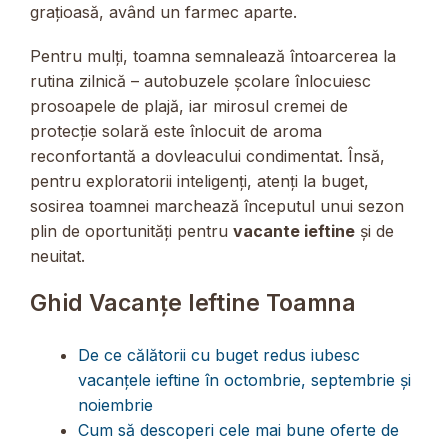
grațioasă, având un farmec aparte.
Pentru mulți, toamna semnalează întoarcerea la
rutina zilnică – autobuzele școlare înlocuiesc
prosoapele de plajă, iar mirosul cremei de
protecție solară este înlocuit de aroma
reconfortantă a dovleacului condimentat. Însă,
pentru exploratorii inteligenți, atenți la buget,
sosirea toamnei marchează începutul unui sezon
plin de oportunități pentru
vacante ieftine
și de
neuitat.
Ghid Vacanțe Ieftine Toamna
De ce călătorii cu buget redus iubesc
vacanțele ieftine în octombrie, septembrie și
noiembrie
Cum să descoperi cele mai bune oferte de