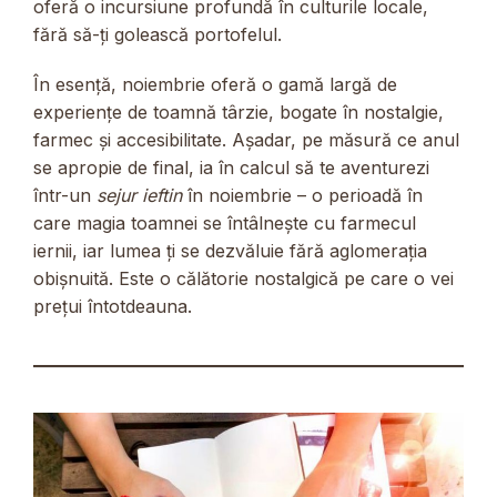
oferă o incursiune profundă în culturile locale,
fără să-ți golească portofelul.
În esență, noiembrie oferă o gamă largă de
experiențe de toamnă târzie, bogate în nostalgie,
farmec și accesibilitate. Așadar, pe măsură ce anul
se apropie de final, ia în calcul să te aventurezi
într-un
sejur ieftin
în noiembrie – o perioadă în
care magia toamnei se întâlnește cu farmecul
iernii, iar lumea ți se dezvăluie fără aglomerația
obișnuită. Este o călătorie nostalgică pe care o vei
prețui întotdeauna.