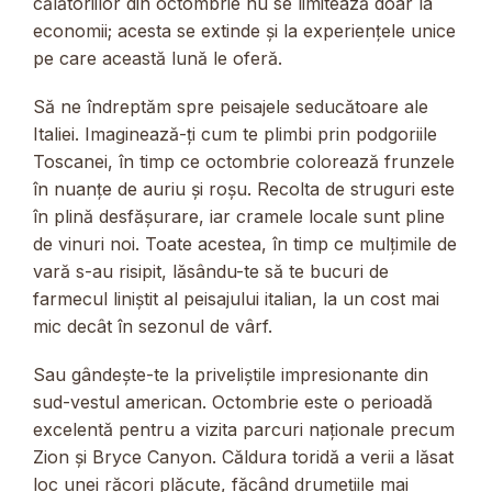
călătoriilor din octombrie nu se limitează doar la
economii; acesta se extinde și la experiențele unice
pe care această lună le oferă.
Să ne îndreptăm spre peisajele seducătoare ale
Italiei. Imaginează-ți cum te plimbi prin podgoriile
Toscanei, în timp ce octombrie colorează frunzele
în nuanțe de auriu și roșu. Recolta de struguri este
în plină desfășurare, iar cramele locale sunt pline
de vinuri noi. Toate acestea, în timp ce mulțimile de
vară s-au risipit, lăsându-te să te bucuri de
farmecul liniștit al peisajului italian, la un cost mai
mic decât în sezonul de vârf.
Sau gândește-te la priveliștile impresionante din
sud-vestul american. Octombrie este o perioadă
excelentă pentru a vizita parcuri naționale precum
Zion și Bryce Canyon. Căldura toridă a verii a lăsat
loc unei răcori plăcute, făcând drumețiile mai