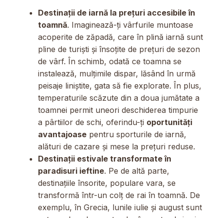
Destinații de iarnă la prețuri accesibile în
toamnă
. Imaginează-ți vârfurile muntoase
acoperite de zăpadă, care în plină iarnă sunt
pline de turiști și însoțite de prețuri de sezon
de vârf. În schimb, odată ce toamna se
instalează, mulțimile dispar, lăsând în urmă
peisaje liniștite, gata să fie explorate. În plus,
temperaturile scăzute din a doua jumătate a
toamnei permit uneori deschiderea timpurie
a pârtiilor de schi, oferindu-ți
oportunități
avantajoase
pentru sporturile de iarnă,
alături de cazare și mese la prețuri reduse.
Destinații estivale transformate în
paradisuri ieftine
. Pe de altă parte,
destinațiile însorite, populare vara, se
transformă într-un colț de rai în toamnă. De
exemplu, în Grecia, lunile iulie și august sunt