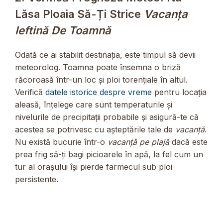
Lăsa Ploaia Să-Ți Strice
Vacanța
Ieftină De Toamnă
Odată ce ai stabilit destinația, este timpul să devii
meteorolog. Toamna poate însemna o briză
răcoroasă într-un loc și ploi torențiale în altul.
Verifică
datele istorice despre vreme
pentru locația
aleasă, înțelege care sunt temperaturile și
nivelurile de precipitații probabile și asigură-te că
acestea se potrivesc cu așteptările tale de
vacanță
.
Nu există bucurie într-o
vacanță pe plajă
dacă este
prea frig să-ți bagi picioarele în apă, la fel cum un
tur al orașului își pierde farmecul sub ploi
persistente.