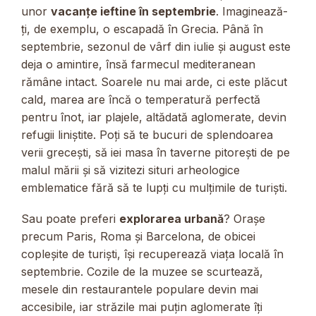
unor
vacanțe ieftine în septembrie
. Imaginează-
ți, de exemplu, o escapadă în Grecia. Până în
septembrie, sezonul de vârf din iulie și august este
deja o amintire, însă farmecul mediteranean
rămâne intact. Soarele nu mai arde, ci este plăcut
cald, marea are încă o temperatură perfectă
pentru înot, iar plajele, altădată aglomerate, devin
refugii liniștite. Poți să te bucuri de splendoarea
verii grecești, să iei masa în taverne pitorești de pe
malul mării și să vizitezi situri arheologice
emblematice fără să te lupți cu mulțimile de turiști.
Sau poate preferi
explorarea urbană
? Orașe
precum Paris, Roma și Barcelona, de obicei
copleșite de turiști, își recuperează viața locală în
septembrie. Cozile de la muzee se scurtează,
mesele din restaurantele populare devin mai
accesibile, iar străzile mai puțin aglomerate îți