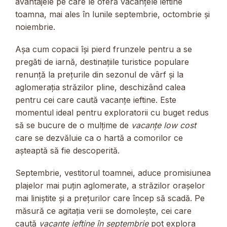
avantajele pe care le oferă vacanțele ieftine
toamna, mai ales în lunile septembrie, octombrie și
noiembrie.
Așa cum copacii își pierd frunzele pentru a se
pregăti de iarnă, destinațiile turistice populare
renunță la prețurile din sezonul de vârf și la
aglomerația străzilor pline, deschizând calea
pentru cei care caută vacanțe ieftine. Este
momentul ideal pentru exploratorii cu buget redus
să se bucure de o mulțime de
vacanțe low cost
care se dezvăluie ca o hartă a comorilor ce
așteaptă să fie descoperită.
Septembrie, vestitorul toamnei, aduce promisiunea
plajelor mai puțin aglomerate, a străzilor orașelor
mai liniștite și a prețurilor care încep să scadă. Pe
măsură ce agitația verii se domolește, cei care
caută
vacanțe ieftine în septembrie
pot explora