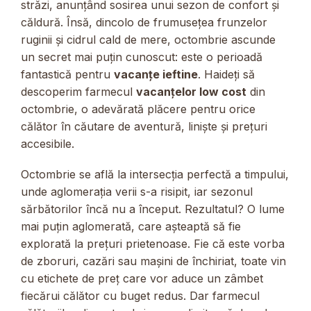
străzi, anunțând sosirea unui sezon de confort și
căldură. Însă, dincolo de frumusețea frunzelor
ruginii și cidrul cald de mere, octombrie ascunde
un secret mai puțin cunoscut: este o perioadă
fantastică pentru
vacanțe ieftine
. Haideți să
descoperim farmecul
vacanțelor low cost
din
octombrie, o adevărată plăcere pentru orice
călător în căutare de aventură, liniște și prețuri
accesibile.
Octombrie se află la intersecția perfectă a timpului,
unde aglomerația verii s-a risipit, iar sezonul
sărbătorilor încă nu a început. Rezultatul? O lume
mai puțin aglomerată, care așteaptă să fie
explorată la prețuri prietenoase. Fie că este vorba
de zboruri, cazări sau mașini de închiriat, toate vin
cu etichete de preț care vor aduce un zâmbet
fiecărui călător cu buget redus. Dar farmecul