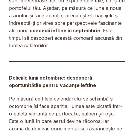
sunt prietenoase atât cu experiențele tale, cât și cu
portofelul tău. Așadar, pe măsură ce luna a noua
a anului își face apariția, pregătește-ți bagajele și
îndreaptă-ți privirea spre perspectivele fascinante
ale unor
concedii ieftine în septembrie
. Este
timpul să descoperi această comoară ascunsă din
lumea călătoriilor.
Deliciile lunii octombrie: descoperă
oportunitățile pentru vacanțe ieftine
Pe măsură ce filele calendarului se schimbă și
octombrie își face apariția, lumea este pictată într-
o paletă vibrantă de portocaliu, galben și roșu.
Este o lună în care aerul devine răcoros, iar
aroma de dovleac condimentat se răspândește pe