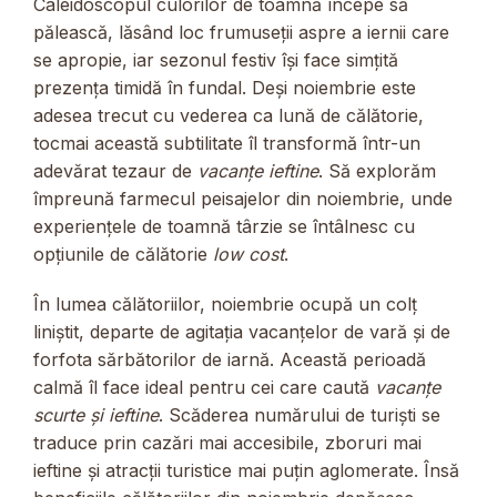
Caleidoscopul culorilor de toamnă începe să
pălească, lăsând loc frumuseții aspre a iernii care
se apropie, iar sezonul festiv își face simțită
prezența timidă în fundal. Deși noiembrie este
adesea trecut cu vederea ca lună de călătorie,
tocmai această subtilitate îl transformă într-un
adevărat tezaur de
vacanțe ieftine
. Să explorăm
împreună farmecul peisajelor din noiembrie, unde
experiențele de toamnă târzie se întâlnesc cu
opțiunile de călătorie
low cost
.
În lumea călătoriilor, noiembrie ocupă un colț
liniștit, departe de agitația vacanțelor de vară și de
forfota sărbătorilor de iarnă. Această perioadă
calmă îl face ideal pentru cei care caută
vacanțe
scurte și ieftine
. Scăderea numărului de turiști se
traduce prin cazări mai accesibile, zboruri mai
ieftine și atracții turistice mai puțin aglomerate. Însă