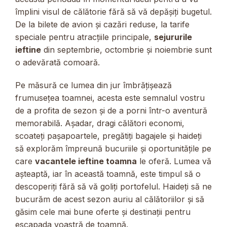
împlini visul de călătorie fără să vă depășiți bugetul.
De la bilete de avion și cazări reduse, la tarife
speciale pentru atracțiile principale,
sejururile
ieftine
din septembrie, octombrie și noiembrie sunt
o adevărată comoară.
Pe măsură ce lumea din jur îmbrățișează
frumusețea toamnei, acesta este semnalul vostru
de a profita de sezon și de a porni într-o aventură
memorabilă. Așadar, dragi călători economi,
scoateți pașapoartele, pregătiți bagajele și haideți
să explorăm împreună bucuriile și oportunitățile pe
care
vacantele ieftine toamna
le oferă. Lumea vă
așteaptă, iar în această toamnă, este timpul să o
descoperiți fără să vă goliți portofelul. Haideți să ne
bucurăm de acest sezon auriu al călătoriilor și să
găsim cele mai bune oferte și destinații pentru
escapada voastră de toamnă.