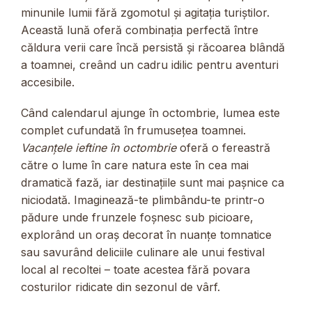
minunile lumii fără zgomotul și agitația turiștilor.
Această lună oferă combinația perfectă între
căldura verii care încă persistă și răcoarea blândă
a toamnei, creând un cadru idilic pentru aventuri
accesibile.
Când calendarul ajunge în octombrie, lumea este
complet cufundată în frumusețea toamnei.
Vacanțele ieftine în octombrie
oferă o fereastră
către o lume în care natura este în cea mai
dramatică fază, iar destinațiile sunt mai pașnice ca
niciodată. Imaginează-te plimbându-te printr-o
pădure unde frunzele foșnesc sub picioare,
explorând un oraș decorat în nuanțe tomnatice
sau savurând deliciile culinare ale unui festival
local al recoltei – toate acestea fără povara
costurilor ridicate din sezonul de vârf.