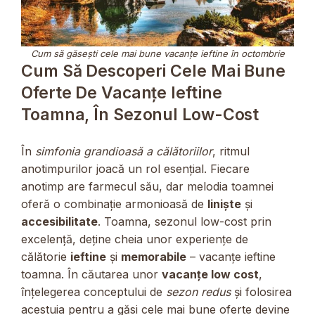
Cum să găsești cele mai bune vacanțe ieftine în octombrie
Cum Să Descoperi Cele Mai Bune
Oferte De Vacanțe Ieftine
Toamna, În Sezonul Low-Cost
În
simfonia grandioasă a călătoriilor
, ritmul
anotimpurilor joacă un rol esențial. Fiecare
anotimp are farmecul său, dar melodia toamnei
oferă o combinație armonioasă de
liniște
și
accesibilitate
. Toamna, sezonul low-cost prin
excelență, deține cheia unor experiențe de
călătorie
ieftine
și
memorabile
– vacanțe ieftine
toamna. În căutarea unor
vacanțe low cost
,
înțelegerea conceptului de
sezon redus
și folosirea
acestuia pentru a găsi cele mai bune oferte devine