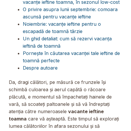
vacanțe ieftine toamna, în sezonul low-cost
O privire asupra lunii septembrie: comoara
ascunsă pentru vacanțe ieftine
Noiembrie: vacanțe ieftine pentru o
escapadă de toamnă târzie
Un ghid detaliat: cum să rezervi vacanța
ieftină de toamnă
Pornește în căutarea vacanței tale ieftine de
toamnă perfecte
Despre autoare
Da, dragi călători, pe măsură ce frunzele își
schimbă culoarea și aerul capătă o răcoare
plăcută, e momentul să împachetați hainele de
vară, să scoateți paltoanele și să vă îndreptați
atenția către numeroasele
vacante ieftine
toamna
care vă așteaptă. Este timpul să explorați
lumea călătoriilor în afara sezonului și să