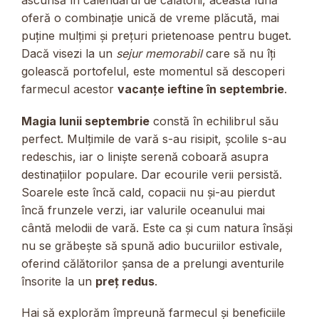
ascunsă în calendarul de călătorii, această lună
oferă o combinație unică de vreme plăcută, mai
puține mulțimi și prețuri prietenoase pentru buget.
Dacă visezi la un
sejur memorabil
care să nu îți
golească portofelul, este momentul să descoperi
farmecul acestor
vacanțe ieftine în septembrie
.
Magia lunii septembrie
constă în echilibrul său
perfect. Mulțimile de vară s-au risipit, școlile s-au
redeschis, iar o liniște serenă coboară asupra
destinațiilor populare. Dar ecourile verii persistă.
Soarele este încă cald, copacii nu și-au pierdut
încă frunzele verzi, iar valurile oceanului mai
cântă melodii de vară. Este ca și cum natura însăși
nu se grăbește să spună adio bucuriilor estivale,
oferind călătorilor șansa de a prelungi aventurile
însorite la un
preț redus
.
Hai să explorăm împreună farmecul și beneficiile