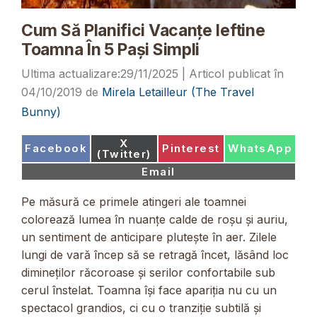
Cum Să Planifici Vacanțe Ieftine
Toamna În 5 Pași Simpli
29/11/2025
04/10/2019
de
Mirela Letailleur (The Travel
Bunny)
Share
X
Share
Share
Share
Facebook
Pinterest
WhatsApp
on
(Twitter)
on
on
on
Share
Email
on
Pe măsură ce primele atingeri ale toamnei
colorează lumea în nuanțe calde de roșu și auriu,
un sentiment de anticipare plutește în aer. Zilele
lungi de vară încep să se retragă încet, lăsând loc
dimineților răcoroase și serilor confortabile sub
cerul înstelat. Toamna își face apariția nu cu un
spectacol grandios, ci cu o tranziție subtilă și