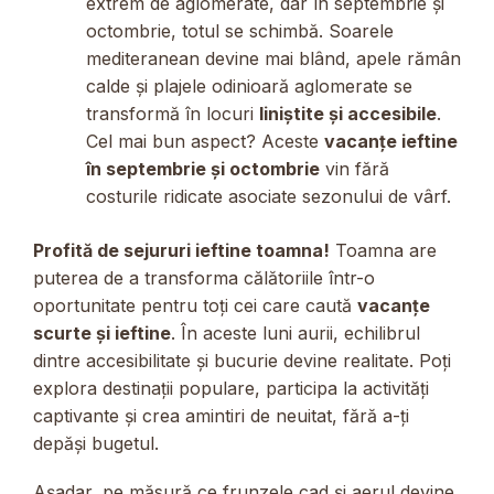
extrem de aglomerate, dar în septembrie și
octombrie, totul se schimbă. Soarele
mediteranean devine mai blând, apele rămân
calde și plajele odinioară aglomerate se
transformă în locuri
liniștite și accesibile
.
Cel mai bun aspect? Aceste
vacanțe ieftine
în septembrie și octombrie
vin fără
costurile ridicate asociate sezonului de vârf.
Profită de sejururi ieftine toamna!
Toamna are
puterea de a transforma călătoriile într-o
oportunitate pentru toți cei care caută
vacanțe
scurte și ieftine
. În aceste luni aurii, echilibrul
dintre accesibilitate și bucurie devine realitate. Poți
explora destinații populare, participa la activități
captivante și crea amintiri de neuitat, fără a-ți
depăși bugetul.
Așadar, pe măsură ce frunzele cad și aerul devine