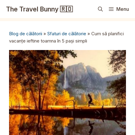
Sari
The Travel Bunny 🇷🇴
Menu
la
conținut
Blog de călătorii
»
Sfaturi de călătorie
»
Cum să planifici
vacanțe ieftine toamna în 5 pași simpli