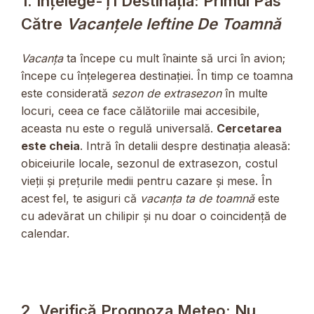
1. Înțelege-Ți Destinația: Primul Pas
Către
Vacanțele Ieftine De Toamnă
Vacanța
ta începe cu mult înainte să urci în avion;
începe cu înțelegerea destinației. În timp ce toamna
este considerată
sezon de extrasezon
în multe
locuri, ceea ce face călătoriile mai accesibile,
aceasta nu este o regulă universală.
Cercetarea
este cheia
. Intră în detalii despre destinația aleasă:
obiceiurile locale, sezonul de extrasezon, costul
vieții și prețurile medii pentru cazare și mese. În
acest fel, te asiguri că
vacanța ta de toamnă
este
cu adevărat un chilipir și nu doar o coincidență de
calendar.
2. Verifică Prognoza Meteo: Nu