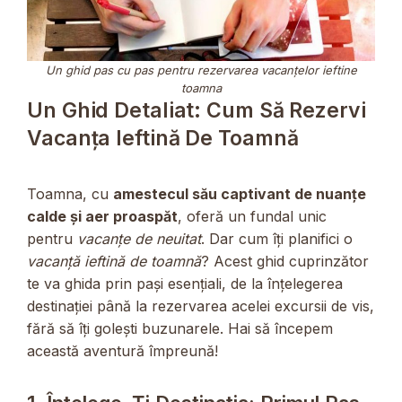
Un ghid pas cu pas pentru rezervarea vacanțelor ieftine
toamna
Un Ghid Detaliat: Cum Să Rezervi
Vacanța Ieftină De Toamnă
Toamna, cu
amestecul său captivant de nuanțe
calde și aer proaspăt
, oferă un fundal unic
pentru
vacanțe de neuitat
. Dar cum îți planifici o
vacanță ieftină de toamnă
? Acest ghid cuprinzător
te va ghida prin pași esențiali, de la înțelegerea
destinației până la rezervarea acelei excursii de vis,
fără să îți golești buzunarele. Hai să începem
această aventură împreună!