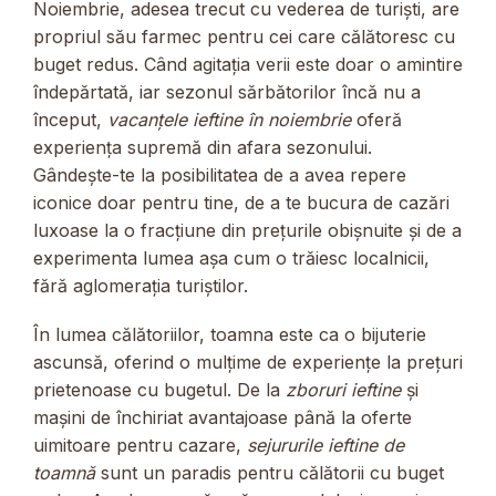
Noiembrie, adesea trecut cu vederea de turiști, are
propriul său farmec pentru cei care călătoresc cu
buget redus. Când agitația verii este doar o amintire
îndepărtată, iar sezonul sărbătorilor încă nu a
început,
vacanțele ieftine în noiembrie
oferă
experiența supremă din afara sezonului.
Gândește-te la posibilitatea de a avea repere
iconice doar pentru tine, de a te bucura de cazări
luxoase la o fracțiune din prețurile obișnuite și de a
experimenta lumea așa cum o trăiesc localnicii,
fără aglomerația turiștilor.
În lumea călătoriilor, toamna este ca o bijuterie
ascunsă, oferind o mulțime de experiențe la prețuri
prietenoase cu bugetul. De la
zboruri ieftine
și
mașini de închiriat avantajoase până la oferte
uimitoare pentru cazare,
sejururile ieftine de
toamnă
sunt un paradis pentru călătorii cu buget