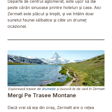
Departe de centrul aglomerat, este ușor să dai
peste cărări sinuoase printre hoteluri și case. Aici
Zermatt este plăcut și liniștit, și vei întâlni doar
sunetul faunei sălbatice și câte un drumeț
ocazional.
Explorează trasee de
drumeție
și bucură-te de vară în Zermatt
Mergi Pe Trasee Montane
Dacă vrei să ieși din oraș, Zermatt are o rețea