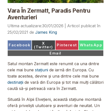
Vara În Zermatt, Paradis Pentru
Aventurieri
30/01/2026
25/02/2021
de
James King
Share
X
Share
Share
Share
Facebook
Pinterest
WhatsApp
on
(Twitter)
on
on
on
Share
Email
on
Satul montan Zermatt este renumit ca una dintre
cele mai bune
stațiuni
de iarnă din Europa. Cu
toate acestea, devine și una dintre cele mai bune
destinații
de vară din Europa și tot mai mulți călători
caută să-și petreacă vara în Zermatt.
Situată în Alpii Elvețieni, această stațiune montană
oferă priveliști uluitoare și aventuri de neuitat. Un