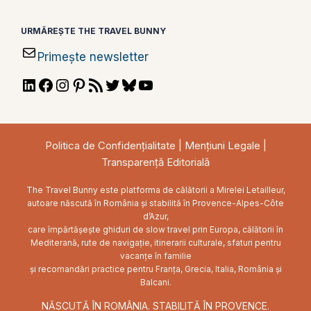
URMĂREȘTE THE TRAVEL BUNNY
Primește newsletter
LinkedIn
Facebook
Instagram
Pinterest
RSS
Twitter
Bluesky
YouTube
Feed
Politica de Confidențialitate
|
Mențiuni Legale
|
Transparență Editorială
The Travel Bunny este platforma de călătorii a Mirelei Letailleur,
autoare născută în România și stabilită în Provence-Alpes-Côte
d’Azur,
care împărtășește ghiduri de slow travel prin Europa, călătorii în
Mediterană, rute de navigație, itinerarii culturale, sfaturi pentru
vacanțe în familie
și recomandări practice pentru Franța, Grecia, Italia, România și
Balcani.
NĂSCUTĂ ÎN ROMÂNIA. STABILITĂ ÎN PROVENCE.