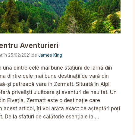
entru Aventurieri
25/02/2021
de
James King
una dintre cele mai bune stațiuni de iarnă din
na dintre cele mai bune destinații de vară din
să-și petreacă vara în Zermatt. Situată în Alpii
ră priveliști uluitoare și aventuri de neuitat. Un
 din Elveția, Zermatt este o destinație care
 acest articol, îți voi arăta exact ce așteptări poți
 De la sfaturi de călătorie esențiale la …