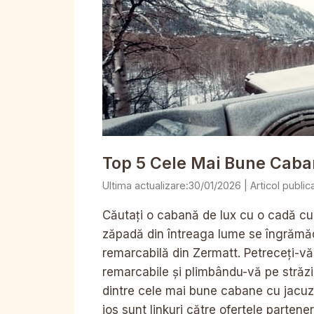
Top 5 Cele Mai Bune Caba
30/01/2026
Căutați o cabană de lux cu o cadă cu 
zăpadă din întreaga lume se îngrămăd
remarcabilă din Zermatt. Petreceți-v
remarcabile și plimbându-vă pe străzi 
dintre cele mai bune cabane cu jacuzzi
jos sunt linkuri către ofertele parten