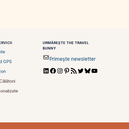
RVICII
URMĂREȘTE THE TRAVEL
BUNNY
ite
Primește newsletter
id GPS
LinkedIn
Facebook
Instagram
Pinterest
RSS
Twitter
Bluesky
YouTube
zon
Feed
ălătorii
rsonalizate