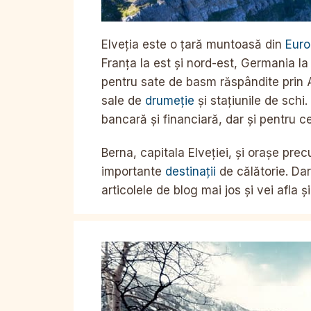
Elveția este o țară muntoasă din
Eur
Franța la est și nord-est, Germania la 
pentru sate de basm răspândite prin Al
sale de
drumeție
și stațiunile de schi
bancară și financiară, dar și pentru ce
Berna, capitala Elveției, și orașe pre
importante
destinații
de călătorie. Dar
articolele de blog mai jos și vei afla ș