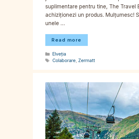
suplimentare pentru tine, The Travel
achiziționezi un produs. Mulțumesc! 
unele …
Read more
Categorii
Elveția
Etichete
Colaborare
,
Zermatt