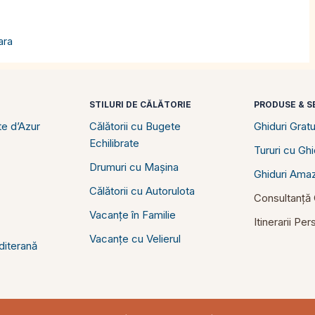
ara
STILURI DE CĂLĂTORIE
PRODUSE & SE
e d’Azur
Călătorii cu Bugete
Ghiduri Gratu
Echilibrate
Tururi cu Gh
Drumuri cu Mașina
Ghiduri Ama
Călătorii cu Autorulota
Consultanță C
Vacanțe în Familie
Itinerarii Pe
Vacanțe cu Velierul
diterană