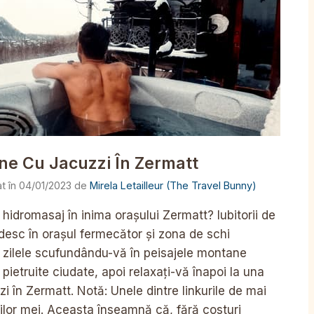
ne Cu Jacuzzi În Zermatt
04/01/2023
de
Mirela Letailleur (The Travel Bunny)
hidromasaj în inima orașului Zermatt? Iubitorii de
esc în orașul fermecător și zona de schi
ă zilele scufundându-vă în peisajele montane
pietruite ciudate, apoi relaxați-vă înapoi la una
 în Zermatt. Notă: Unele dintre linkurile de mai
erilor mei. Aceasta înseamnă că, fără costuri