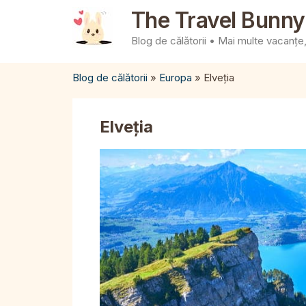
Sari
The Travel Bunny
la
Blog de călătorii • Mai multe vacanțe, 
conținut
Blog de călătorii
»
Europa
»
Elveția
Elveția