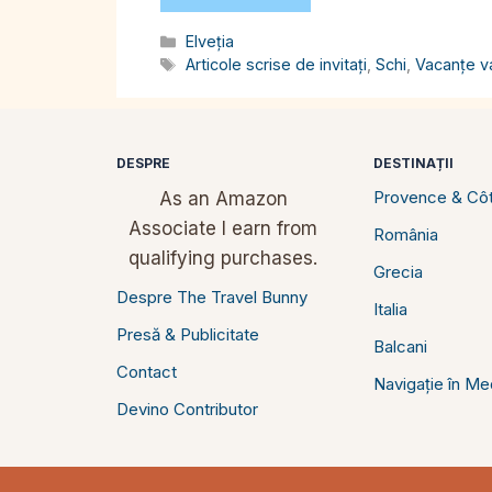
Categorii
Elveția
Etichete
Articole scrise de invitați
,
Schi
,
Vacanțe v
DESPRE
DESTINAȚII
Provence & Côt
As an Amazon
Associate I earn from
România
qualifying purchases.
Grecia
Despre The Travel Bunny
Italia
Presă & Publicitate
Balcani
Contact
Navigație în Me
Devino Contributor