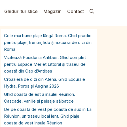
Ghiduri turistice
Magazin
Contact
Cele mai bune plaje lângă Roma. Ghid practic
pentru plaje, trenuri, lido și excursii de o zi din
Roma
Vizitează Posidonia Antibes: Ghid complet
pentru Espace Mer et Littoral și traseul de
coastă din Cap d’Antibes
Croazieră de o zi din Atena. Ghid Excursie
Hydra, Poros și Aegina 2026
Ghid coasta de est a insulei Reunion.
Cascade, vanilie și peisaje sălbatice
De pe coasta de vest pe coasta de sud în La
Réunion, un traseu local lent. Ghid plaje
coasta de vest Insula Réunion