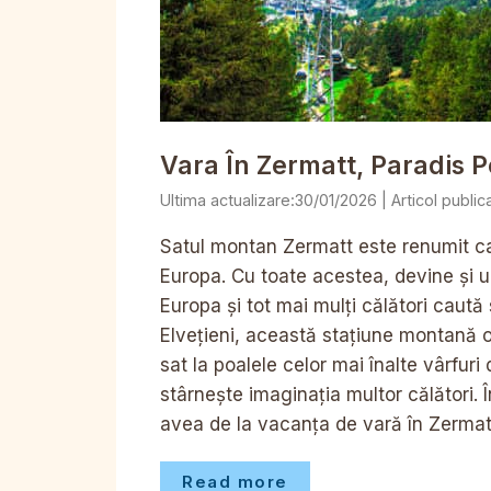
Vara În Zermatt, Paradis P
30/01/2026
Satul montan Zermatt este renumit ca 
Europa. Cu toate acestea, devine și u
Europa și tot mai mulți călători caută 
Elvețieni, această stațiune montană ofe
sat la poalele celor mai înalte vârfuri
stârnește imaginația multor călători. În
avea de la vacanța de vară în Zermatt.
Read more