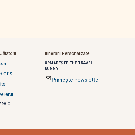
ălătorii
Itinerarii Personalizate
zon
URMĂREȘTE THE TRAVEL
BUNNY
id GPS
Primește newsletter
ite
elierul
RVICII