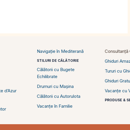
Navigație în Mediterană
Consultanță C
STILURI DE CĂLĂTORIE
Ghiduri Ama
Călătorii cu Bugete
Tururi cu Gh
Echilibrate
Ghiduri Gratu
Drumuri cu Mașina
e d’Azur
Vacanțe cu V
Călătorii cu Autorulota
PRODUSE & SE
Vacanțe în Familie
tor