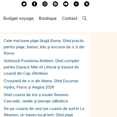
Budget voyage
Boutique
Contact
Cele mai bune plaje lângă Roma. Ghid practic
pentru plaje, trenuri, lido și excursii de o zi din
Roma
Vizitează Posidonia Antibes: Ghid complet
pentru Espace Mer et Littoral și traseul de
coastă din Cap d’Antibes
Croazieră de o zi din Atena. Ghid Excursie
Hydra, Poros și Aegina 2026
Ghid coasta de est a insulei Reunion.
Cascade, vanilie și peisaje sălbatice
De pe coasta de vest pe coasta de sud în La
Réunion, un traseu local lent. Ghid plaje