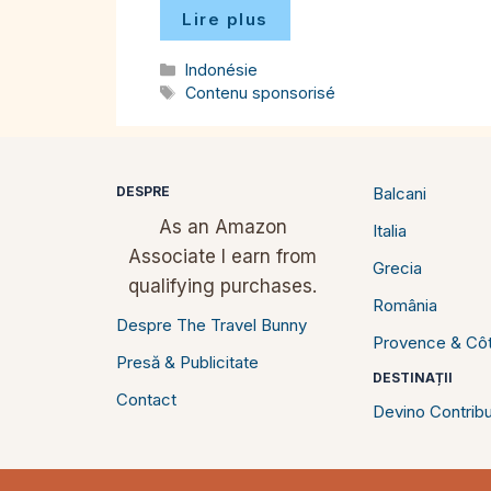
Lire plus
Catégories
Indonésie
Étiquettes
Contenu sponsorisé
DESPRE
Balcani
As an Amazon
Italia
Associate I earn from
Grecia
qualifying purchases.
România
Despre The Travel Bunny
Provence & Côt
Presă & Publicitate
DESTINAȚII
Contact
Devino Contribu