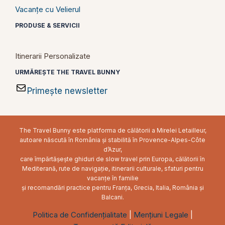
Vacanțe cu Velierul
PRODUSE & SERVICII
Itinerarii Personalizate
URMĂREȘTE THE TRAVEL BUNNY
Primește newsletter
The Travel Bunny este platforma de călătorii a Mirelei Letailleur,
autoare născută în România și stabilită în Provence-Alpes-Côte
d’Azur,
care împărtășește ghiduri de slow travel prin Europa, călătorii în
Mediterană, rute de navigație, itinerarii culturale, sfaturi pentru
vacanțe în familie
și recomandări practice pentru Franța, Grecia, Italia, România și
Balcani.
Politica de Confidențialitate
|
Mențiuni Legale
|