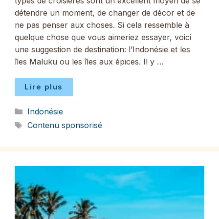
types de croisières sont un excellent moyen de se
détendre un moment, de changer de décor et de
ne pas penser aux choses. Si cela ressemble à
quelque chose que vous aimeriez essayer, voici
une suggestion de destination: l’Indonésie et les
îles Maluku ou les îles aux épices. Il y …
Lire plus
Catégories
Indonésie
Étiquettes
Contenu sponsorisé