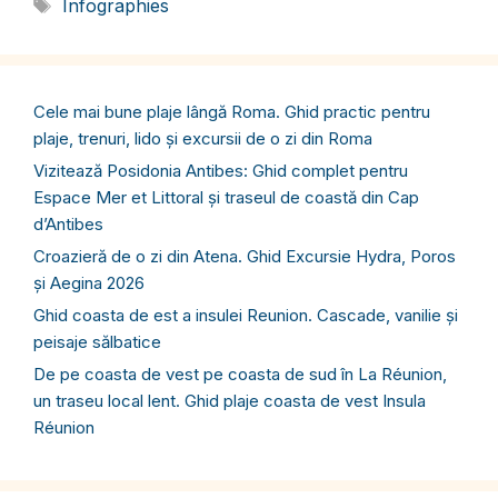
Étiquettes
Infographies
Cele mai bune plaje lângă Roma. Ghid practic pentru
plaje, trenuri, lido și excursii de o zi din Roma
Vizitează Posidonia Antibes: Ghid complet pentru
Espace Mer et Littoral și traseul de coastă din Cap
d’Antibes
Croazieră de o zi din Atena. Ghid Excursie Hydra, Poros
și Aegina 2026
Ghid coasta de est a insulei Reunion. Cascade, vanilie și
peisaje sălbatice
De pe coasta de vest pe coasta de sud în La Réunion,
un traseu local lent. Ghid plaje coasta de vest Insula
Réunion