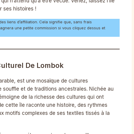
qui n’attend qu’à être vécue. Venez, laissez l’île
ses histoires !
 liens d’affiliation. Cela signifie que, sans frais
agnera une petite commission si vous cliquez dessus et
ulturel De Lombok
arable, est une mosaïque de cultures
souffle et de traditions ancestrales. Nichée au
témoigne de la richesse des cultures qui ont
e cette île raconte une histoire, des rythmes
x motifs complexes de ses textiles tissés à la