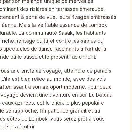
vé par son mélange unique de merveilles
ominent des rizières en terrasses émeraude,
étendent à perte de vue, leurs rivages embrassés
uléenne. Mais la véritable essence de Lombok
 durable. La communauté Sasak, les habitants
r riche héritage culturel contre les sables du
s spectacles de danse fascinants à l’art de la
onde où le passé et le présent fusionnent.
vous une envie de voyage, atteindre ce paradis
 L’île est bien reliée au monde, avec des vols
 atterrissant à son aéroport moderne. Pour ceux
 le voyage devient une aventure en soi. Le bateau
 eaux azurées, est le choix le plus populaire
le se rapproche, l’impatience grandit et au
les côtes de Lombok, vous serez prêt à vous
elle a à offrir.