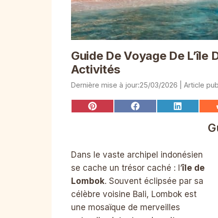
Guide De Voyage De L’île
Activités
25/03/2026
Share
Share
Share
on
on
on
Pinterest
Facebook
LinkedIn
G
Dans le vaste archipel indonésien
se cache un trésor caché : l’
île de
Lombok
. Souvent éclipsée par sa
célèbre voisine Bali, Lombok est
une mosaïque de merveilles