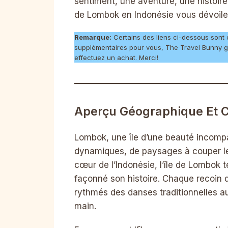
sentiment, une aventure, une histoire 
de Lombok en Indonésie vous dévoiler 
Remarque:
Certains des liens ci-dessous sont des
supplémentaires pour vous, The Travel Bunny g
effectuez un achat. Merci!
Aperçu Géographique Et C
Lombok, une île d’une beauté incomp
dynamiques, de paysages à couper le 
cœur de l’Indonésie, l’île de Lombok 
façonné son histoire. Chaque recoin d
rythmés des danses traditionnelles au
main.