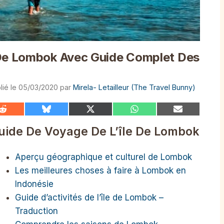
 De Lombok Avec Guide Complet Des
05/03/2020
par
Mirela- Letailleur (The Travel Bunny)
Share
Share
Share
Share
Share
on
on
on
on
on
Reddit
Bluesky
X
WhatsApp
Email
uide De Voyage De L’île De Lombok
(Twitter)
Aperçu géographique et culturel de Lombok
Les meilleures choses à faire à Lombok en
Indonésie
Guide d’activités de l’île de Lombok –
Traduction