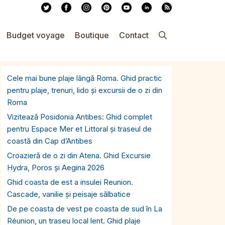
Budget voyage
Boutique
Contact
Cele mai bune plaje lângă Roma. Ghid practic
pentru plaje, trenuri, lido și excursii de o zi din
Roma
Vizitează Posidonia Antibes: Ghid complet
pentru Espace Mer et Littoral și traseul de
coastă din Cap d’Antibes
Croazieră de o zi din Atena. Ghid Excursie
Hydra, Poros și Aegina 2026
Ghid coasta de est a insulei Reunion.
Cascade, vanilie și peisaje sălbatice
De pe coasta de vest pe coasta de sud în La
Réunion, un traseu local lent. Ghid plaje