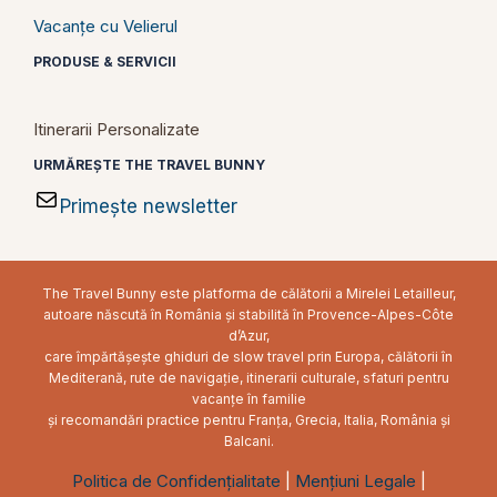
Vacanțe cu Velierul
PRODUSE & SERVICII
Itinerarii Personalizate
URMĂREȘTE THE TRAVEL BUNNY
Primește newsletter
The Travel Bunny este platforma de călătorii a Mirelei Letailleur,
autoare născută în România și stabilită în Provence-Alpes-Côte
d’Azur,
care împărtășește ghiduri de slow travel prin Europa, călătorii în
Mediterană, rute de navigație, itinerarii culturale, sfaturi pentru
vacanțe în familie
și recomandări practice pentru Franța, Grecia, Italia, România și
Balcani.
Politica de Confidențialitate
|
Mențiuni Legale
|