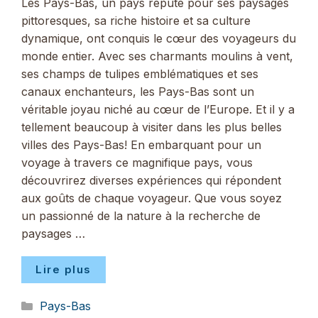
Les Pays-Bas, un pays réputé pour ses paysages
pittoresques, sa riche histoire et sa culture
dynamique, ont conquis le cœur des voyageurs du
monde entier. Avec ses charmants moulins à vent,
ses champs de tulipes emblématiques et ses
canaux enchanteurs, les Pays-Bas sont un
véritable joyau niché au cœur de l’Europe. Et il y a
tellement beaucoup à visiter dans les plus belles
villes des Pays-Bas! En embarquant pour un
voyage à travers ce magnifique pays, vous
découvrirez diverses expériences qui répondent
aux goûts de chaque voyageur. Que vous soyez
un passionné de la nature à la recherche de
paysages …
Lire plus
Catégories
Pays-Bas