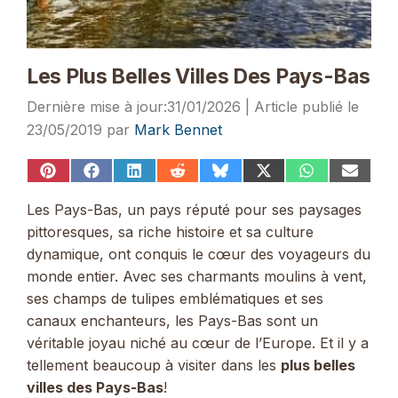
Les Plus Belles Villes Des Pays-Bas
31/01/2026
23/05/2019
par
Mark Bennet
Share
Share
Share
Share
Share
Share
Share
Share
on
on
on
on
on
on
on
on
Pinterest
Facebook
LinkedIn
Reddit
Bluesky
X
WhatsApp
Email
Les Pays-Bas, un pays réputé pour ses paysages
(Twitter)
pittoresques, sa riche histoire et sa culture
dynamique, ont conquis le cœur des voyageurs du
monde entier. Avec ses charmants moulins à vent,
ses champs de tulipes emblématiques et ses
canaux enchanteurs, les Pays-Bas sont un
véritable joyau niché au cœur de l’Europe. Et il y a
tellement beaucoup à visiter dans les
plus belles
villes des Pays-Bas
!