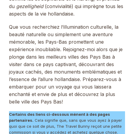
du
gezelligheid
(convivialité) qui imprègne tous les
aspects de la vie hollandaise.
Que vous recherchiez l’illumination culturelle, la
beauté naturelle ou simplement une aventure
mémorable, les Pays-Bas promettent une
expérience inoubliable. Rejoignez-moi alors que je
plonge dans les meilleurs villes des Pays Bas à
visiter dans ce pays captivant, découvrant des
joyaux cachés, des monuments emblématiques et
l’essence de l’allure hollandaise. Préparez-vous à
embarquer pour un voyage qui vous laissera
enchanté et envie de plus et découvrez la plus
belle ville des Pays Bas!
Certains des liens ci-dessous mènent à des pages
partenaires.
Cela signifie que, sans que vous ayez à payer
quoi que ce soit de plus, The Travel Bunny reçoit une petite
commission si vous y accédez et achetez quelque chose.