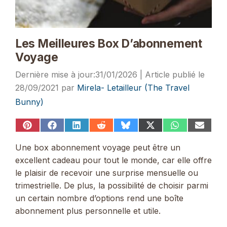
Les Meilleures Box D’abonnement
Voyage
31/01/2026
28/09/2021
par
Mirela- Letailleur (The Travel
Bunny)
Share
Share
Share
Share
Share
Share
Share
Share
on
on
on
on
on
on
on
on
Pinterest
Facebook
LinkedIn
Reddit
Bluesky
X
WhatsApp
Email
Une box abonnement voyage peut être un
(Twitter)
excellent cadeau pour tout le monde, car elle offre
le plaisir de recevoir une surprise mensuelle ou
trimestrielle. De plus, la possibilité de choisir parmi
un certain nombre d’options rend une boîte
abonnement plus personnelle et utile.