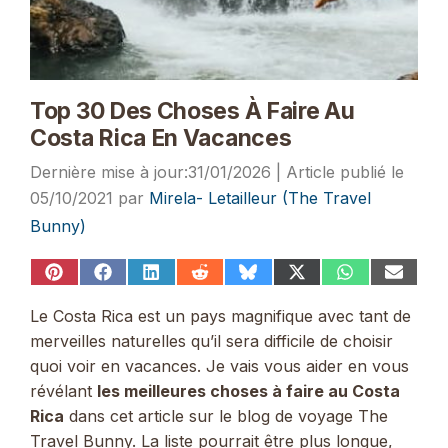
Top 30 Des Choses À Faire Au
Costa Rica En Vacances
31/01/2026
05/10/2021
par
Mirela- Letailleur (The Travel
Bunny)
Share
Share
Share
Share
Share
Share
Share
Share
on
on
on
on
on
on
on
on
Pinterest
Facebook
LinkedIn
Reddit
Bluesky
X
WhatsApp
Email
Le Costa Rica est un pays magnifique avec tant de
(Twitter)
merveilles naturelles qu’il sera difficile de choisir
quoi voir en vacances. Je vais vous aider en vous
révélant
les meilleures choses à faire au Costa
Rica
dans cet article sur le blog de voyage The
Travel Bunny. La liste pourrait être plus longue,