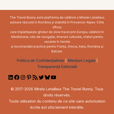
The Travel Bunny este platforma de călătorii a Mirelei Letailleur,
autoare născută în România și stabilită în Provence-Alpes-Côte
d’Azur,
care împărtășește ghiduri de slow travel prin Europa, călătorii în
Mediterană, rute de navigație, itinerarii culturale, sfaturi pentru
vacanțe în familie
și recomandări practice pentru Franța, Grecia, Italia, România și
Balcani.
Politica de Confidențialitate
|
Mențiuni Legale
|
Transparență Editorială
LinkedIn
Facebook
Instagram
Pinterest
RSS
Twitter
Bluesky
YouTube
Feed
© 2017-2026 Mirela Letailleur The Travel Bunny. Tous
droits réservés.
Toute utilisation du contenu de ce site sans autorisation
écrite est strictement interdite.