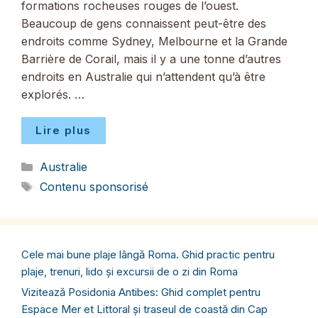
formations rocheuses rouges de l’ouest.
Beaucoup de gens connaissent peut-être des
endroits comme Sydney, Melbourne et la Grande
Barrière de Corail, mais il y a une tonne d’autres
endroits en Australie qui n’attendent qu’à être
explorés. …
Lire plus
Catégories
Australie
Étiquettes
Contenu sponsorisé
Cele mai bune plaje lângă Roma. Ghid practic pentru
plaje, trenuri, lido și excursii de o zi din Roma
Vizitează Posidonia Antibes: Ghid complet pentru
Espace Mer et Littoral și traseul de coastă din Cap