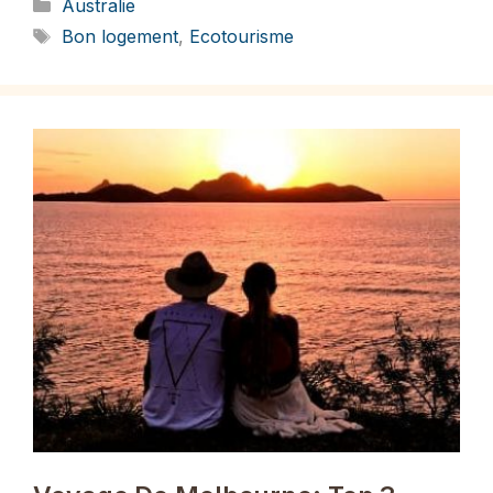
Catégories
Australie
Étiquettes
Bon logement
,
Ecotourisme