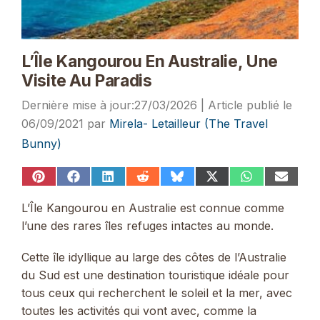
L’Île Kangourou En Australie, Une
Visite Au Paradis
27/03/2026
06/09/2021
par
Mirela- Letailleur (The Travel
Bunny)
Share
Share
Share
Share
Share
Share
Share
Share
on
on
on
on
on
on
on
on
Pinterest
Facebook
LinkedIn
Reddit
Bluesky
X
WhatsApp
Email
L’Île Kangourou en Australie est connue comme
(Twitter)
l’une des rares îles refuges intactes au monde.
Cette île idyllique au large des côtes de l’Australie
du Sud est une destination touristique idéale pour
tous ceux qui recherchent le soleil et la mer, avec
toutes les activités qui vont avec, comme la