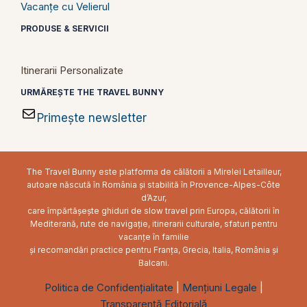
Vacanțe cu Velierul
PRODUSE & SERVICII
Itinerarii Personalizate
URMĂREȘTE THE TRAVEL BUNNY
Primește newsletter
The Travel Bunny este platforma de călătorii a Mirelei Letailleur,
autoare născută în România și stabilită în Provence-Alpes-Côte
d’Azur,
care împărtășește ghiduri de slow travel prin Europa, călătorii în
Mediterană, rute de navigație, itinerarii culturale, sfaturi pentru
vacanțe în familie
și recomandări practice pentru Franța, Grecia, Italia, România și
Balcani.
Politica de Confidențialitate
|
Mențiuni Legale
|
Transparență Editorială