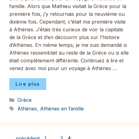
famille. Alors que Mathieu visitait la Grèce pour la
première fois, j’y retournais pour la neuvième ou
dixième fois. Cependant, c’était ma première visite
à Athènes. J’étais très curieux de voir la capitale
de la Grèce et d’en découvrir plus sur l’histoire
d’Athènes. En même temps, je me suis demandé si
Athènes ressemblait au reste de la Grèce ou si elle
était complètement différente. Continuez à lire et
venez avec moi pour un voyage à Athènes …
Lire plus
Catégories
Grèce
Étiquettes
Athènes
,
Athènes en famille
Page
Page
Page
←
précédent
1
…
3
4