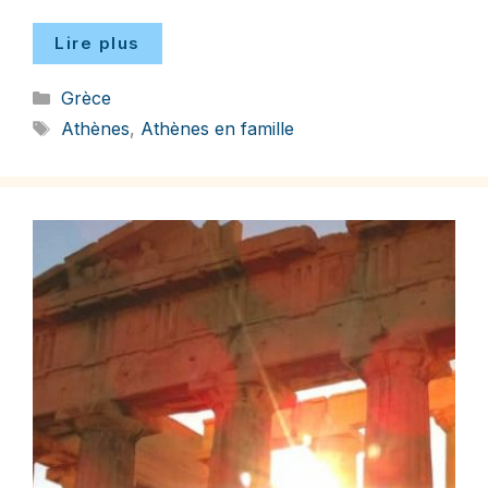
Lire plus
Catégories
Grèce
Étiquettes
Athènes
,
Athènes en famille