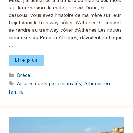
Pirée, j’ai demandé à ma mère de mettre des mots
sur leur version de cette journée. Donc, ci-
dessous, vous avez l’histoire de ma mère sur leur
trajet dans le tramway côtier d’Athènes! Comment
se rendre au tramway côtier d’Athènes Les routes
sinueuses du Pirée, à Athènes, dévoilent à chaque
…
Lire plus
Catégories
Grèce
Étiquettes
Articles écrits par des invités
,
Athènes en
famille