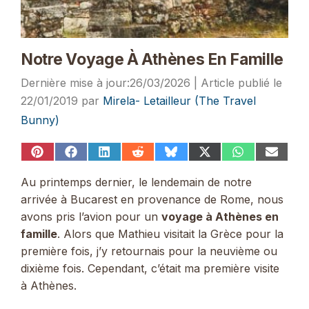
Notre Voyage À Athènes En Famille
26/03/2026
22/01/2019
par
Mirela- Letailleur (The Travel
Bunny)
Share
Share
Share
Share
Share
Share
Share
Share
on
on
on
on
on
on
on
on
Pinterest
Facebook
LinkedIn
Reddit
Bluesky
X
WhatsApp
Email
Au printemps dernier, le lendemain de notre
(Twitter)
arrivée à Bucarest en provenance de Rome, nous
avons pris l’avion pour un
voyage à Athènes en
famille
. Alors que Mathieu visitait la Grèce pour la
première fois, j’y retournais pour la neuvième ou
dixième fois. Cependant, c’était ma première visite
à Athènes.