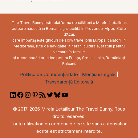
The Travel Bunny este platforma de călătorii a Mirelei Letailleur,
autoare născută în România și stabilită în Provence-Alpes-Côte
d’Azur,
care împărtășește ghiduri de slow travel prin Europa, călătorii în
Mediterană, rute de navigație, itinerarii culturale, sfaturi pentru
vacanțe în familie
și recomandări practice pentru Franța, Grecia, Italia, România și
Balcani.
Politica de Confidențialitate
|
Mențiuni Legale
|
Transparență Editorială
LinkedIn
Facebook
Instagram
Pinterest
RSS
Twitter
Bluesky
YouTube
Feed
© 2017-2026 Mirela Letailleur The Travel Bunny. Tous
droits réservés.
Toute utilisation du contenu de ce site sans autorisation
écrite est strictement interdite.