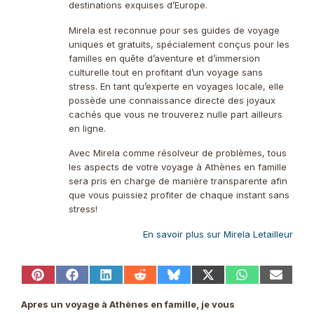
destinations exquises d’Europe.
Mirela est reconnue pour ses guides de voyage
uniques et gratuits, spécialement conçus pour les
familles en quête d’aventure et d’immersion
culturelle tout en profitant d’un voyage sans
stress. En tant qu’experte en voyages locale, elle
possède une connaissance directe des joyaux
cachés que vous ne trouverez nulle part ailleurs
en ligne.
Avec Mirela comme résolveur de problèmes, tous
les aspects de votre voyage à Athènes en famille
sera pris en charge de manière transparente afin
que vous puissiez profiter de chaque instant sans
stress!
En savoir plus sur Mirela Letailleur
Share
Share
Share
Share
Share
Share
Share
Share
on
on
on
on
on
on
on
on
Pinterest
Facebook
LinkedIn
Reddit
Bluesky
X
WhatsApp
Email
Apres un voyage à Athènes en famille, je vous
(Twitter)