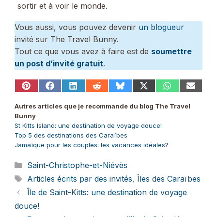
sortir et à voir le monde.
Vous aussi, vous pouvez devenir
un blogueur
invité sur The Travel Bunny.
Tout ce que vous avez à faire est de
soumettre
un post d’invité gratuit
.
Share
Share
Share
Share
Share
Share
Share
Share
on
on
on
on
on
on
on
on
Pinterest
Facebook
LinkedIn
Reddit
Bluesky
X
WhatsApp
Email
Autres articles que je recommande du blog The Travel
(Twitter)
Bunny
St Kitts Island: une destination de voyage douce!
Top 5 des destinations des Caraïbes
Jamaïque pour les couples: les vacances idéales?
Catégories
Saint-Christophe-et-Niévès
Étiquettes
Articles écrits par des invités
,
Îles des Caraïbes
Île de Saint-Kitts: une destination de voyage
douce!