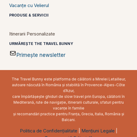
Vacanțe cu Velierul
PRODUSE & SERVICII
Itinerarii Personalizate
URMĂREȘTE THE TRAVEL BUNNY
Primește newsletter
The Travel Bunny este platforma de călătorii a Mirelei Letailleur,
autoare născută în România și stabilită în Provence-Alpes-Côte
d’Azur,
care împărtășește ghiduri de slow travel prin Europa, călătorii în
Mediterană, rute de navigație, itinerarii culturale, sfaturi pentru
vacanțe în familie
și recomandări practice pentru Franța, Grecia, Italia, România și
Balcani.
Politica de Confidențialitate
|
Mențiuni Legale
|