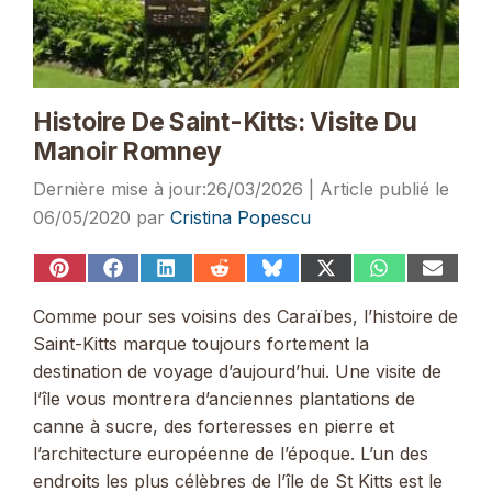
Histoire De Saint-Kitts: Visite Du
Manoir Romney
26/03/2026
06/05/2020
par
Cristina Popescu
Share
Share
Share
Share
Share
Share
Share
Share
on
on
on
on
on
on
on
on
Pinterest
Facebook
LinkedIn
Reddit
Bluesky
X
WhatsApp
Email
Comme pour ses voisins des Caraïbes, l’histoire de
(Twitter)
Saint-Kitts marque toujours fortement la
destination de voyage d’aujourd’hui. Une visite de
l’île vous montrera d’anciennes plantations de
canne à sucre, des forteresses en pierre et
l’architecture européenne de l’époque. L’un des
endroits les plus célèbres de l’île de St Kitts est le