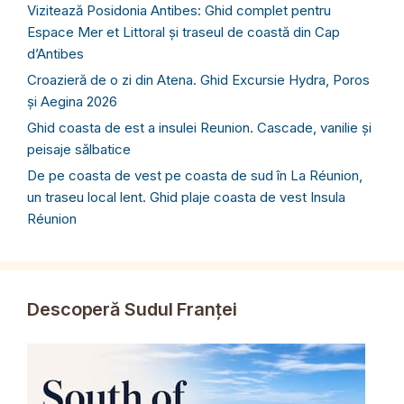
Vizitează Posidonia Antibes: Ghid complet pentru
Espace Mer et Littoral și traseul de coastă din Cap
d’Antibes
Croazieră de o zi din Atena. Ghid Excursie Hydra, Poros
și Aegina 2026
Ghid coasta de est a insulei Reunion. Cascade, vanilie și
peisaje sălbatice
De pe coasta de vest pe coasta de sud în La Réunion,
un traseu local lent. Ghid plaje coasta de vest Insula
Réunion
Descoperă Sudul Franței