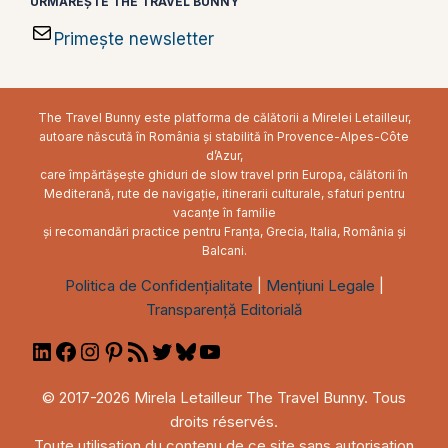
URMĂREȘTE THE TRAVEL BUNNY
Primește newsletter
The Travel Bunny este platforma de călătorii a Mirelei Letailleur,
autoare născută în România și stabilită în Provence-Alpes-Côte
d’Azur,
care împărtășește ghiduri de slow travel prin Europa, călătorii în
Mediterană, rute de navigație, itinerarii culturale, sfaturi pentru
vacanțe în familie
și recomandări practice pentru Franța, Grecia, Italia, România și
Balcani.
Politica de Confidențialitate
|
Mențiuni Legale
|
Transparență Editorială
LinkedIn
Facebook
Instagram
Pinterest
RSS
Twitter
Bluesky
YouTube
Feed
© 2017-2026 Mirela Letailleur The Travel Bunny. Tous
droits réservés.
Toute utilisation du contenu de ce site sans autorisation