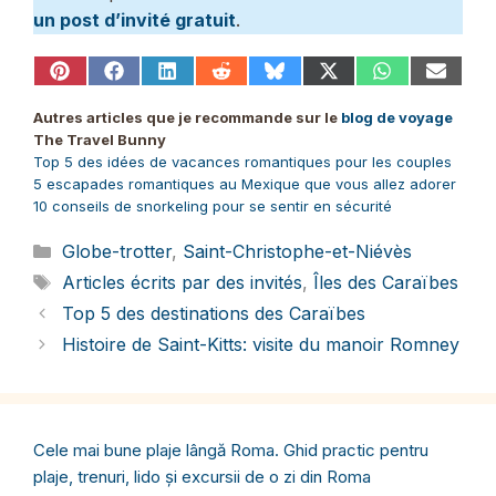
un post d’invité gratuit
.
Share
Share
Share
Share
Share
Share
Share
Share
on
on
on
on
on
on
on
on
Pinterest
Facebook
LinkedIn
Reddit
Bluesky
X
WhatsApp
Email
Autres articles que je recommande sur le
blog de voyage
(Twitter)
The Travel Bunny
Top 5 des idées de vacances romantiques pour les couples
5
escapades romantiques
au Mexique que vous allez adorer
10 conseils de snorkeling pour se sentir en sécurité
Catégories
Globe-trotter
,
Saint-Christophe-et-Niévès
Étiquettes
Articles écrits par des invités
,
Îles des Caraïbes
Top 5 des destinations des Caraïbes
Histoire de Saint-Kitts: visite du manoir Romney
Cele mai bune plaje lângă Roma. Ghid practic pentru
plaje, trenuri, lido și excursii de o zi din Roma