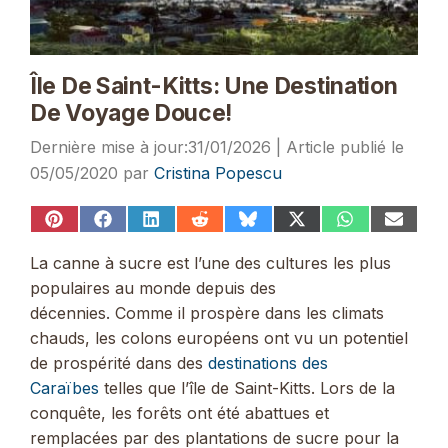
Île De Saint-Kitts: Une Destination
De Voyage Douce!
31/01/2026
05/05/2020
par
Cristina Popescu
Share
Share
Share
Share
Share
Share
Share
Share
on
on
on
on
on
on
on
on
Pinterest
Facebook
LinkedIn
Reddit
Bluesky
X
WhatsApp
Email
La canne à sucre est l’une des cultures les plus
(Twitter)
populaires au monde depuis des
décennies. Comme il prospère dans les climats
chauds, les colons européens ont vu un potentiel
de prospérité dans des
destinations des
Caraïbes
telles que l’île de Saint-Kitts. Lors de la
conquête, les forêts ont été abattues et
remplacées par des plantations de sucre pour la