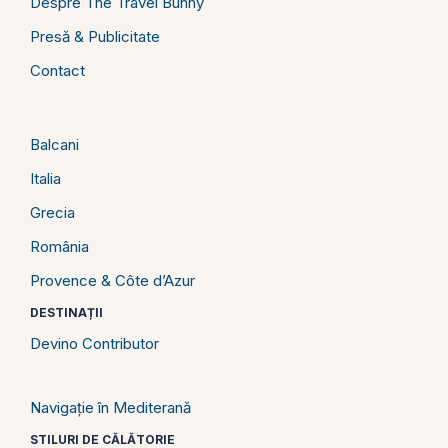
Despre The Travel Bunny
Presă & Publicitate
Contact
Balcani
Italia
Grecia
România
Provence & Côte d’Azur
DESTINAȚII
Devino Contributor
Navigație în Mediterană
STILURI DE CĂLĂTORIE