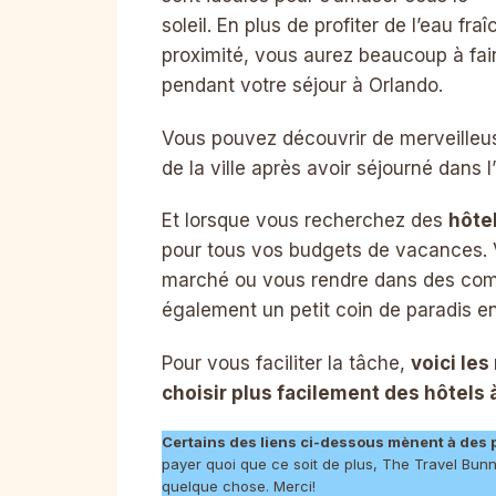
soleil. En plus de profiter de l’eau fra
proximité, vous aurez beaucoup à fai
pendant votre séjour à Orlando.
Vous pouvez découvrir de merveille
de la ville après avoir séjourné dans l
Et lorsque vous recherchez des
hôte
pour tous vos budgets de vacances.
marché ou vous rendre dans des compl
également un petit coin de paradis e
Pour vous faciliter la tâche,
voici le
choisir plus facilement des hôtels 
Certains des liens ci-dessous mènent à des 
payer quoi que ce soit de plus, The Travel Bun
quelque chose. Merci!