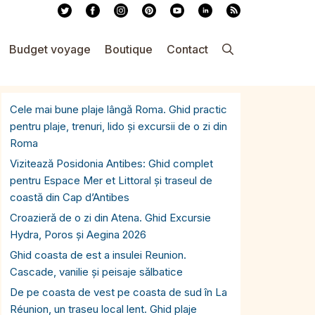
Budget voyage
Boutique
Contact
Cele mai bune plaje lângă Roma. Ghid practic
pentru plaje, trenuri, lido și excursii de o zi din
Roma
Vizitează Posidonia Antibes: Ghid complet
pentru Espace Mer et Littoral și traseul de
coastă din Cap d’Antibes
Croazieră de o zi din Atena. Ghid Excursie
Hydra, Poros și Aegina 2026
Ghid coasta de est a insulei Reunion.
Cascade, vanilie și peisaje sălbatice
De pe coasta de vest pe coasta de sud în La
Réunion, un traseu local lent. Ghid plaje