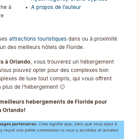
A propos de l’auteur
îche à
re
uses
attractions touristiques
dans ou à proximité
’un des meilleurs hôtels de Floride.
ls à Orlando
, vous trouverez un hébergement
 Vous pouvez opter pour des complexes bon
exes de luxe tout compris, qui vous offrent
n plus de l’hébergement 🙂
s meilleurs hebergements de Floride pour
à Orlando!
pages partenaires.
Cela signifie que, sans que vous ayez à
ny reçoit une petite commission si vous y accédez et achetez