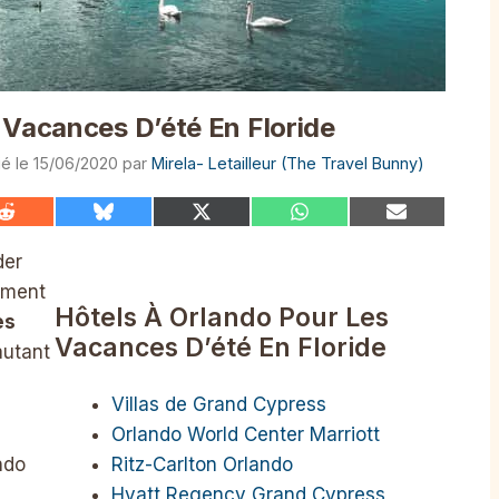
 Vacances D’été En Floride
15/06/2020
par
Mirela- Letailleur (The Travel Bunny)
Share
Share
Share
Share
Share
on
on
on
on
on
Reddit
Bluesky
X
WhatsApp
Email
der
(Twitter)
lement
Hôtels À Orlando Pour Les
es
Vacances D’été En Floride
autant
Villas de Grand Cypress
Orlando World Center Marriott
Ritz-Carlton Orlando
ndo
Hyatt Regency Grand Cypress