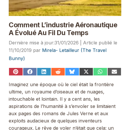
Comment L’industrie Aéronautique
A Évolué Au Fil Du Temps
31/01/2026
11/10/2019
par
Mirela- Letailleur (The Travel
Bunny)
Share
Share
Share
Share
Share
Share
Share
Share
on
on
on
on
on
on
on
on
Pinterest
Facebook
LinkedIn
Reddit
Bluesky
X
WhatsApp
Email
Imaginez une époque où le ciel était la frontière
(Twitter)
ultime, un royaume d’oiseaux et de nuages,
intouchable et lointain. Il y a cent ans, les
aspirations de l’humanité à s’envoler se limitaient
aux pages des romans de Jules Verne et aux
exploits audacieux de quelques inventeurs
courageux. Le rêve de voler n’était que cela: un