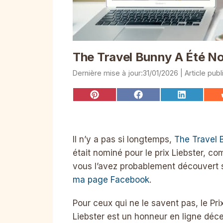
The Travel Bunny A Été No
31/01/2026
Share
Share
Share
on
on
on
Pinterest
Facebook
LinkedIn
Il n’y a pas si longtemps,
The Travel 
était nominé pour le prix Liebster, c
vous l’avez probablement découvert 
ma page Facebook
.
Pour ceux qui ne le savent pas, le Pri
Liebster est un honneur en ligne déc