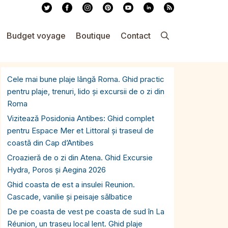
Budget voyage
Boutique
Contact
Cele mai bune plaje lângă Roma. Ghid practic
pentru plaje, trenuri, lido și excursii de o zi din
Roma
Vizitează Posidonia Antibes: Ghid complet
pentru Espace Mer et Littoral și traseul de
coastă din Cap d’Antibes
Croazieră de o zi din Atena. Ghid Excursie
Hydra, Poros și Aegina 2026
Ghid coasta de est a insulei Reunion.
Cascade, vanilie și peisaje sălbatice
De pe coasta de vest pe coasta de sud în La
Réunion, un traseu local lent. Ghid plaje