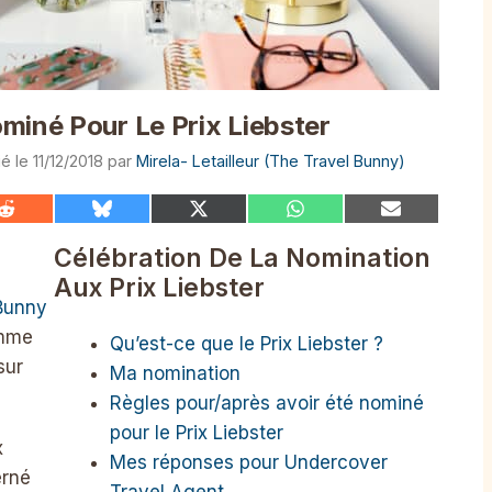
miné Pour Le Prix Liebster
11/12/2018
par
Mirela- Letailleur (The Travel Bunny)
Share
Share
Share
Share
Share
on
on
on
on
on
Reddit
Bluesky
X
WhatsApp
Email
Célébration De La Nomination
(Twitter)
Aux Prix Liebster
Bunny
omme
Qu’est-ce que le Prix Liebster ?
sur
Ma nomination
Règles pour/après avoir été nominé
pour le Prix Liebster
x
Mes réponses pour Undercover
erné
Travel Agent