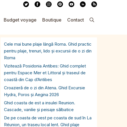
Budget voyage
Boutique
Contact
Cele mai bune plaje lângă Roma. Ghid practic
pentru plaje, trenuri, lido și excursii de o zi din
Roma
Vizitează Posidonia Antibes: Ghid complet
pentru Espace Mer et Littoral și traseul de
coastă din Cap d’Antibes
Croazieră de o zi din Atena. Ghid Excursie
Hydra, Poros și Aegina 2026
Ghid coasta de est a insulei Reunion.
Cascade, vanilie și peisaje sălbatice
De pe coasta de vest pe coasta de sud în La
Réunion, un traseu local lent. Ghid plaje