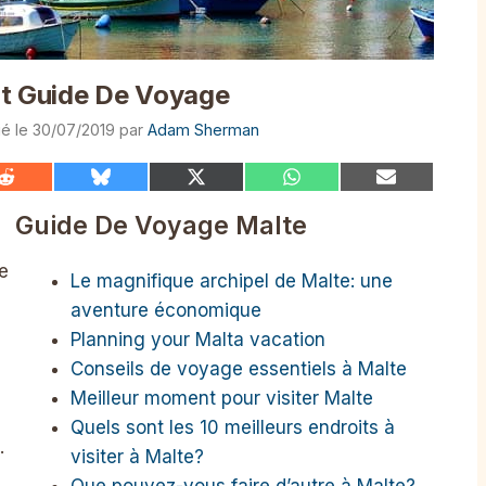
it Guide De Voyage
30/07/2019
par
Adam Sherman
Share
Share
Share
Share
Share
on
on
on
on
on
Reddit
Bluesky
X
WhatsApp
Email
Guide De Voyage Malte
(Twitter)
e
Le magnifique archipel de Malte: une
aventure économique
Planning your Malta vacation
Conseils de voyage essentiels à Malte
Meilleur moment pour visiter Malte
Quels sont les 10 meilleurs endroits à
.
visiter à Malte?
n
Que pouvez-vous faire d’autre à Malte?