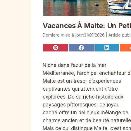
Vacances À Malte: Un Pet
31/01/2026
Share
Share
Share
on
on
on
Pinterest
Facebook
LinkedIn
Niché dans l’azur de la mer
Méditerranée, l’archipel enchanteur d
Malte est un trésor d’expériences
captivantes qui attendent d’être
explorées. De sa riche histoire aux
paysages pittoresques, ce joyau
caché offre un délicieux mélange de
charme ancien et de beauté naturelle
Mais ce qui distingue Malte, c’est so