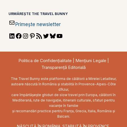
URMĂREȘTE THE TRAVEL BUNNY
Primește newsletter
LinkedIn
Facebook
Instagram
Pinterest
RSS
Twitter
Bluesky
YouTube
Feed
Politica de Confidențialitate
|
Mențiuni Legale
|
Transparență Editorială
The Travel Bunny este platforma de călătorii a Mirelei Letailleur,
autoare născută în România și stabilită în Provence-Alpes-Côte
d’Azur,
care împărtășește ghiduri de slow travel prin Europa, călătorii în
Mediterană, rute de navigație, itinerarii culturale, sfaturi pentru
vacanțe în familie
și recomandări practice pentru Franța, Grecia, Italia, România și
Balcani.
NĂSCUTĂ ÎN ROMÂNIA. STABILITĂ ÎN PROVENCE.