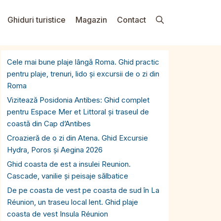
Ghiduri turistice
Magazin
Contact
Cele mai bune plaje lângă Roma. Ghid practic
pentru plaje, trenuri, lido și excursii de o zi din
Roma
Vizitează Posidonia Antibes: Ghid complet
pentru Espace Mer et Littoral și traseul de
coastă din Cap d’Antibes
Croazieră de o zi din Atena. Ghid Excursie
Hydra, Poros și Aegina 2026
Ghid coasta de est a insulei Reunion.
Cascade, vanilie și peisaje sălbatice
De pe coasta de vest pe coasta de sud în La
Réunion, un traseu local lent. Ghid plaje
coasta de vest Insula Réunion