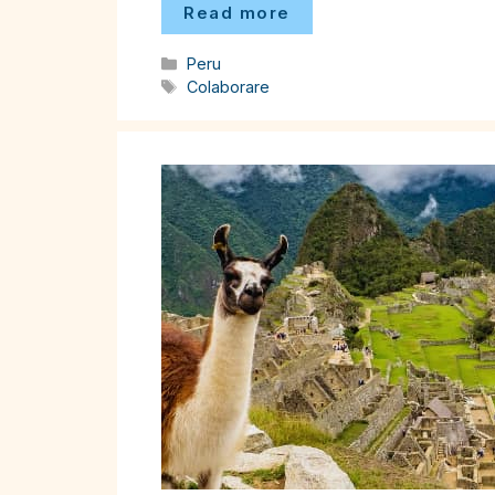
Read more
Categorii
Peru
Etichete
Colaborare