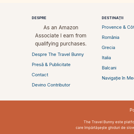
DESPRE
DESTINAȚII
Provence & Côt
As an Amazon
Associate I earn from
România
qualifying purchases.
Grecia
Despre The Travel Bunny
Italia
Presă & Publicitate
Balcani
Contact
Navigație în Me
Devino Contributor
Po
The Travel Bunny este platfor
care împărtășește ghiduri de slow t