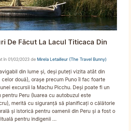
i De Făcut La Lacul Titicaca Din
01/02/2023
de
Mirela Letailleur (The Travel Bunny)
vigabil din lume și, deși puteți vizita atât din
ța celor două), orașe precum Puno îl fac foarte
ul unei excursii la Machu Picchu. Deși poate fi un
iu pentru Peru (luarea cu autobuzul este
ru), merită cu siguranță să planificați o călătorie
rală și istorică pentru oamenii din Peru și a fost o
ituală pentru indigenii …