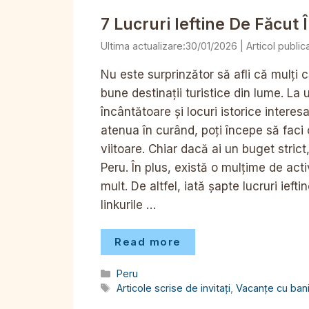
7 Lucruri Ieftine De Făcut 
30/01/2026
Nu este surprinzător să afli că mulți 
bune destinații turistice din lume. La
încântătoare și locuri istorice interesa
atenua în curând, poți începe să faci o
viitoare. Chiar dacă ai un buget strict,
Peru. În plus, există o mulțime de acti
mult. De altfel, iată șapte lucruri ief
linkurile …
Read more
Categorii
Peru
Etichete
Articole scrise de invitați
,
Vacanțe cu bani