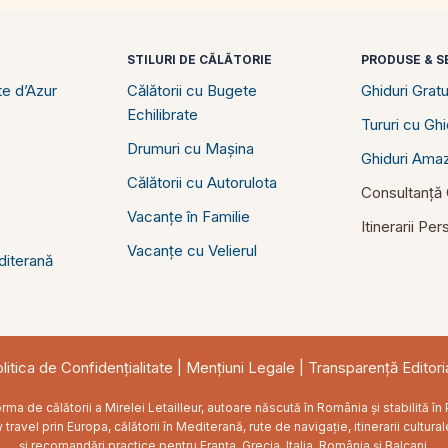
STILURI DE CĂLĂTORIE
PRODUSE & SE
e d’Azur
Călătorii cu Bugete
Ghiduri Gratu
Echilibrate
Tururi cu Gh
Drumuri cu Mașina
Ghiduri Ama
Călătorii cu Autorulota
Consultanță C
Vacanțe în Familie
Itinerarii Pe
Vacanțe cu Velierul
diterană
litica de Confidențialitate
|
Mențiuni Legale
|
Transparență Editori
ma de călătorii a Mirelei Letailleur, autoare născută în România și stabilită 
ravel prin Europa, călătorii în Mediterană, rute de navigație, itinerarii cultural
și recomandări practice pentru Franța, Grecia, Italia, România și Balcani.