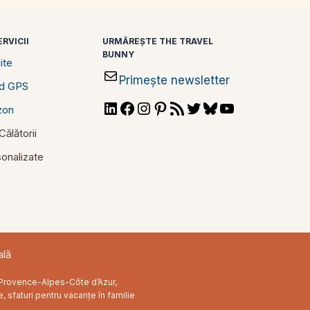
RVICII
URMĂREȘTE THE TRAVEL
BUNNY
ite
Primește newsletter
id GPS
LinkedIn
Facebook
Instagram
Pinterest
RSS
Twitter
Bluesky
YouTube
zon
Feed
ălătorii
rsonalizate
ală
în Provence-Alpes-Côte d’Azur,
e, sfaturi pentru vacanțe în familie