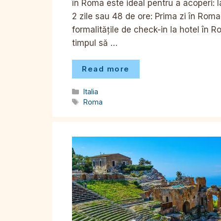
în Roma este ideal pentru a acoperi: 
2 zile sau 48 de ore: Prima zi în Rom
formalitățile de check-in la hotel în
timpul să …
Read more
Categorii
Italia
Etichete
Roma