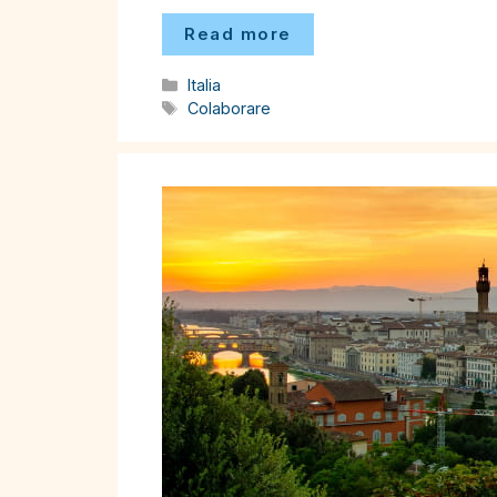
Read more
Categorii
Italia
Etichete
Colaborare