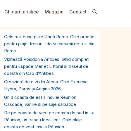
Ghiduri turistice
Magazin
Contact
Cele mai bune plaje lângă Roma. Ghid practic
pentru plaje, trenuri, lido și excursii de o zi din
Roma
Vizitează Posidonia Antibes: Ghid complet
pentru Espace Mer et Littoral și traseul de
coastă din Cap d’Antibes
Croazieră de o zi din Atena. Ghid Excursie
Hydra, Poros și Aegina 2026
Ghid coasta de est a insulei Reunion.
Cascade, vanilie și peisaje sălbatice
De pe coasta de vest pe coasta de sud în La
Réunion, un traseu local lent. Ghid plaje
coasta de vest Insula Réunion