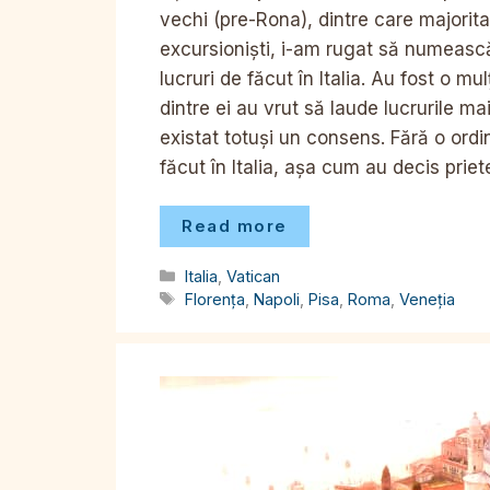
vechi (pre-Rona), dintre care majorita
excursioniști, i-am rugat să numească
lucruri de făcut în Italia. Au fost o 
dintre ei au vrut să laude lucrurile ma
existat totuși un consens. Fără o ordin
făcut în Italia, așa cum au decis priet
Read more
Categorii
Italia
,
Vatican
Etichete
Florența
,
Napoli
,
Pisa
,
Roma
,
Veneția