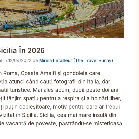
icilia În 2026
12/04/2022
de
Mirela Letailleur (The Travel Bunny)
in Roma, Coasta Amalfi și gondolele care
a atunci când cauți fotografii din Italia, dar
nații turistice. Mai ales acum, după peste doi ani
ii tânjim spațiu pentru a respira și a hoinări liber,
mți puțin copleșitoare, motiv pentru care ar trebui
izitat în Sicilia. Sicilia, cea mai mare insulă din
de vacanță de poveste, păstrându-se misterioasă