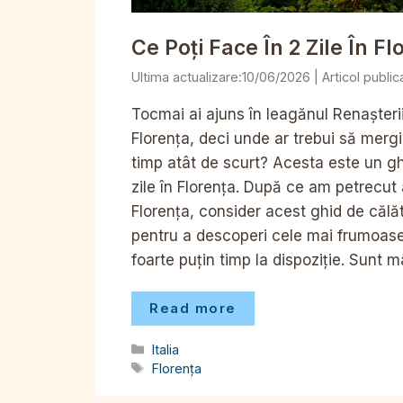
Ce Poți Face În 2 Zile În Fl
10/06/2026
Tocmai ai ajuns în leagănul Renașterii, 
Florența, deci unde ar trebui să merg
timp atât de scurt? Acesta este un g
zile în Florența. După ce am petrecut
Florența, consider acest ghid de călăt
pentru a descoperi cele mai frumoase a
foarte puțin timp la dispoziție. Sunt mâ
Read more
Categorii
Italia
Etichete
Florența