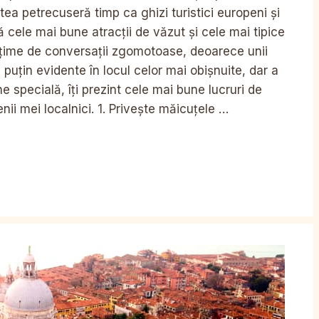
tea petrecuseră timp ca ghizi turistici europeni și
 cele mai bune atracții de văzut și cele mai tipice
mulțime de conversații zgomotoase, deoarece unii
i puțin evidente în locul celor mai obișnuite, dar a
e specială, îți prezint cele mai bune lucruri de
enii mei localnici. 1. Privește măicuțele …