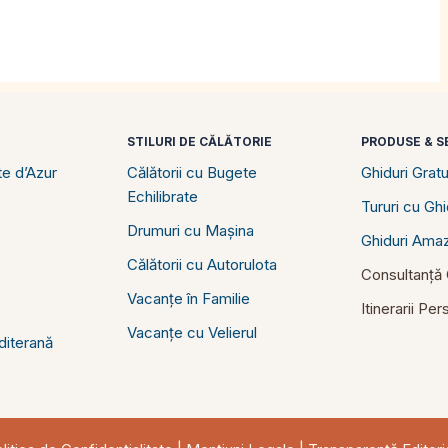
STILURI DE CĂLĂTORIE
PRODUSE & SE
e d’Azur
Călătorii cu Bugete
Ghiduri Gratu
Echilibrate
Tururi cu Gh
Drumuri cu Mașina
Ghiduri Ama
Călătorii cu Autorulota
Consultanță C
Vacanțe în Familie
Itinerarii Pe
Vacanțe cu Velierul
diterană