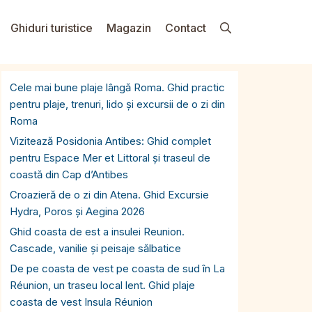
Ghiduri turistice
Magazin
Contact
Cele mai bune plaje lângă Roma. Ghid practic
pentru plaje, trenuri, lido și excursii de o zi din
Roma
Vizitează Posidonia Antibes: Ghid complet
pentru Espace Mer et Littoral și traseul de
coastă din Cap d’Antibes
Croazieră de o zi din Atena. Ghid Excursie
Hydra, Poros și Aegina 2026
Ghid coasta de est a insulei Reunion.
Cascade, vanilie și peisaje sălbatice
De pe coasta de vest pe coasta de sud în La
Réunion, un traseu local lent. Ghid plaje
coasta de vest Insula Réunion