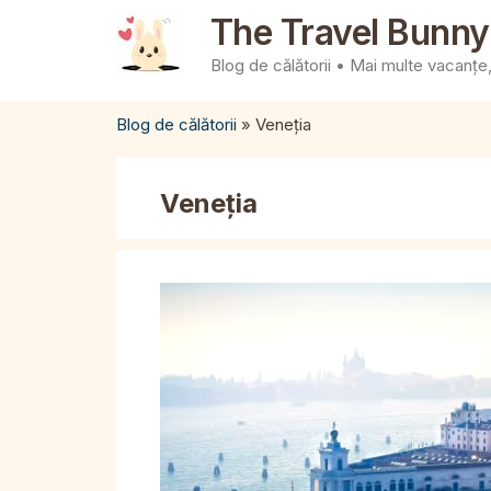
Sari
The Travel Bunny
la
Blog de călătorii • Mai multe vacanțe, 
conținut
Blog de călătorii
»
Veneția
Veneția