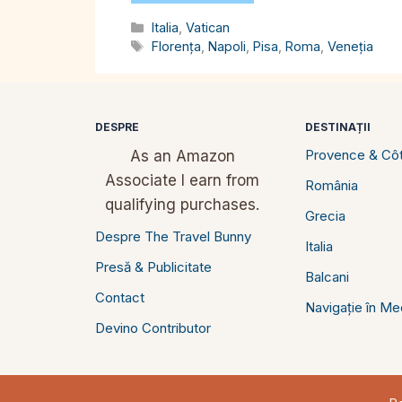
Categorii
Italia
,
Vatican
Etichete
Florența
,
Napoli
,
Pisa
,
Roma
,
Veneția
DESPRE
DESTINAȚII
Provence & Côt
As an Amazon
Associate I earn from
România
qualifying purchases.
Grecia
Despre The Travel Bunny
Italia
Presă & Publicitate
Balcani
Contact
Navigație în Me
Devino Contributor