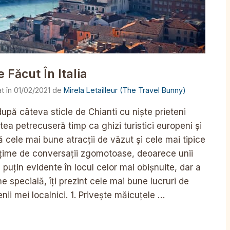
 Făcut În Italia
01/02/2021
de
Mirela Letailleur (The Travel Bunny)
după câteva sticle de Chianti cu niște prieteni
tea petrecuseră timp ca ghizi turistici europeni și
 cele mai bune atracții de văzut și cele mai tipice
mulțime de conversații zgomotoase, deoarece unii
i puțin evidente în locul celor mai obișnuite, dar a
e specială, îți prezint cele mai bune lucruri de
enii mei localnici. 1. Privește măicuțele …