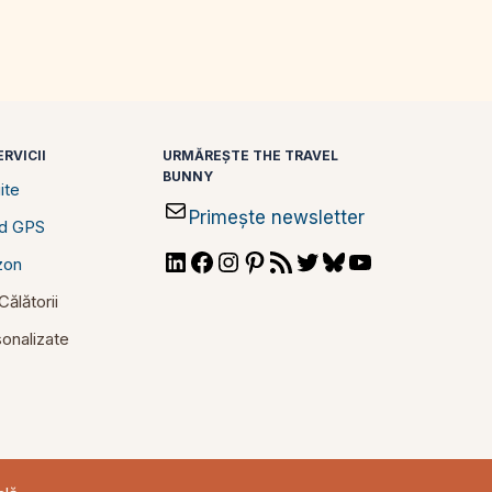
RVICII
URMĂREȘTE THE TRAVEL
BUNNY
ite
Primește newsletter
id GPS
LinkedIn
Facebook
Instagram
Pinterest
RSS
Twitter
Bluesky
YouTube
zon
Feed
ălătorii
rsonalizate