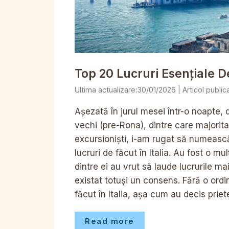
Top 20 Lucruri Esențiale De
30/01/2026
Așezată în jurul mesei într-o noapte, 
vechi (pre-Rona), dintre care majorita
excursioniști, i-am rugat să numească
lucruri de făcut în Italia. Au fost o 
dintre ei au vrut să laude lucrurile ma
existat totuși un consens. Fără o ordin
făcut în Italia, așa cum au decis priet
Read more