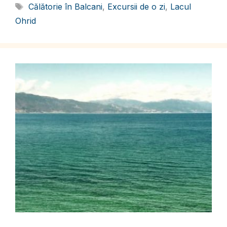
Etichete
Călătorie în Balcani
,
Excursii de o zi
,
Lacul
Ohrid