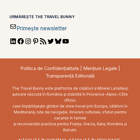
URMĂREȘTE THE TRAVEL BUNNY
Primește newsletter
LinkedIn
Facebook
Instagram
Pinterest
RSS
Twitter
Bluesky
YouTube
Feed
Politica de Confidențialitate
|
Mențiuni Legale
|
Transparență Editorială
The Travel Bunny este platforma de călătorii a Mirelei Letailleur,
autoare născută în România și stabilită în Provence-Alpes-Côte
d’Azur,
care împărtășește ghiduri de slow travel prin Europa, călătorii în
Mediterană, rute de navigație, itinerarii culturale, sfaturi pentru
vacanțe în familie
și recomandări practice pentru Franța, Grecia, Italia, România și
Balcani.