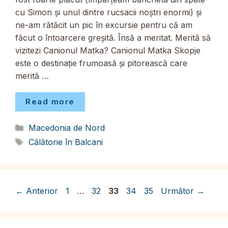
cu Simon și unul dintre rucsacii noștri enormi) și
ne-am rătăcit un pic în excursie pentru că am
făcut o întoarcere greșită. Însă a meritat. Merită să
vizitezi Canionul Matka? Canionul Matka Skopje
este o destinație frumoasă și pitorească care
merită …
Read more
Categorii
Macedonia de Nord
Etichete
Călătorie în Balcani
Pagina
Pagina
Pagina
Pagina
Pagina
←
Anterior
1
…
32
33
34
35
Următor
→