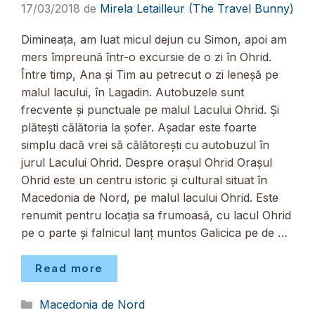
17/03/2018
de
Mirela Letailleur (The Travel Bunny)
Dimineața, am luat micul dejun cu Simon, apoi am
mers împreună într-o excursie de o zi în Ohrid.
Între timp, Ana și Tim au petrecut o zi leneșă pe
malul lacului, în Lagadin. Autobuzele sunt
frecvente și punctuale pe malul Lacului Ohrid. Și
plătești călătoria la șofer. Așadar este foarte
simplu dacă vrei să călătorești cu autobuzul în
jurul Lacului Ohrid. Despre orașul Ohrid Orașul
Ohrid este un centru istoric și cultural situat în
Macedonia de Nord, pe malul lacului Ohrid. Este
renumit pentru locația sa frumoasă, cu lacul Ohrid
pe o parte și falnicul lanț muntos Galicica pe de …
Read more
Categorii
Macedonia de Nord