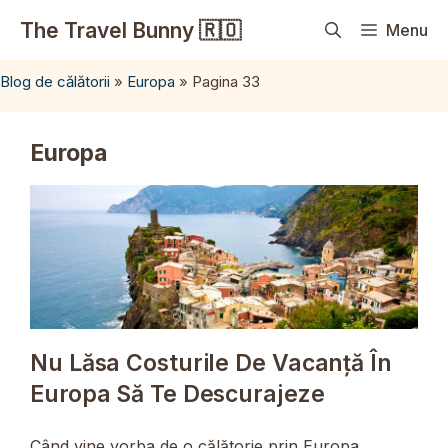
Sari
The Travel Bunny 🇷🇴
Menu
la
conținut
Blog de călătorii
»
Europa
»
Pagina 33
Europa
Nu Lăsa Costurile De Vacanță În
Europa Să Te Descurajeze
Când vine vorba de o călătorie prin Europa,