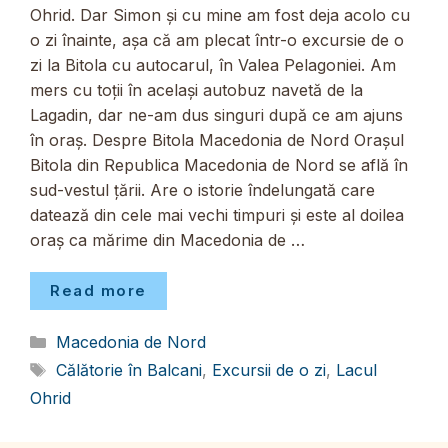
Ohrid. Dar Simon și cu mine am fost deja acolo cu
o zi înainte, așa că am plecat într-o excursie de o
zi la Bitola cu autocarul, în Valea Pelagoniei. Am
mers cu toții în același autobuz navetă de la
Lagadin, dar ne-am dus singuri după ce am ajuns
în oraș. Despre Bitola Macedonia de Nord Orașul
Bitola din Republica Macedonia de Nord se află în
sud-vestul țării. Are o istorie îndelungată care
datează din cele mai vechi timpuri și este al doilea
oraș ca mărime din Macedonia de …
Read more
Categorii
Macedonia de Nord
Etichete
Călătorie în Balcani
,
Excursii de o zi
,
Lacul
Ohrid