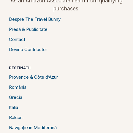
As an Amazon Associate I earn from qualifying
purchases.
Despre The Travel Bunny
Presă & Publicitate
Contact
Devino Contributor
DESTINAȚII
Provence & Côte d’Azur
România
Grecia
Italia
Balcani
Navigație în Mediterană