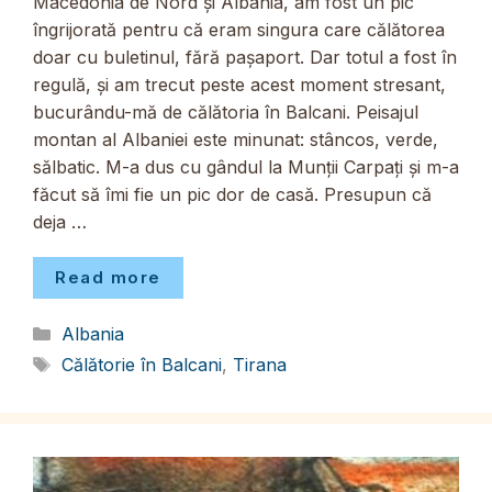
Macedonia de Nord și Albania, am fost un pic
îngrijorată pentru că eram singura care călătorea
doar cu buletinul, fără pașaport. Dar totul a fost în
regulă, și am trecut peste acest moment stresant,
bucurându-mă de călătoria în Balcani. Peisajul
montan al Albaniei este minunat: stâncos, verde,
sălbatic. M-a dus cu gândul la Munții Carpați și m-a
făcut să îmi fie un pic dor de casă. Presupun că
deja …
Read more
Categorii
Albania
Etichete
Călătorie în Balcani
,
Tirana