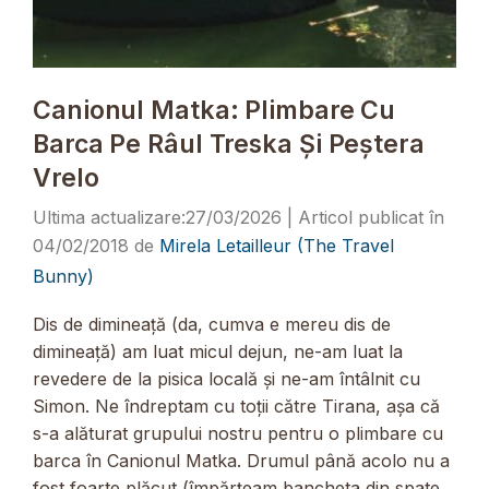
Canionul Matka: Plimbare Cu
Barca Pe Râul Treska Și Peștera
Vrelo
27/03/2026
04/02/2018
de
Mirela Letailleur (The Travel
Bunny)
Dis de dimineață (da, cumva e mereu dis de
dimineață) am luat micul dejun, ne-am luat la
revedere de la pisica locală și ne-am întâlnit cu
Simon. Ne îndreptam cu toții către Tirana, așa că
s-a alăturat grupului nostru pentru o plimbare cu
barca în Canionul Matka. Drumul până acolo nu a
fost foarte plăcut (împărțeam bancheta din spate