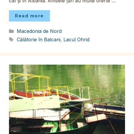
cât și în Albania. Ambele țări au multe oferte …
Read more
Categorii
Macedonia de Nord
Etichete
Călătorie în Balcani
,
Lacul Ohrid