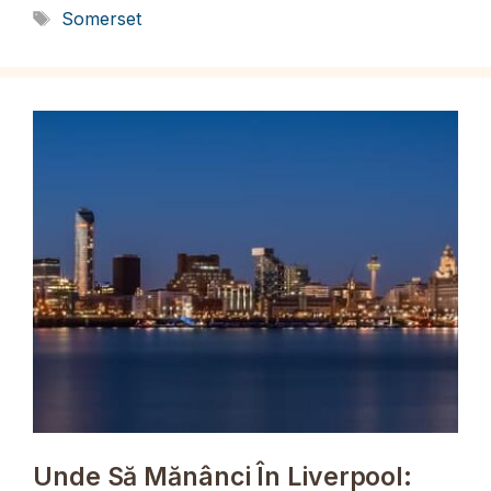
Etichete
Somerset
Unde Să Mănânci În Liverpool: