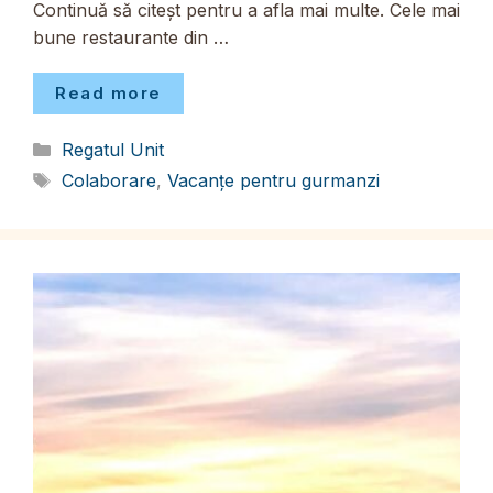
Continuă să citeșt pentru a afla mai multe. Cele mai
bune restaurante din …
Read more
Categorii
Regatul Unit
Etichete
Colaborare
,
Vacanțe pentru gurmanzi