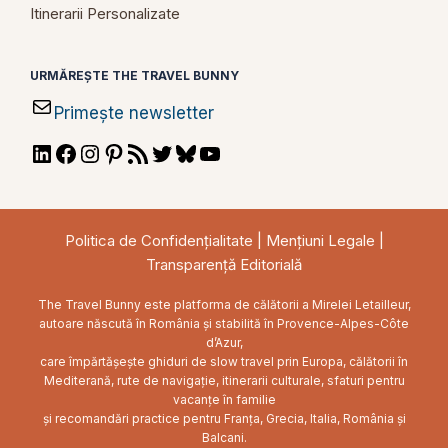
Itinerarii Personalizate
URMĂREȘTE THE TRAVEL BUNNY
Primește newsletter
LinkedIn
Facebook
Instagram
Pinterest
RSS
Twitter
Bluesky
YouTube
Feed
Politica de Confidențialitate
|
Mențiuni Legale
|
Transparență Editorială
The Travel Bunny este platforma de călătorii a Mirelei Letailleur,
autoare născută în România și stabilită în Provence-Alpes-Côte
d’Azur,
care împărtășește ghiduri de slow travel prin Europa, călătorii în
Mediterană, rute de navigație, itinerarii culturale, sfaturi pentru
vacanțe în familie
și recomandări practice pentru Franța, Grecia, Italia, România și
Balcani.