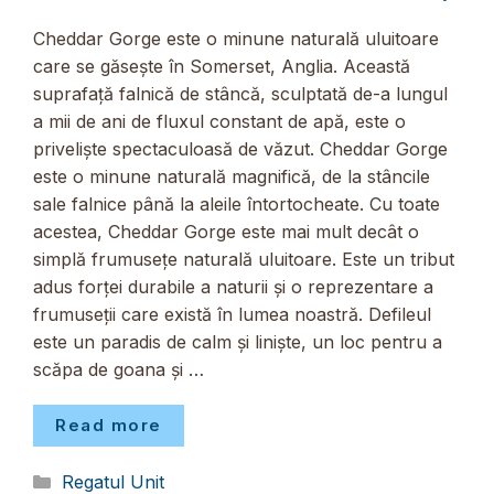
Cheddar Gorge este o minune naturală uluitoare
care se găsește în Somerset, Anglia. Această
suprafață falnică de stâncă, sculptată de-a lungul
a mii de ani de fluxul constant de apă, este o
priveliște spectaculoasă de văzut. Cheddar Gorge
este o minune naturală magnifică, de la stâncile
sale falnice până la aleile întortocheate. Cu toate
acestea, Cheddar Gorge este mai mult decât o
simplă frumusețe naturală uluitoare. Este un tribut
adus forței durabile a naturii și o reprezentare a
frumuseții care există în lumea noastră. Defileul
este un paradis de calm și liniște, un loc pentru a
scăpa de goana și …
Read more
Categorii
Regatul Unit