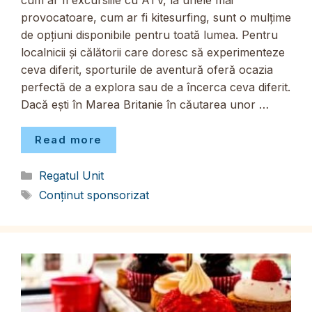
cum ar fi excursiile cu ATV, la unele mai
provocatoare, cum ar fi kitesurfing, sunt o mulțime
de opțiuni disponibile pentru toată lumea. Pentru
localnicii și călătorii care doresc să experimenteze
ceva diferit, sporturile de aventură oferă ocazia
perfectă de a explora sau de a încerca ceva diferit.
Dacă ești în Marea Britanie în căutarea unor …
Read more
Categorii
Regatul Unit
Etichete
Conținut sponsorizat