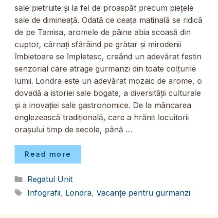
sale pietruite și la fel de proaspăt precum piețele
sale de dimineață. Odată ce ceața matinală se ridică
de pe Tamisa, aromele de pâine abia scoasă din
cuptor, cârnați sfârâind pe grătar și mirodenii
îmbietoare se împletesc, creând un adevărat festin
senzorial care atrage gurmanzi din toate colțurile
lumii. Londra este un adevărat mozaic de arome, o
dovadă a istoriei sale bogate, a diversității culturale
și a inovației sale gastronomice. De la mâncarea
englezească tradițională, care a hrănit locuitorii
orașului timp de secole, până …
Read more
Categorii
Regatul Unit
Etichete
Infografii
,
Londra
,
Vacanțe pentru gurmanzi