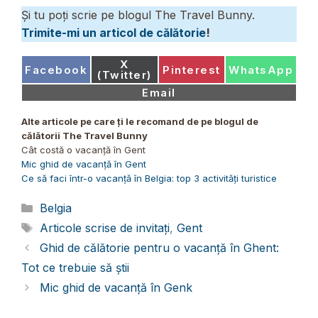
Și tu poți scrie pe blogul The Travel Bunny.
Trimite-mi un articol de călătorie
!
Share
X
Share
Share
Share
Facebook
Pinterest
WhatsApp
on
(Twitter)
on
on
on
Share
Email
on
Alte articole pe care ți le recomand de pe blogul de
călătorii The Travel Bunny
Cât costă o vacanță în Gent
Mic ghid de vacanță în Gent
Ce să faci într-o vacanță în Belgia: top 3 activități turistice
Categorii
Belgia
Etichete
Articole scrise de invitați
,
Gent
Ghid de călătorie pentru o vacanță în Ghent:
Tot ce trebuie să știi
Mic ghid de vacanță în Genk