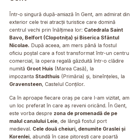
Într-o singură după-amiază în Gent, am admirat din
exterior cele trei atracții turistice care domină
centrul vechi prin înălțimea lor:
Catedrala Saint
Bavo, Belfort (Clopotnița) și Biserica Sfântul
Nicolae.
După aceea, am mers până la fostul
oficiu poștal care a fost transformat într-un centru
comercial, la opera regală găzduită într-o clădire
numită
Groot Huis
(Marea Casă), la
impozanta
Stadthuis
(Primăria) și, bineînțeles, la
Gravensteen
, Castelul Conților.
Ca în aproape fiecare oraș pe care l-am vizitat, am
un loc preferat în care aș reveni oricând. În Gent,
este vorba despre
zona de promenadă de pe
malul canalului Leie
, de lângă fostul port
medieval.
Cele două cheiuri, denumite Graslei și
Korenlei
, abundă în case pitorești care poartă