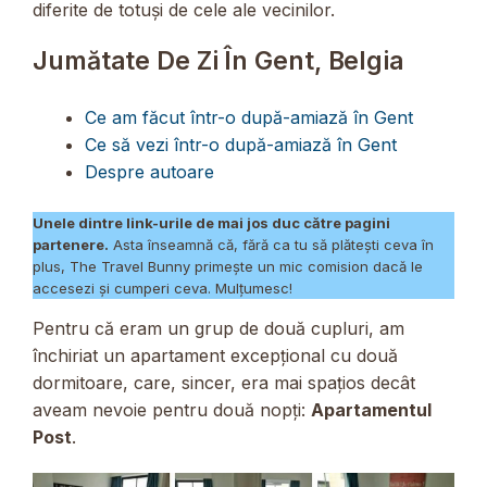
diferite de totuși de cele ale vecinilor.
Jumătate De Zi În Gent, Belgia
Ce am făcut într-o după-amiază în Gent
Ce să vezi într-o după-amiază în Gent
Despre autoare
Unele dintre link-urile de mai jos duc către pagini
partenere.
Asta înseamnă că, fără ca tu să plătești ceva în
plus, The Travel Bunny primește un mic comision dacă le
accesezi și cumperi ceva. Mulțumesc!
Pentru că eram un grup de două cupluri, am
închiriat un apartament excepțional cu două
dormitoare, care, sincer, era mai spațios decât
aveam nevoie pentru două nopți:
Apartamentul
Post
.