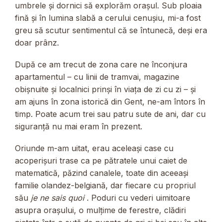
umbrele și dornici să explorăm orașul. Sub ploaia
fină și în lumina slabă a cerului cenușiu, mi-a fost
greu să scutur sentimentul că se întunecă, deși era
doar prânz.
După ce am trecut de zona care ne înconjura
apartamentul – cu linii de tramvai, magazine
obișnuite și localnici prinși în viața de zi cu zi – și
am ajuns în zona istorică din Gent, ne-am întors în
timp. Poate acum trei sau patru sute de ani, dar cu
siguranță nu mai eram în prezent.
Oriunde m-am uitat, erau aceleași case cu
acoperișuri trase ca pe pătratele unui caiet de
matematică, păzind canalele, toate din aceeași
familie olandez-belgiană, dar fiecare cu propriul
său
je ne sais quoi
. Poduri cu vederi uimitoare
asupra orașului, o mulțime de ferestre, clădiri