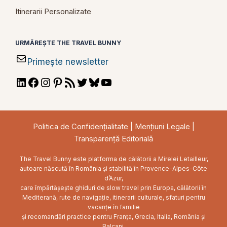
Itinerarii Personalizate
URMĂREȘTE THE TRAVEL BUNNY
Primește newsletter
LinkedIn
Facebook
Instagram
Pinterest
RSS
Twitter
Bluesky
YouTube
Feed
Politica de Confidențialitate
|
Mențiuni Legale
|
Transparență Editorială
The Travel Bunny este platforma de călătorii a Mirelei Letailleur,
autoare născută în România și stabilită în Provence-Alpes-Côte
d’Azur,
care împărtășește ghiduri de slow travel prin Europa, călătorii în
Mediterană, rute de navigație, itinerarii culturale, sfaturi pentru
vacanțe în familie
și recomandări practice pentru Franța, Grecia, Italia, România și
Balcani.