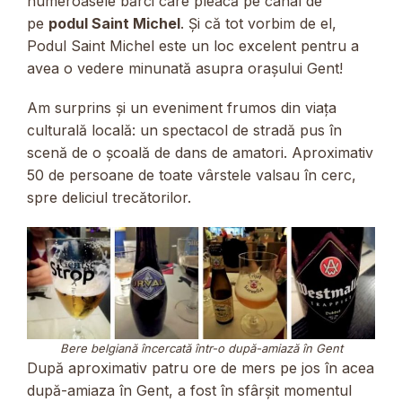
numeroasele bărci care pleacă pe canal de
pe
podul Saint Michel
. Și că tot vorbim de el,
Podul Saint Michel este un loc excelent pentru a
avea o vedere minunată asupra orașului Gent!
Am surprins și un eveniment frumos din viața
culturală locală: un spectacol de stradă pus în
scenă de o școală de dans de amatori. Aproximativ
50 de persoane de toate vârstele valsau în cerc,
spre deliciul trecătorilor.
Bere belgiană încercată într-o după-amiază în Gent
După aproximativ patru ore de mers pe jos în acea
după-amiaza în Gent, a fost în sfârșit momentul