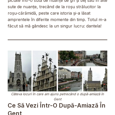
pictate într-o sută de nuanțe de gri și bej sau în alte
sute de nuanțe, trecând de la roșu strălucitor la
roșu-cărămidă, peste care istoria și-a lăsat
amprentele în diferite momente din timp. Totul m-a
făcut să mă gândesc la un singur lucru: dantela!
Câteva locuri în care am ajuns petrecând o după-amiază în
Gent
Ce Să Vezi Într-O După-Amiază În
Gent