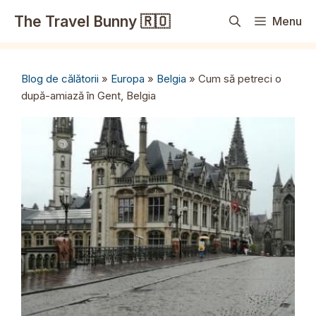
Sari
The Travel Bunny 🇷🇴
Menu
la
conținut
Blog de călătorii
»
Europa
»
Belgia
»
Cum să petreci o
după-amiază în Gent, Belgia